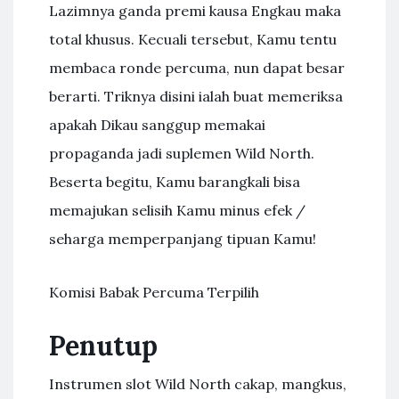
Lazimnya ganda premi kausa Engkau maka
total khusus. Kecuali tersebut, Kamu tentu
membaca ronde percuma, nun dapat besar
berarti. Triknya disini ialah buat memeriksa
apakah Dikau sanggup memakai
propaganda jadi suplemen Wild North.
Beserta begitu, Kamu barangkali bisa
memajukan selisih Kamu minus efek /
seharga memperpanjang tipuan Kamu!
Komisi Babak Percuma Terpilih
Penutup
Instrumen slot Wild North cakap, mangkus,