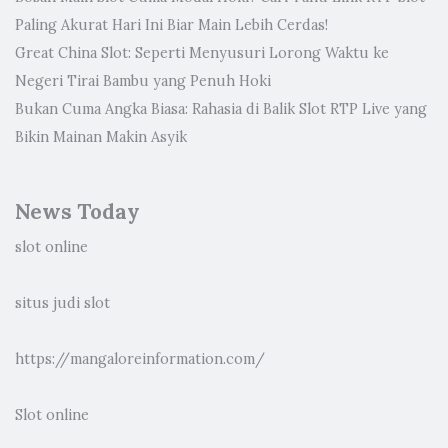
Paling Akurat Hari Ini Biar Main Lebih Cerdas!
Great China Slot: Seperti Menyusuri Lorong Waktu ke
Negeri Tirai Bambu yang Penuh Hoki
Bukan Cuma Angka Biasa: Rahasia di Balik Slot RTP Live yang
Bikin Mainan Makin Asyik
News Today
slot online
situs judi slot
https://mangaloreinformation.com/
Slot online