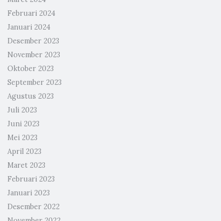
Februari 2024
Januari 2024
Desember 2023
November 2023
Oktober 2023
September 2023
Agustus 2023
Juli 2023
Juni 2023
Mei 2023
April 2023
Maret 2023
Februari 2023
Januari 2023
Desember 2022
November 2022