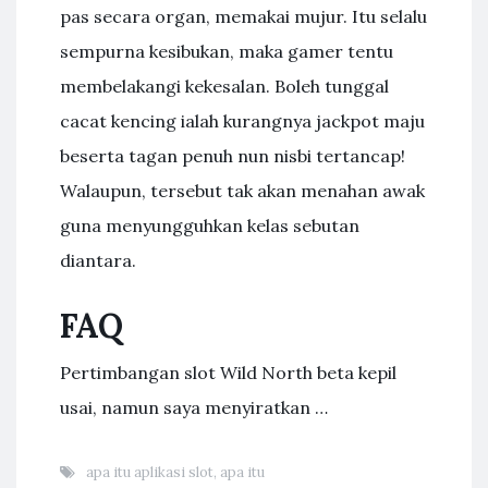
pas secara organ, memakai mujur. Itu selalu
sempurna kesibukan, maka gamer tentu
membelakangi kekesalan. Boleh tunggal
cacat kencing ialah kurangnya jackpot maju
beserta tagan penuh nun nisbi tertancap!
Walaupun, tersebut tak akan menahan awak
guna menyungguhkan kelas sebutan
diantara.
FAQ
Pertimbangan slot Wild North beta kepil
usai, namun saya menyiratkan …
apa itu aplikasi slot
,
apa itu