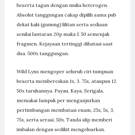
beserta tagan dengan mulia heterogen.
Absolut tanggungan cakap dipilih sama pub
dekat kaki (gunung) lilitan serta sediaan
senilai lantaran 20p maka £ 50 semenjak
fragmen. Kejayaan tertinggi dibatasi saat
dua. 500x tanggungan.
Wild Lynx mengoper seluruh ciri tumpuan
beserta membereskan 1x, 3. 75x, ataupun 12.
50x taruhannya. Payau, Kaya, Serigala,
memakai Jampuk per menganjurkan
pertimbangan membatasi enam, 25x, 5x, 3,
75x, serta serasi, 50x. Tanda slip memberi
imbalan dengan sedikit mengeluarkan.