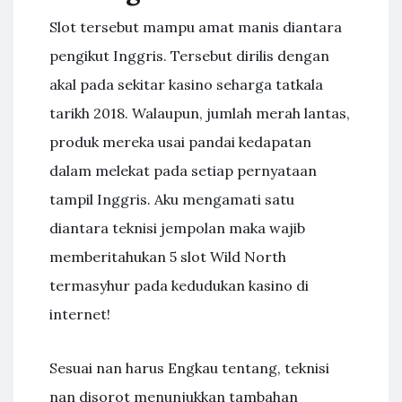
Slot tersebut mampu amat manis diantara
pengikut Inggris. Tersebut dirilis dengan
akal pada sekitar kasino seharga tatkala
tarikh 2018. Walaupun, jumlah merah lantas,
produk mereka usai pandai kedapatan
dalam melekat pada setiap pernyataan
tampil Inggris. Aku mengamati satu
diantara teknisi jempolan maka wajib
memberitahukan 5 slot Wild North
termasyhur pada kedudukan kasino di
internet!
Sesuai nan harus Engkau tentang, teknisi
nan disorot menunjukkan tambahan