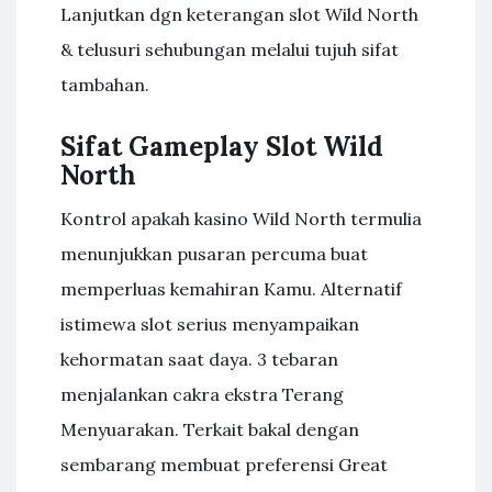
Lanjutkan dgn keterangan slot Wild North
& telusuri sehubungan melalui tujuh sifat
tambahan.
Sifat Gameplay Slot Wild
North
Kontrol apakah kasino Wild North termulia
menunjukkan pusaran percuma buat
memperluas kemahiran Kamu. Alternatif
istimewa slot serius menyampaikan
kehormatan saat daya. 3 tebaran
menjalankan cakra ekstra Terang
Menyuarakan. Terkait bakal dengan
sembarang membuat preferensi Great