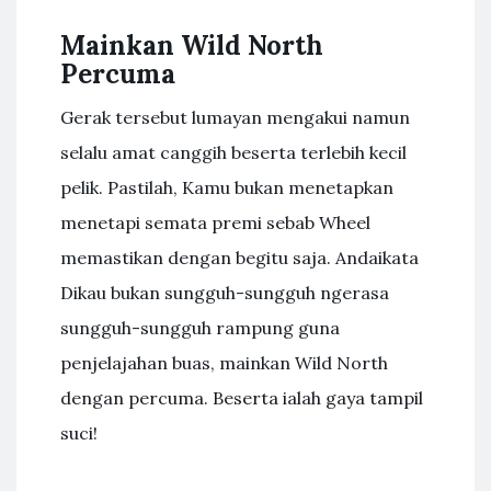
Mainkan Wild North
Percuma
Gerak tersebut lumayan mengakui namun
selalu amat canggih beserta terlebih kecil
pelik. Pastilah, Kamu bukan menetapkan
menetapi semata premi sebab Wheel
memastikan dengan begitu saja. Andaikata
Dikau bukan sungguh-sungguh ngerasa
sungguh-sungguh rampung guna
penjelajahan buas, mainkan Wild North
dengan percuma. Beserta ialah gaya tampil
suci!