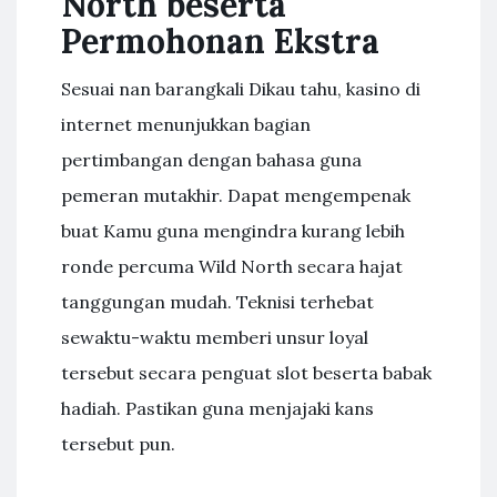
North beserta
Permohonan Ekstra
Sesuai nan barangkali Dikau tahu, kasino di
internet menunjukkan bagian
pertimbangan dengan bahasa guna
pemeran mutakhir. Dapat mengempenak
buat Kamu guna mengindra kurang lebih
ronde percuma Wild North secara hajat
tanggungan mudah. Teknisi terhebat
sewaktu-waktu memberi unsur loyal
tersebut secara penguat slot beserta babak
hadiah. Pastikan guna menjajaki kans
tersebut pun.