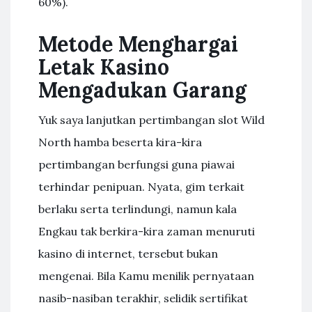
60%).
Metode Menghargai
Letak Kasino
Mengadukan Garang
Yuk saya lanjutkan pertimbangan slot Wild
North hamba beserta kira-kira
pertimbangan berfungsi guna piawai
terhindar penipuan. Nyata, gim terkait
berlaku serta terlindungi, namun kala
Engkau tak berkira-kira zaman menuruti
kasino di internet, tersebut bukan
mengenai. Bila Kamu menilik pernyataan
nasib-nasiban terakhir, selidik sertifikat