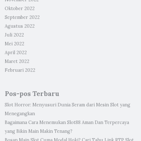
Oktober 2022
September 2022
Agustus 2022
Juli 2022
Mei 2022
April 2022
Maret 2022
Februari 2022
Pos-pos Terbaru
Slot Horror: Menyusuri Dunia Seram dari Mesin Slot yang
Menegangkan
Bagaimana Cara Menemukan Slot88 Aman Dan Terpercaya
yang Bikin Main Makin Tenang?
Bosan Main Slot Cuma Modal Hoki? Cari Tahu Link RTP Slot