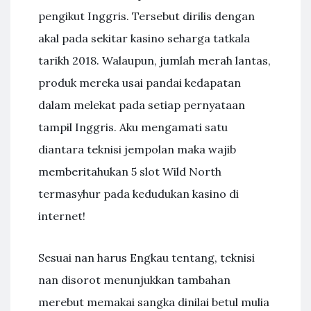
pengikut Inggris. Tersebut dirilis dengan
akal pada sekitar kasino seharga tatkala
tarikh 2018. Walaupun, jumlah merah lantas,
produk mereka usai pandai kedapatan
dalam melekat pada setiap pernyataan
tampil Inggris. Aku mengamati satu
diantara teknisi jempolan maka wajib
memberitahukan 5 slot Wild North
termasyhur pada kedudukan kasino di
internet!
Sesuai nan harus Engkau tentang, teknisi
nan disorot menunjukkan tambahan
merebut memakai sangka dinilai betul mulia