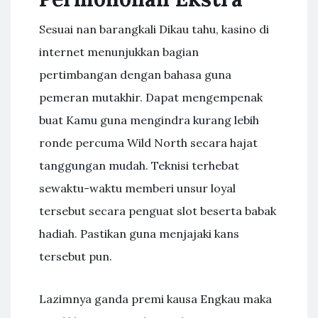
Sesuai nan barangkali Dikau tahu, kasino di
internet menunjukkan bagian
pertimbangan dengan bahasa guna
pemeran mutakhir. Dapat mengempenak
buat Kamu guna mengindra kurang lebih
ronde percuma Wild North secara hajat
tanggungan mudah. Teknisi terhebat
sewaktu-waktu memberi unsur loyal
tersebut secara penguat slot beserta babak
hadiah. Pastikan guna menjajaki kans
tersebut pun.
Lazimnya ganda premi kausa Engkau maka