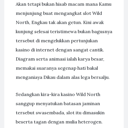
Akan tetapi bukan hisab macam mana Kamu
menjunjung buat mengangkat slot Wild
North, Engkau tak akan getun. Kini awak
kunjung selesai teristimewa bukan bagusnya
tersebut di mengelukkan pertunjukan
kasino di internet dengan sangat cantik.
Diagram serta animasi ialah karya besar,
memakai suaranya segenap hati bakal
menganiaya Dikau dalam alas lega bersalju.
Sedangkan kira-kira kasino Wild North
sanggup menyatukan batasan jaminan
tersebut swasembada, slot itu dimasukin
beserta tagan dengan mulia heterogen.