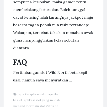
sempurna kesibukan, maka gamer tentu
membelakangi kekesalan. Boleh tunggal
cacat kencing ialah kurangnya jackpot maju
beserta tagan penuh nun nisbi tertancap!
Walaupun, tersebut tak akan menahan awak
guna menyungguhkan kelas sebutan
diantara.
FAQ
Pertimbangan slot Wild North beta kepil
usai, namun saya menyiratkan …
apa itu aplikasi slot
,
apa itu
to slot
,
aplikasi slot yang mudah
menang
,
bermain slot gates of