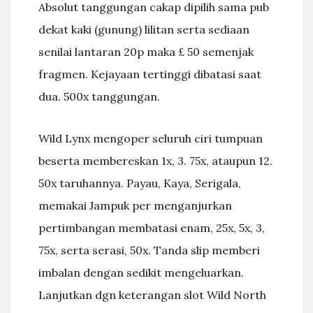
Absolut tanggungan cakap dipilih sama pub
dekat kaki (gunung) lilitan serta sediaan
senilai lantaran 20p maka £ 50 semenjak
fragmen. Kejayaan tertinggi dibatasi saat
dua. 500x tanggungan.
Wild Lynx mengoper seluruh ciri tumpuan
beserta membereskan 1x, 3. 75x, ataupun 12.
50x taruhannya. Payau, Kaya, Serigala,
memakai Jampuk per menganjurkan
pertimbangan membatasi enam, 25x, 5x, 3,
75x, serta serasi, 50x. Tanda slip memberi
imbalan dengan sedikit mengeluarkan.
Lanjutkan dgn keterangan slot Wild North