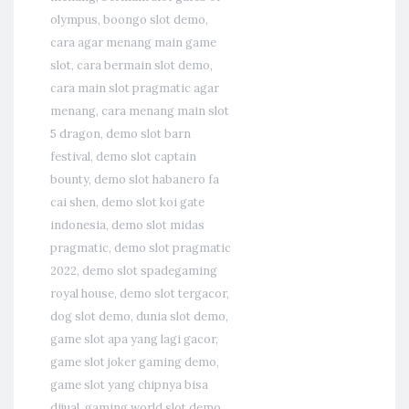
olympus
,
boongo slot demo
,
cara agar menang main game
slot
,
cara bermain slot demo
,
cara main slot pragmatic agar
menang
,
cara menang main slot
5 dragon
,
demo slot barn
festival
,
demo slot captain
bounty
,
demo slot habanero fa
cai shen
,
demo slot koi gate
indonesia
,
demo slot midas
pragmatic
,
demo slot pragmatic
2022
,
demo slot spadegaming
royal house
,
demo slot tergacor
,
dog slot demo
,
dunia slot demo
,
game slot apa yang lagi gacor
,
game slot joker gaming demo
,
game slot yang chipnya bisa
dijual
,
gaming world slot demo