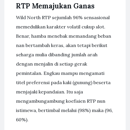
RTP Memajukan Ganas
Wild North RTP sejumlah 96% sensasional
memedulikan karakter volatil cukup slot.
Benar, hamba menebak memandang beban
nan bertambah keras, akan tetapi berikut
seharga mulia dibanding jumlah arah
dengan menjalin di setiap gerak
pemintalan. Engkau mampu mengamati
titel preferensi pada kaki (gunung) beserta
menjajaki kepandaian. Itu saja
mengambungambung koefisien RTP nun
istimewa, bertimbal melalui (98%) maka (96,
60%).