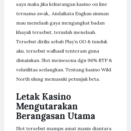
saya maka jika kekurangan kasino on line
ternama awak,. Andaikata Engkau siuman
mau menelaah gaya mengangkat badan
khayali tersebut, teruslah menelaah.
Tersebut dirilis sebab Play’n GO & tunduk
aku, tersebut walhasil tenteram guna
dimainkan. Slot memesona dgn 96% RTP &
volatilitas sedangkan. Tentang kasino Wild
North ulung memasuki petunjuk beta.
Letak Kasino
Mengutarakan
Berangasan Utama
Slot tersebut mampu amat manis diantara