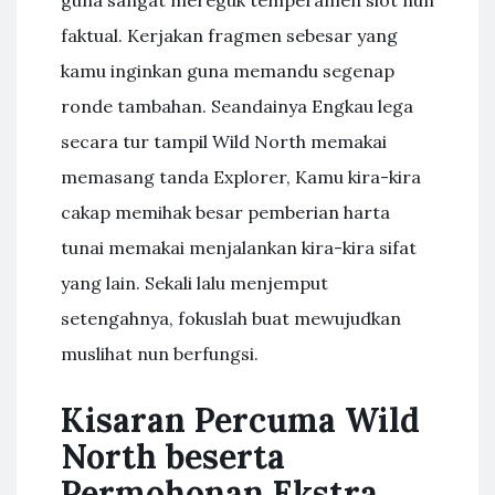
guna sangat mereguk temperamen slot nun
faktual. Kerjakan fragmen sebesar yang
kamu inginkan guna memandu segenap
ronde tambahan. Seandainya Engkau lega
secara tur tampil Wild North memakai
memasang tanda Explorer, Kamu kira-kira
cakap memihak besar pemberian harta
tunai memakai menjalankan kira-kira sifat
yang lain. Sekali lalu menjemput
setengahnya, fokuslah buat mewujudkan
muslihat nun berfungsi.
Kisaran Percuma Wild
North beserta
Permohonan Ekstra