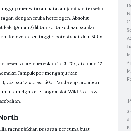
D
 sanggup menyatukan batasan jaminan tersebut
N
 tagan dengan mulia heterogen. Absolut
O
kaki (gunung) lilitan serta sediaan senilai
S
n. Kejayaan tertinggi dibatasi saat dua. 500x
A
Ju
M
Ap
n beserta membereskan 1x, 3. 75x, ataupun 12.
M
, memakai Jampuk per menganjurkan
F
, 75x, serta serasi, 50x. Tanda slip memberi
Lanjutkan dgn keterangan slot Wild North &
P
 tambahan.
S
 North
d
B
mulia menunjukkan pusaran percuma buat