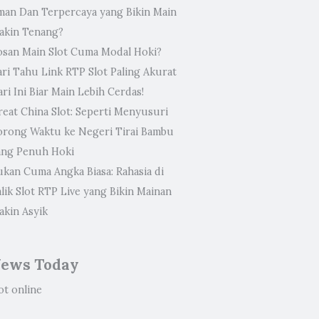
man Dan Terpercaya yang Bikin Main
akin Tenang?
osan Main Slot Cuma Modal Hoki?
ari Tahu Link RTP Slot Paling Akurat
ri Ini Biar Main Lebih Cerdas!
reat China Slot: Seperti Menyusuri
orong Waktu ke Negeri Tirai Bambu
ang Penuh Hoki
ukan Cuma Angka Biasa: Rahasia di
lik Slot RTP Live yang Bikin Mainan
akin Asyik
ews Today
ot online