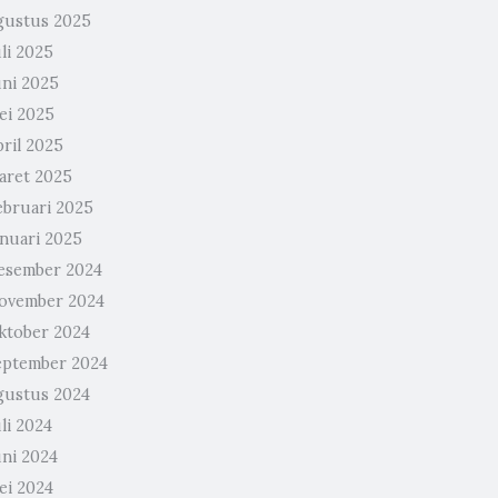
gustus 2025
li 2025
uni 2025
ei 2025
pril 2025
aret 2025
ebruari 2025
anuari 2025
esember 2024
ovember 2024
ktober 2024
eptember 2024
gustus 2024
li 2024
uni 2024
ei 2024