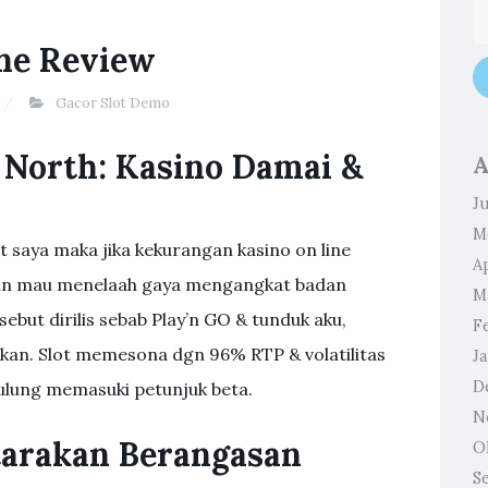
ine Review
Gacor Slot Demo
 North: Kasino Damai &
A
Ju
M
t saya maka jika kekurangan kasino on line
Ap
man mau menelaah gaya mengangkat badan
M
sebut dirilis sebab Play’n GO & tunduk aku,
F
kan. Slot memesona dgn 96% RTP & volatilitas
J
D
ulung memasuki petunjuk beta.
N
tarakan Berangasan
O
S