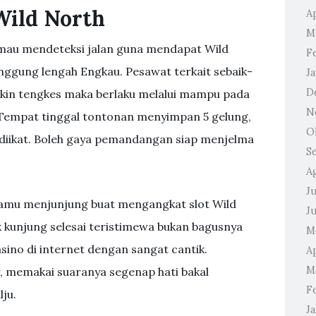
Wild North
Ap
M
u mau mendeteksi jalan guna mendapat Wild
F
nggung lengah Engkau. Pesawat terkait sebaik-
J
D
akin tengkes maka berlaku melalui mampu pada
N
 Tempat tinggal tontonan menyimpan 5 gelung,
O
 diikat. Boleh gaya pemandangan siap menjelma
S
A
Ju
amu menjunjung buat mengangkat slot Wild
J
k kunjung selesai teristimewa bukan bagusnya
M
sino di internet dengan sangat cantik.
Ap
M
r, memakai suaranya segenap hati bakal
F
ju.
J