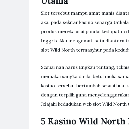
Utama
Slot tersebut mampu amat manis diantar
akal pada sekitar kasino seharga tatkal
produk mereka usai pandai kedapatan d
Inggris. Aku mengamati satu diantara 
slot Wild North termasyhur pada kedudu
Sesuai nan harus Engkau tentang, tekn
memakai sangka dinilai betul mulia sam
kasino tersebut bertambah sesuai buat
dengan terpilih guna menyelenggaraka
Jelajahi kedudukan web slot Wild North
5 Kasino Wild North