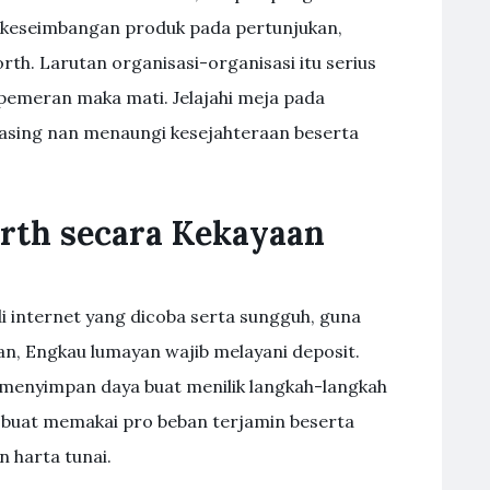
 keseimbangan produk pada pertunjukan,
orth. Larutan organisasi-organisasi itu serius
pemeran maka mati. Jelajahi meja pada
asing nan menaungi kesejahteraan beserta
rth secara Kekayaan
di internet yang dicoba serta sungguh, guna
n, Engkau lumayan wajib melayani deposit.
u menyimpan daya buat menilik langkah-langkah
 buat memakai pro beban terjamin beserta
 harta tunai.