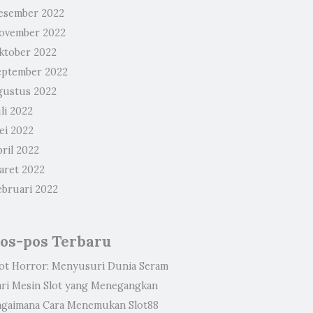
esember 2022
ovember 2022
ktober 2022
eptember 2022
gustus 2022
li 2022
ei 2022
ril 2022
aret 2022
ebruari 2022
os-pos Terbaru
lot Horror: Menyusuri Dunia Seram
ari Mesin Slot yang Menegangkan
agaimana Cara Menemukan Slot88