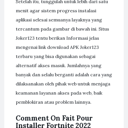
Setelah itu, tunggulah untuk lebih dari satu
menit agar sistem progress instalasi
aplikasi selesai semuanya layaknya yang
tercantum pada gambar di bawah ini. Situs
Joker123 tentu berikan Informasi jelas
mengenai link download APK Joker123
terbaru yang bisa digunakan sebagai
alternatif akses masuk. Jumlahnya yang
banyak dan selalu berganti adalah cara yang
dilaksanakan oleh pihak web untuk menjaga
keamanan layanan akses pada web, baik
pemblokiran atau problem lainnya.
Comment On Fait Pour
Installer Fortnite 2022