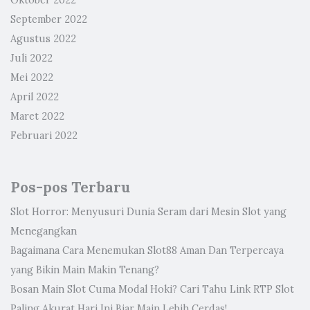
September 2022
Agustus 2022
Juli 2022
Mei 2022
April 2022
Maret 2022
Februari 2022
Pos-pos Terbaru
Slot Horror: Menyusuri Dunia Seram dari Mesin Slot yang
Menegangkan
Bagaimana Cara Menemukan Slot88 Aman Dan Terpercaya
yang Bikin Main Makin Tenang?
Bosan Main Slot Cuma Modal Hoki? Cari Tahu Link RTP Slot
Paling Akurat Hari Ini Biar Main Lebih Cerdas!