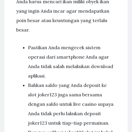
Anda harus mencari ikan miliki obyek ikan
yang ingin Anda incar agar mendapatkan
poin besar atau keuntungan yang terlalu
besar.
Pastikan Anda mengecek sistem
operasi dari smartphone Anda agar
Anda tidak salah melakukan download
aplikasi.
Bahkan saldo yang Anda deposit ke
slot joker123 juga sama bersama
dengan saldo untuk live casino supaya
Anda tidak perlu lakukan deposit
joker123 untuk tiap-tiap permainan.