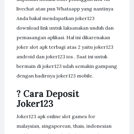
livechat atau pun Whatsapp yang nantinya
Anda bakal mendapatkan joker123
download link untuk laksanakan unduh dan
pemasangan aplikasi. Hal ini dikarenakan
joker slot apk terbagi atas 2 yaitu joker123
android dan joker123 ios . Saat ini untuk
bermain di joker123 udah semakin gampang
dengan hadirnya joker123 mobile.
? Cara Deposit
Joker123
Joker123 apk online slot games for
malaysian, singaporean, thais, indonesian