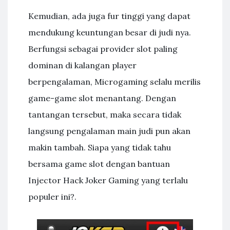
Kemudian, ada juga fur tinggi yang dapat
mendukung keuntungan besar di judi nya.
Berfungsi sebagai provider slot paling
dominan di kalangan player
berpengalaman, Microgaming selalu merilis
game-game slot menantang. Dengan
tantangan tersebut, maka secara tidak
langsung pengalaman main judi pun akan
makin tambah. Siapa yang tidak tahu
bersama game slot dengan bantuan
Injector Hack Joker Gaming yang terlalu
populer ini?.