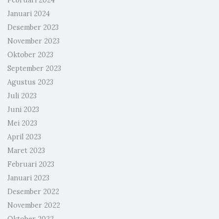
Januari 2024
Desember 2023
November 2023
Oktober 2023
September 2023
Agustus 2023
Juli 2023
Juni 2023
Mei 2023
April 2023
Maret 2023
Februari 2023
Januari 2023
Desember 2022
November 2022
Oktober 2022