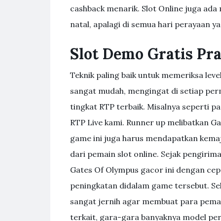
cashback menarik. Slot Online juga ada 
natal, apalagi di semua hari perayaan ya
Slot Demo Gratis Pr
Teknik paling baik untuk memeriksa leve
sangat mudah, mengingat di setiap perm
tingkat RTP terbaik. Misalnya seperti p
RTP Live kami. Runner up melibatkan G
game ini juga harus mendapatkan kemaju
dari pemain slot online. Sejak pengirim
Gates Of Olympus gacor ini dengan ce
peningkatan didalam game tersebut. Sel
sangat jernih agar membuat para pema
terkait, gara-gara banyaknya model perm