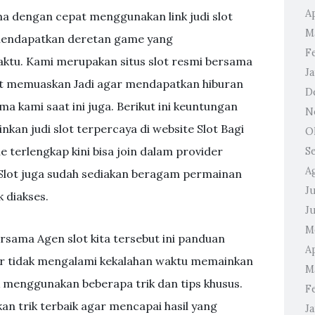
Ap
a dengan cepat menggunakan link judi slot
M
l mendapatkan deretan game yang
F
ktu. Kami merupakan situs slot resmi bersama
J
 memuaskan Jadi agar mendapatkan hiburan
D
 kami saat ini juga. Berikut ini keuntungan
N
an judi slot terpercaya di website Slot Bagi
O
 terlengkap kini bisa join dalam provider
S
A
ya Slot juga sudah sediakan beragam permainan
Ju
 diakses.
J
M
sama Agen slot kita tersebut ini panduan
Ap
ar tidak mengalami kekalahan waktu memainkan
M
menggunakan beberapa trik dan tips khusus.
F
kan trik terbaik agar mencapai hasil yang
J