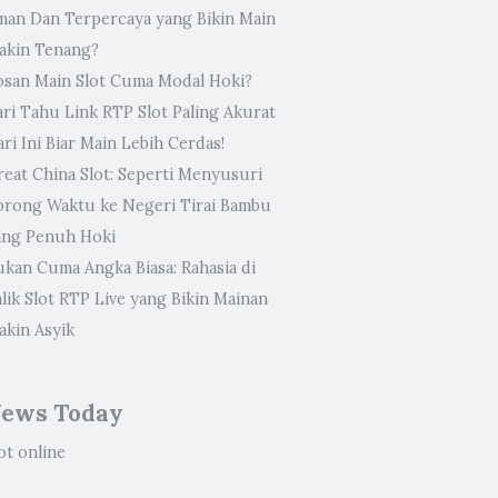
man Dan Terpercaya yang Bikin Main
akin Tenang?
osan Main Slot Cuma Modal Hoki?
ari Tahu Link RTP Slot Paling Akurat
ri Ini Biar Main Lebih Cerdas!
reat China Slot: Seperti Menyusuri
orong Waktu ke Negeri Tirai Bambu
ang Penuh Hoki
ukan Cuma Angka Biasa: Rahasia di
lik Slot RTP Live yang Bikin Mainan
akin Asyik
ews Today
ot online