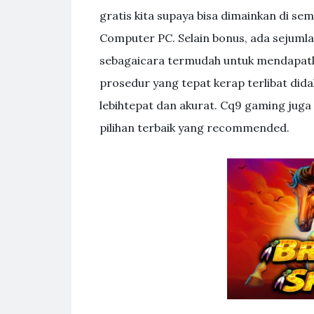
gratis kita supaya bisa dimainkan di s
Computer PC. Selain bonus, ada sejuml
sebagaicara termudah untuk mendapatk
prosedur yang tepat kerap terlibat di
lebihtepat dan akurat. Cq9 gaming juga 
pilihan terbaik yang recommended.