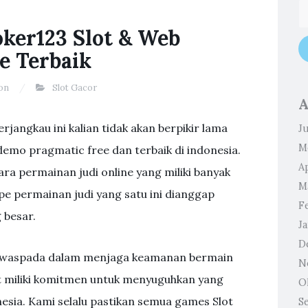
oker123 Slot & Web
e Terbaik
on
Slot Gacor
A
rjangkau ini kalian tidak akan berpikir lama
Ju
M
demo pragmatic free dan terbaik di indonesia.
Ap
ra permainan judi online yang miliki banyak
M
e permainan judi yang satu ini dianggap
F
besar.
J
D
gat waspada dalam menjaga keamanan bermain
N
ot miliki komitmen untuk menyuguhkan yang
O
nesia. Kami selalu pastikan semua games Slot
S