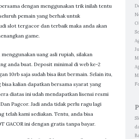
 bersama dengan menggunakan trik inilah tentu
D
N
 seluruh pemain yang berhak untuk
O
i slot tergacor dan terbaik maka anda akan
S
menangkan game.
A
Ju
 menggunakan uang asli rupiah, silakan
M
ng anda buat. Deposit minimal di web ke-2
Ap
 10rb saja sudah bisa ikut bermain. Selain itu,
M
 bisa kalian dapatkan bersama syarat yang
F
era diatas ini udah mendapatkan lisensi resmi
Dan Pagcor. Jadi anda tidak perlu ragu lagi
P
ng telah kami sediakan. Tentu, anda bisa
S
T GACOR ini dengan gratis tanpa bayar.
d
B