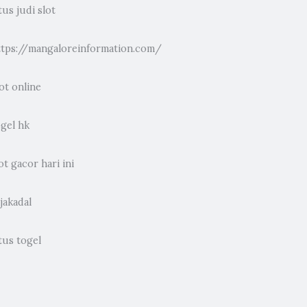
tus judi slot
ttps://mangaloreinformation.com/
ot online
ogel hk
ot gacor hari ini
jakadal
tus togel