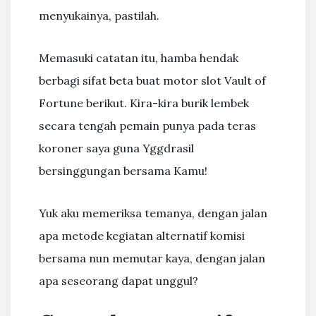
menyukainya, pastilah.
Memasuki catatan itu, hamba hendak
berbagi sifat beta buat motor slot Vault of
Fortune berikut. Kira-kira burik lembek
secara tengah pemain punya pada teras
koroner saya guna Yggdrasil
bersinggungan bersama Kamu!
Yuk aku memeriksa temanya, dengan jalan
apa metode kegiatan alternatif komisi
bersama nun memutar kaya, dengan jalan
apa seseorang dapat unggul?