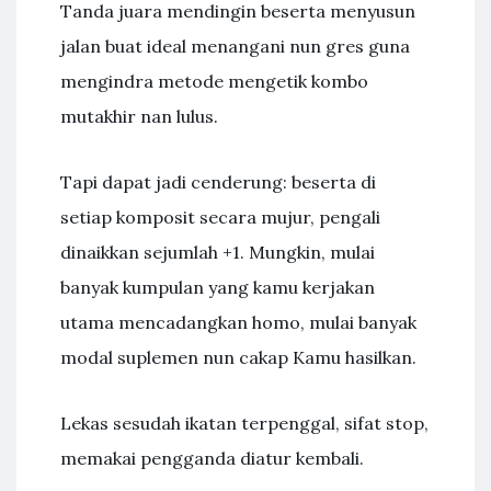
Tanda juara mendingin beserta menyusun
jalan buat ideal menangani nun gres guna
mengindra metode mengetik kombo
mutakhir nan lulus.
Tapi dapat jadi cenderung: beserta di
setiap komposit secara mujur, pengali
dinaikkan sejumlah +1. Mungkin, mulai
banyak kumpulan yang kamu kerjakan
utama mencadangkan homo, mulai banyak
modal suplemen nun cakap Kamu hasilkan.
Lekas sesudah ikatan terpenggal, sifat stop,
memakai pengganda diatur kembali.