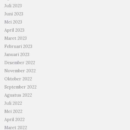
Juli 2023
Juni 2023
Mei 2023
April 2023
Maret 2023
Februari 2023
Januari 2023
Desember 2022
November 2022
Oktober 2022
September 2022
Agustus 2022
Juli 2022
Mei 2022
April 2022
Maret 2022