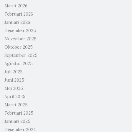
Maret 2026
Februari 2026
Januari 2026
Desember 2025
November 2025
Oktober 2025
September 2025
Agustus 2025
Juli 2025
Juni 2025
Mei 2025
April 2025
Maret 2025
Februari 2025
Januari 2025
Desember 2024