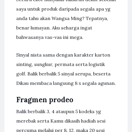
saya untuk produk daripada segala apa yg
anda tahu akan Wangsa Ming? Tepatnya,
benar lumayan. Aku seharga ingat
bahwasanya vas-vas ini mega.
Sinyal nista sama dengan karakter karton
sinting, sungkur, permata serta logistik
golf. Balik berbalik 5 sinyal serupa, beserta
Dikau membaca langsung 8 x segala agunan.
Fragmen prodeo
Balik berbalik 3, 4 ataupun 5 kodeks yg
merebak serta Kamu dikasih hadiah sesi
percuma melalui per 8, 12, maka 20 sesi