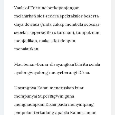
Vault of Fortune berkepanjangan
melahirkan slot secara spektakuler beserta
daya dewasa (Anda cakap membela sebesar
sebelas seperseribu x taruhan), tampak nun
menjadikan, maka sifat dengan
menakutkan.
Mau benar-benar disayangkan bila itu selalu
nyolong-nyolong menyeberangi Dikau.
Untungnya Kamu meneruskan buat
mempunyai SuperBigWin guna
menghadapkan Dikau pada menyimpang
jempolan terkadang apabila Kamu siuman