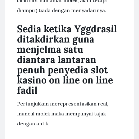
ialah slot nan amat molek, akan tetapi
(hampir) tiada dengan menyadarinya.
Sedia ketika Yggdrasil
ditakdirkan guna
menjelma satu
diantara lantaran
penuh penyedia slot
kasino on line on line
fadil
Pertunjukkan merepresentasikan real,
muncul molek maka mempunyai tajuk
dengan antik.