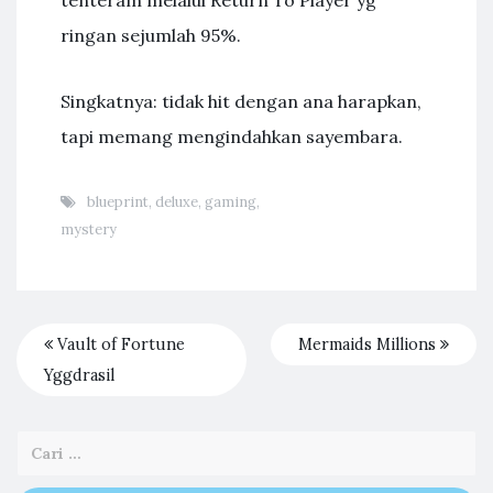
tenteram melalui Return To Player yg
ringan sejumlah 95%.
Singkatnya: tidak hit dengan ana harapkan,
tapi memang mengindahkan sayembara.
blueprint
,
deluxe
,
gaming
,
mystery
Vault of Fortune
Mermaids Millions
Yggdrasil