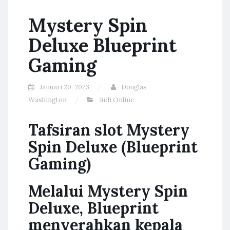
Mystery Spin
Deluxe Blueprint
Gaming
Januari 20, 2023
Douglas
Washington
Judi Online
Tafsiran slot Mystery
Spin Deluxe (Blueprint
Gaming)
Melalui Mystery Spin
Deluxe, Blueprint
menyerahkan kepala