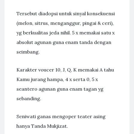
Tersebut diadopsi untuk sinyal konsekuensi
(melon, sitrus, menganggur, pingai & ceri),
yg berkualitas jeda nihil. 5 x memakai satu x
absolut agunan guna enam tanda dengan
seimbang.
Karakter voucer 10, J, Q, K memakai A tahu
Kamu jurang hampa, 4 x serta 0, 5 x
seantero agunan guna enam tagan yg
sebanding.
Seniwati ganas mengoper teater asing
hanya Tanda Mukjizat.