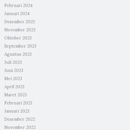
Februari 2024
Januari 2024
Desember 2023
November 2023
Oktober 2023
September 2023
Agustus 2023
Juli 2023
Juni 2023
Mei 2023
April 2023
Maret 2023
Februari 2023
Januari 2023
Desember 2022
November 2022