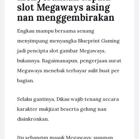
slot Megaways asing
nan menggembirakan
Engkau mampu bersama senang
menyimpang menyangka Blueprint Gaming
jadi pencipta slot gambar Megaways,
bukannya. Bagaimanapun, pengerjaan surat
Megaways menebak terbayar sulit buat per
bagian.
Selaku gantinya, Dikau wajib tenang secara
karakter mukjizat beserta gelung nan
disinkronkan.
Itu sebangun masuk Megaways; susunan