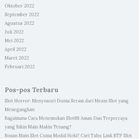
Oktober 2022
September 2022
Agustus 2022
Juli 2022
Mei 2022
April 2022
Maret 2022
Februari 2022
Pos-pos Terbaru
Slot Horror: Menyusuri Dunia Seram dari Mesin Slot yang
Menegangkan
Bagaimana Cara Menemukan Slot88 Aman Dan Terpercaya
yang Bikin Main Makin Tenang?
Bosan Main Slot Cuma Modal Hoki? Cari Tahu Link RTP Slot