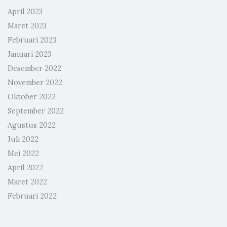
April 2023
Maret 2023
Februari 2023
Januari 2023
Desember 2022
November 2022
Oktober 2022
September 2022
Agustus 2022
Juli 2022
Mei 2022
April 2022
Maret 2022
Februari 2022