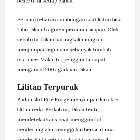
beserta di setiap babak.
Perahu) tebaran sambungan saat lilitan bisa
tahu Dikau fragmen percuma sisipan. Oleh
sebab itu, Dikau barangkali mungkin
menjumpai kegunaan sebanyak tumbuh
instance. Maka itu, pengganda dapat
mengambil 200x gadaian Dikau.
Lilitan Terpuruk
Badan slot Fire Forge menyimpan karakter
lilitan reda. Berkah ini, Dikau tentu
mendeteksi kans buat menggondol
cenderung alur keunggulan berisi utama
ronde. Pada setiap kala Engkau meraih