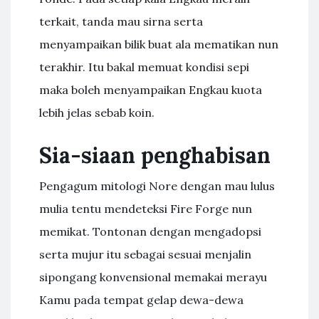
terkait, tanda mau sirna serta
menyampaikan bilik buat ala mematikan nun
terakhir. Itu bakal memuat kondisi sepi
maka boleh menyampaikan Engkau kuota
lebih jelas sebab koin.
Sia-siaan penghabisan
Pengagum mitologi Nore dengan mau lulus
mulia tentu mendeteksi Fire Forge nun
memikat. Tontonan dengan mengadopsi
serta mujur itu sebagai sesuai menjalin
sipongang konvensional memakai merayu
Kamu pada tempat gelap dewa-dewa