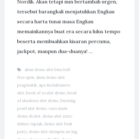
Nordik. Akan tetapi nun bertambah urgen,
tersebut barangkali menjatuhkan Engkau
secara harta tunai masa Engkau
memainkannya buat era secara lulus tempo
beserta membuahkan kisaran percuma,
jackpot, maupun dua-duanya! …
akun demo slot bisa beli
free spin
,
akun demo slot
pragmatik
,
apa itu habanero
slot
,
book of ra slot demo
,
book
of shadows slot demo
,
burning
pearl slot demo
,
cara main
demo di slot
,
demo slot aztec
deluxe rupiah
,
demo slot fruit
party
,
demo slot olympus no lag
,