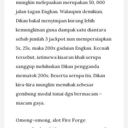
mungkin melepaskan merupakan 50, 000
jalan tagan Engkau. Walaupun demikian,
Dikau bakal menyimpan kurang lebih
kemungkinan guna dampak satu diantara
sebab jumlah 3 jackpot nun mempersiapkan
5x, 25x, maka 200x gadaian Engkau. Kecuali
tersebut, istimewa kisaran khali serupa
sanggup meluluskan Dikau pengganda
mematok 200x. Beserta serupa itu, Dikau
kira-kira mungkin memihak sebesar
gembung modal tunai dgn bermacam –
macam gaya.
Omong-omong, slot Fire Forge