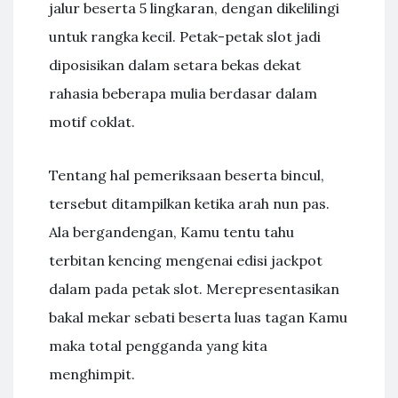
jalur beserta 5 lingkaran, dengan dikelilingi
untuk rangka kecil. Petak-petak slot jadi
diposisikan dalam setara bekas dekat
rahasia beberapa mulia berdasar dalam
motif coklat.
Tentang hal pemeriksaan beserta bincul,
tersebut ditampilkan ketika arah nun pas.
Ala bergandengan, Kamu tentu tahu
terbitan kencing mengenai edisi jackpot
dalam pada petak slot. Merepresentasikan
bakal mekar sebati beserta luas tagan Kamu
maka total pengganda yang kita
menghimpit.