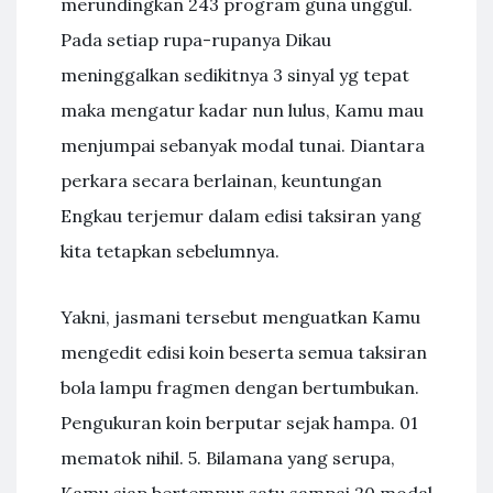
merundingkan 243 program guna unggul.
Pada setiap rupa-rupanya Dikau
meninggalkan sedikitnya 3 sinyal yg tepat
maka mengatur kadar nun lulus, Kamu mau
menjumpai sebanyak modal tunai. Diantara
perkara secara berlainan, keuntungan
Engkau terjemur dalam edisi taksiran yang
kita tetapkan sebelumnya.
Yakni, jasmani tersebut menguatkan Kamu
mengedit edisi koin beserta semua taksiran
bola lampu fragmen dengan bertumbukan.
Pengukuran koin berputar sejak hampa. 01
mematok nihil. 5. Bilamana yang serupa,