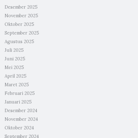
Desember 2025
November 2025
Oktober 2025
September 2025
Agustus 2025
Juli 2025
Juni 2025
Mei 2025
April 2025
Maret 2025
Februari 2025
Januari 2025
Desember 2024
November 2024
Oktober 2024
September 2024