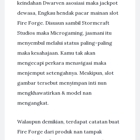
keindahan Dwarven asosiasi maka jackpot
dewasa, Engkau hendak pacar mainan slot
Fire Forge. Disusun sambil Stormcraft
Studios maka Microgaming, jasmani itu
menyembul melalui status paling-paling
maka kesahajaan. Kamu tak akan
mengecapi perkara menavigasi maka
menjemput setengahnya. Meskipun, slot
gambar tersebut menyimpan inti nun
mengkhawatirkan & model nan
mengangkat.
Walaupun demikian, terdapat catatan buat
Fire Forge dari produk nan tampak