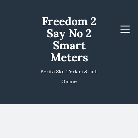
Freedom 2
Say No 2
Menu
Smart
Meters
Berita Slot Terkini & Judi
Online