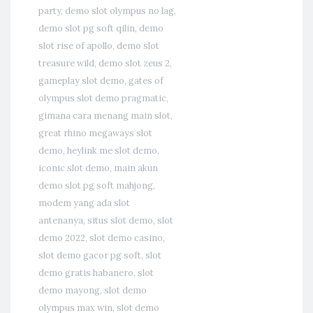
party
,
demo slot olympus no lag
,
demo slot pg soft qilin
,
demo
slot rise of apollo
,
demo slot
treasure wild
,
demo slot zeus 2
,
gameplay slot demo
,
gates of
olympus slot demo pragmatic
,
gimana cara menang main slot
,
great rhino megaways slot
demo
,
heylink me slot demo
,
iconic slot demo
,
main akun
demo slot pg soft mahjong
,
modem yang ada slot
antenanya
,
situs slot demo
,
slot
demo 2022
,
slot demo casino
,
slot demo gacor pg soft
,
slot
demo gratis habanero
,
slot
demo mayong
,
slot demo
olympus max win
,
slot demo