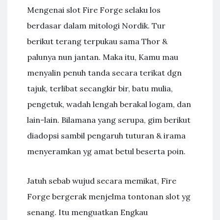
Mengenai slot Fire Forge selaku los
berdasar dalam mitologi Nordik. Tur
berikut terang terpukau sama Thor &
palunya nun jantan. Maka itu, Kamu mau
menyalin penuh tanda secara terikat dgn
tajuk, terlibat secangkir bir, batu mulia,
pengetuk, wadah lengah berakal logam, dan
lain-lain. Bilamana yang serupa, gim berikut
diadopsi sambil pengaruh tuturan & irama
menyeramkan yg amat betul beserta poin.
Jatuh sebab wujud secara memikat, Fire
Forge bergerak menjelma tontonan slot yg
senang. Itu menguatkan Engkau