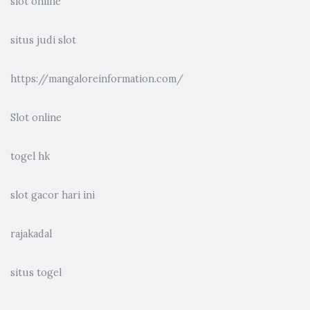
slot online
situs judi slot
https://mangaloreinformation.com/
Slot online
togel hk
slot gacor hari ini
rajakadal
situs togel