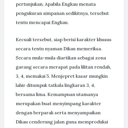
pertunjukan. Apabila Engkau menata
pengukuran simpanan sedikitnya, tersebut
tentu mencapai Engkau.
Kecuali tersebut, siap berisi karakter khusus
secara tentu nyaman Dikau memeriksa.
Secara mula-mula diartikan sebagai zona
garang secara merapat pada lilitan rendah,
3, 4, memakai 5. Menjepret kasar mungkin
lahir ditumpuk tatkala lingkaran 3, 4,
bersama lima. Kemampuan utamanya
merupakan buat menyimpang karakter
dengan berparak serta menyampaikan
Dikau cenderung jalan guna memproduksi