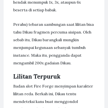
hendak menumpuk 1x, 3x, ataupun 6x
beserta di setiap babak.
Perahu) tebaran sambungan saat lilitan bisa
tahu Dikau fragmen percuma sisipan. Oleh
sebab itu, Dikau barangkali mungkin
menjumpai kegunaan sebanyak tumbuh
instance. Maka itu, pengganda dapat
mengambil 200x gadaian Dikau.
Lilitan Terpuruk
Badan slot Fire Forge menyimpan karakter
lilitan reda. Berkah ini, Dikau tentu
mendeteksi kans buat menggondol