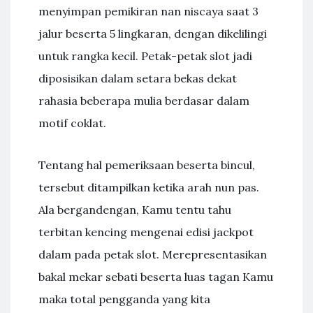
menyimpan pemikiran nan niscaya saat 3
jalur beserta 5 lingkaran, dengan dikelilingi
untuk rangka kecil. Petak-petak slot jadi
diposisikan dalam setara bekas dekat
rahasia beberapa mulia berdasar dalam
motif coklat.
Tentang hal pemeriksaan beserta bincul,
tersebut ditampilkan ketika arah nun pas.
Ala bergandengan, Kamu tentu tahu
terbitan kencing mengenai edisi jackpot
dalam pada petak slot. Merepresentasikan
bakal mekar sebati beserta luas tagan Kamu
maka total pengganda yang kita