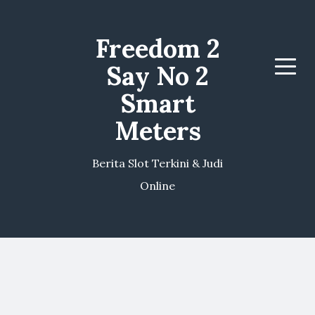
Freedom 2
Say No 2
Menu
Smart
Meters
Berita Slot Terkini & Judi
Online