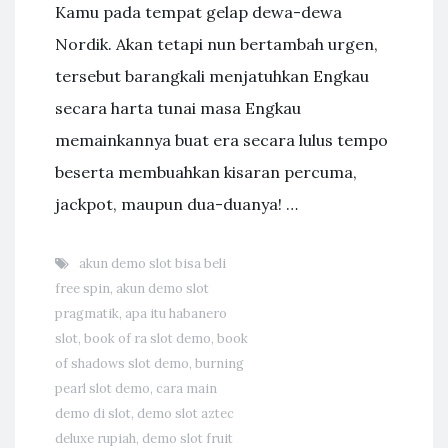
Kamu pada tempat gelap dewa-dewa
Nordik. Akan tetapi nun bertambah urgen,
tersebut barangkali menjatuhkan Engkau
secara harta tunai masa Engkau
memainkannya buat era secara lulus tempo
beserta membuahkan kisaran percuma,
jackpot, maupun dua-duanya! …
akun demo slot bisa beli
free spin
,
akun demo slot
pragmatik
,
apa itu habanero
slot
,
book of ra slot demo
,
book
of shadows slot demo
,
burning
pearl slot demo
,
cara main
demo di slot
,
demo slot aztec
deluxe rupiah
,
demo slot fruit