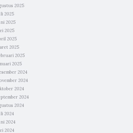
gustus 2025
li 2025
uni 2025
ei 2025
pril 2025
aret 2025
ebruari 2025
anuari 2025
esember 2024
ovember 2024
ktober 2024
eptember 2024
gustus 2024
li 2024
uni 2024
ei 2024