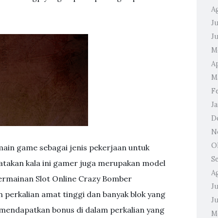
A
Ju
J
M
A
M
F
J
D
N
O
main game sebagai jenis pekerjaan untuk
S
katakan kala ini gamer juga merupakan model
A
ermainan Slot Online Crazy Bomber
Ju
perkalian amat tinggi dan banyak blok yang
J
mendapatkan bonus di dalam perkalian yang
M