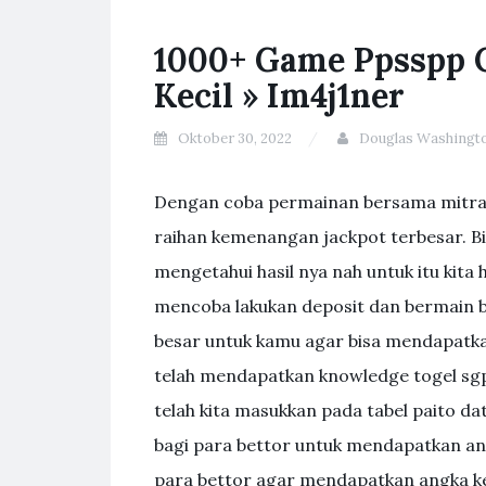
1000+ Game Ppsspp C
Kecil » Im4j1ner
Oktober 30, 2022
Douglas Washingt
Dengan coba permainan bersama mitra
raihan kemenangan jackpot terbesar. Bi
mengetahui hasil nya nah untuk itu kit
mencoba lakukan deposit dan bermain b
besar untuk kamu agar bisa mendapatka
telah mendapatkan knowledge togel sgp 
telah kita masukkan pada tabel paito d
bagi para bettor untuk mendapatkan an
para bettor agar mendapatkan angka k