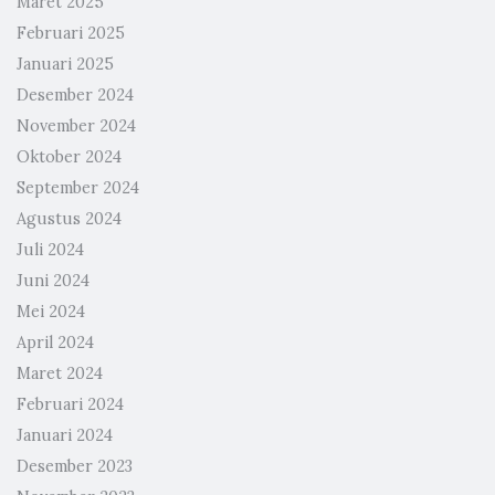
Maret 2025
Februari 2025
Januari 2025
Desember 2024
November 2024
Oktober 2024
September 2024
Agustus 2024
Juli 2024
Juni 2024
Mei 2024
April 2024
Maret 2024
Februari 2024
Januari 2024
Desember 2023