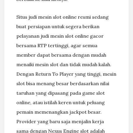
Situs judi mesin slot online resmi sedang
buat persiapan untuk segera berikan
pelayanan judi mesin slot online gacor
bersama RTP tertinggi, agar semua
member dapat bersama dengan mudah
menaiki mesin slot dan tidak mudah kalah.
Dengan Return To Player yang tinggi, mesin
slot bisa menang besar berdasarkan nilai
taruhan yang dipasang pada game slot
online, atau istilah keren untuk peluang
pemain memenangkan jackpot besar.
Provider yang baru saja menjalin kerja
sama dengan Nexus Engine slot adalah