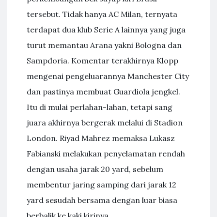
tersebut. Tidak hanya AC Milan, ternyata
terdapat dua klub Serie A lainnya yang juga
turut memantau Arana yakni Bologna dan
Sampdoria. Komentar terakhirnya Klopp
mengenai pengeluarannya Manchester City
dan pastinya membuat Guardiola jengkel.
Itu di mulai perlahan-lahan, tetapi sang
juara akhirnya bergerak melalui di Stadion
London. Riyad Mahrez memaksa Lukasz
Fabianski melakukan penyelamatan rendah
dengan usaha jarak 20 yard, sebelum
membentur jaring samping dari jarak 12
yard sesudah bersama dengan luar biasa
berbalik ke kaki kirinya.