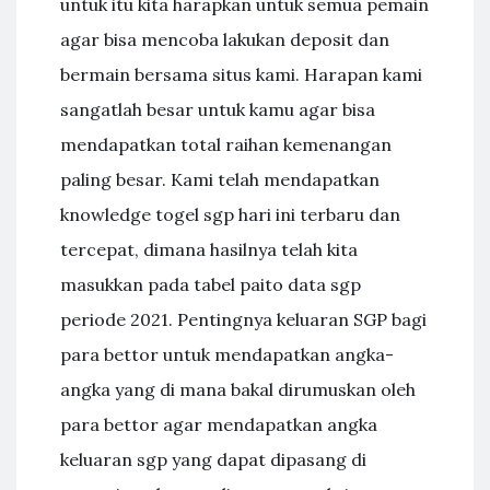
untuk itu kita harapkan untuk semua pemain
agar bisa mencoba lakukan deposit dan
bermain bersama situs kami. Harapan kami
sangatlah besar untuk kamu agar bisa
mendapatkan total raihan kemenangan
paling besar. Kami telah mendapatkan
knowledge togel sgp hari ini terbaru dan
tercepat, dimana hasilnya telah kita
masukkan pada tabel paito data sgp
periode 2021. Pentingnya keluaran SGP bagi
para bettor untuk mendapatkan angka-
angka yang di mana bakal dirumuskan oleh
para bettor agar mendapatkan angka
keluaran sgp yang dapat dipasang di