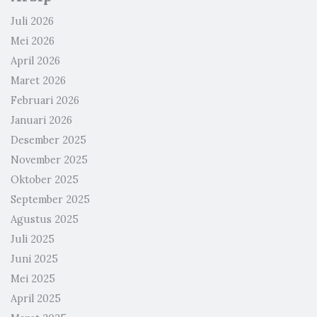
Juli 2026
Mei 2026
April 2026
Maret 2026
Februari 2026
Januari 2026
Desember 2025
November 2025
Oktober 2025
September 2025
Agustus 2025
Juli 2025
Juni 2025
Mei 2025
April 2025