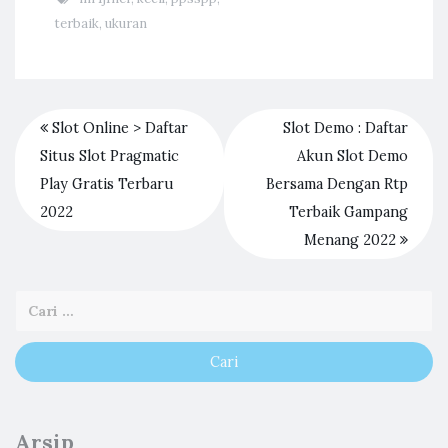
terbaik
,
ukuran
Slot Online > Daftar
Slot Demo : Daftar
Situs Slot Pragmatic
Akun Slot Demo
Play Gratis Terbaru
Bersama Dengan Rtp
2022
Terbaik Gampang
Menang 2022
Arsip