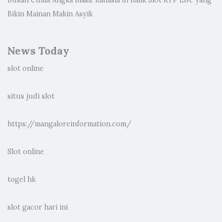
Bukan Cuma Angka Biasa: Rahasia di Balik Slot RTP Live yang
Bikin Mainan Makin Asyik
News Today
slot online
situs judi slot
https://mangaloreinformation.com/
Slot online
togel hk
slot gacor hari ini