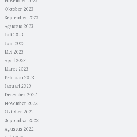
November 2023
Oktober 2023
September 2023
Agustus 2023
Juli 2023
Juni 2023
Mei 2023
April 2023
Maret 2023
Februari 2023
Januari 2023
Desember 2022
November 2022
Oktober 2022
September 2022
Agustus 2022