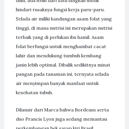
dulu, ada lebih dari satu langkah untuk
hindari rusaknya fungsi kerja paru-paru.
Selada air miliki kandungan asam folat yang
tinggi, di mana nutrisi ini merupakan nutrisi
terbaik yang di perlukan ibu hamil. Asam
folat berfungsi untuk menghambat cacat
lahir dan mendukung tumbuh kembang
janin lebih optimal. Dibalik sedikitnya minat
pangan pada tanaman ini, ternyata selada
air menyimpan banyak manfaat untuk
kesehatan tubuh.
Dilansir dari Marca bahwa Bordeaux serta
duo Prancis Lyon juga sedang memantau
perkembangan bek sayap kiri Brasil