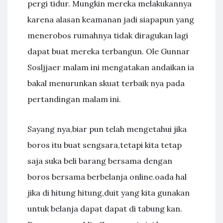
pergi tidur. Mungkin mereka melakukannya
karena alasan keamanan jadi siapapun yang
menerobos rumahnya tidak diragukan lagi
dapat buat mereka terbangun. Ole Gunnar
Sosljjaer malam ini mengatakan andaikan ia
bakal menurunkan skuat terbaik nya pada
pertandingan malam ini.
Sayang nya,biar pun telah mengetahui jika
boros itu buat sengsara,tetapi kita tetap
saja suka beli barang bersama dengan
boros bersama berbelanja online.oada hal
jika di hitung hitung,duit yang kita gunakan
untuk belanja dapat dapat di tabung kan.