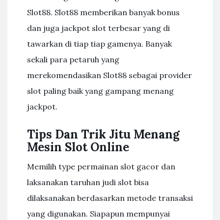
Slot88. Slot88 memberikan banyak bonus
dan juga jackpot slot terbesar yang di
tawarkan di tiap tiap gamenya. Banyak
sekali para petaruh yang
merekomendasikan Slot88 sebagai provider
slot paling baik yang gampang menang
jackpot.
Tips Dan Trik Jitu Menang
Mesin Slot Online
Memilih type permainan slot gacor dan
laksanakan taruhan judi slot bisa
dilaksanakan berdasarkan metode transaksi
yang digunakan. Siapapun mempunyai