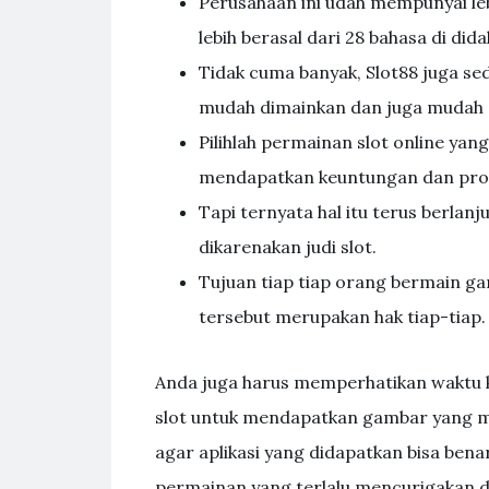
Perusahaan ini udah mempunyai leb
lebih berasal dari 28 bahasa di di
Tidak cuma banyak, Slot88 juga se
mudah dimainkan dan juga mudah d
Pilihlah permainan slot online yang
mendapatkan keuntungan dan profi
Tapi ternyata hal itu terus berlanj
dikarenakan judi slot.
Tujuan tiap tiap orang bermain g
tersebut merupakan hak tiap-tiap.
Anda juga harus memperhatikan waktu
slot untuk mendapatkan gambar yang me
agar aplikasi yang didapatkan bisa ben
permainan yang terlalu mencurigakan da