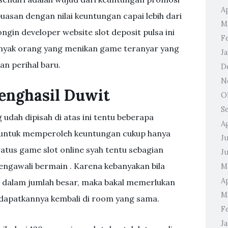
Ap
asan dengan nilai keuntungan capai lebih dari
M
ngin developer website slot deposit pulsa ini
F
anyak orang yang menikan game teranyar yang
J
an perihal baru.
D
N
enghasil Duwit
O
S
 udah dipisah di atas ini tentu beberapa
A
h untuk memperoleh keuntungan cukup hanya
Ju
ratus game slot online syah tentu sebagian
J
ngawali bermain . Karena kebanyakan bila
M
Ap
dalam jumlah besar, maka bakal memerlukan
M
ndapatkannya kembali di room yang sama.
F
J