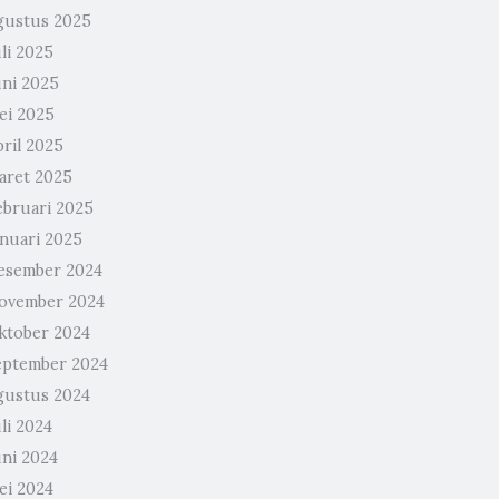
gustus 2025
li 2025
uni 2025
ei 2025
pril 2025
aret 2025
ebruari 2025
anuari 2025
esember 2024
ovember 2024
ktober 2024
eptember 2024
gustus 2024
li 2024
uni 2024
ei 2024