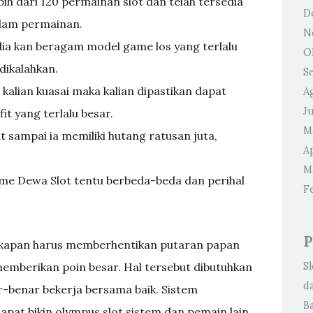
ih dari 120 permainan slot dan telah tersedia
D
dalam permainan.
N
dia kan beragam model game los yang terlalu
O
ikalahkan.
S
 kalian kuasai maka kalian dipastikan dapat
A
Ju
t yang terlalu besar.
M
ut sampai ia memiliki hutang ratusan juta,
Ap
M
ame Dewa Slot tentu berbeda-beda dan perihal
F
P
 kapan harus memberhentikan putaran papan
mberikan poin besar. Hal tersebut dibutuhkan
S
d
ar-benar bekerja bersama baik. Sistem
B
pat bikin olympus slot sistem dan pemain lain