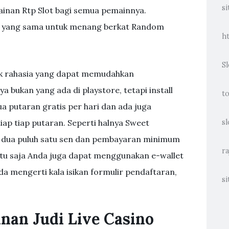
si
inan Rtp Slot bagi semua pemainnya.
ng yang sama untuk menang berkat Random
h
Sl
rik rahasia yang dapat memudahkan
 bukan yang ada di playstore, tetapi install
t
dua putaran gratis per hari dan ada juga
iap tiap putaran. Seperti halnya Sweet
sl
 dua puluh satu sen dan pembayaran minimum
ra
entu saja Anda juga dapat menggunakan e-wallet
da mengerti kala isikan formulir pendaftaran,
si
nan Judi Live Casino