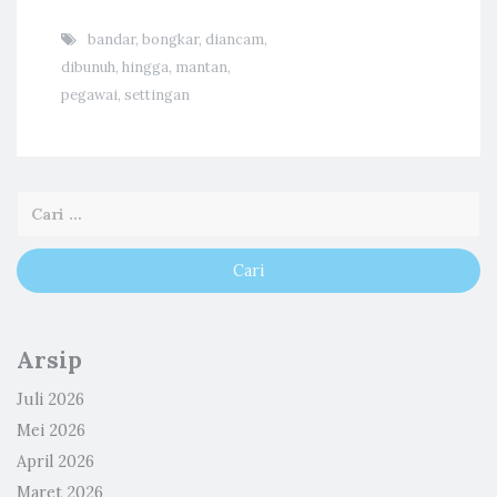
bandar
,
bongkar
,
diancam
,
dibunuh
,
hingga
,
mantan
,
pegawai
,
settingan
Arsip
Juli 2026
Mei 2026
April 2026
Maret 2026