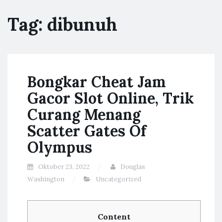
Tag:
dibunuh
Bongkar Cheat Jam
Gacor Slot Online, Trik
Curang Menang
Scatter Gates Of
Olympus
Oktober 23, 2022
Douglas
Washington
Uncategorized
Content