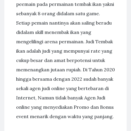
peemain pada permainan tembak ikan yakni
sebanyak 8 orang didalam satu game.
Setiap pemain nantinya akan saling beradu
didalam skill menembak ikan yang
mengelilingi arena permainan. Judi Tembak
ikan adalah judi yang mempunyai rate yang
cukup besar dan amat berpotensi untuk
memenangkan jutaan rupiah. Di Tahun 2020
hingga bersama dengan 2022 sudah banyak
sekali agen judi online yang bertebaran di
Internet, Namun tidak banyak Agen Judi
online yang menyediakan Promo dan Bonus
event menarik dengan waktu yang panjang.