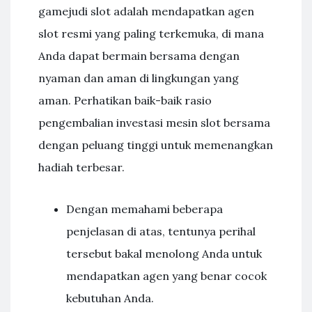
gamejudi slot adalah mendapatkan agen
slot resmi yang paling terkemuka, di mana
Anda dapat bermain bersama dengan
nyaman dan aman di lingkungan yang
aman. Perhatikan baik-baik rasio
pengembalian investasi mesin slot bersama
dengan peluang tinggi untuk memenangkan
hadiah terbesar.
Dengan memahami beberapa
penjelasan di atas, tentunya perihal
tersebut bakal menolong Anda untuk
mendapatkan agen yang benar cocok
kebutuhan Anda.