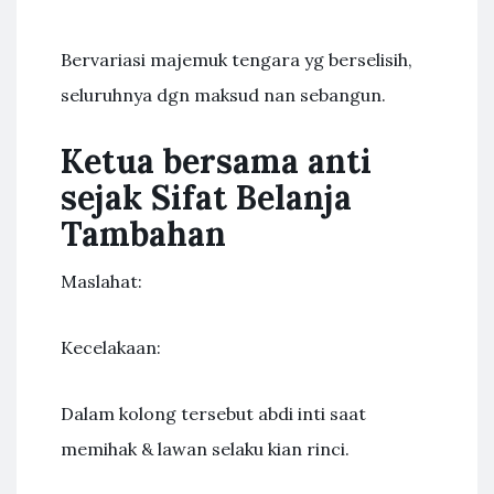
Bervariasi majemuk tengara yg berselisih,
seluruhnya dgn maksud nan sebangun.
Ketua bersama anti
sejak Sifat Belanja
Tambahan
Maslahat:
Kecelakaan:
Dalam kolong tersebut abdi inti saat
memihak & lawan selaku kian rinci.