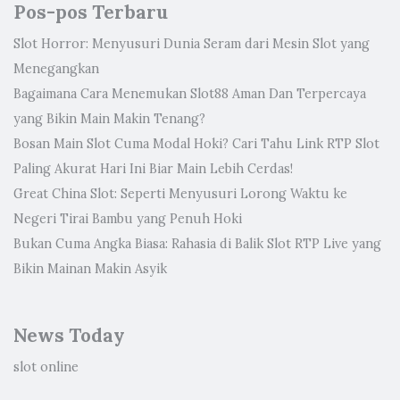
Pos-pos Terbaru
Slot Horror: Menyusuri Dunia Seram dari Mesin Slot yang
Menegangkan
Bagaimana Cara Menemukan Slot88 Aman Dan Terpercaya
yang Bikin Main Makin Tenang?
Bosan Main Slot Cuma Modal Hoki? Cari Tahu Link RTP Slot
Paling Akurat Hari Ini Biar Main Lebih Cerdas!
Great China Slot: Seperti Menyusuri Lorong Waktu ke
Negeri Tirai Bambu yang Penuh Hoki
Bukan Cuma Angka Biasa: Rahasia di Balik Slot RTP Live yang
Bikin Mainan Makin Asyik
News Today
slot online