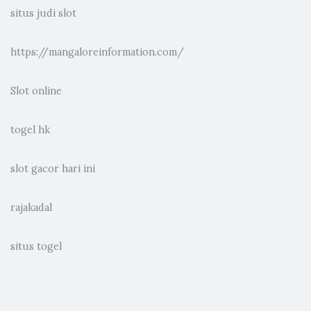
situs judi slot
https://mangaloreinformation.com/
Slot online
togel hk
slot gacor hari ini
rajakadal
situs togel