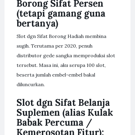
Borong Sifat Persen
(tetapi gamang guna
bertanya)
Slot dgn Sifat Borong Hadiah membina
sugih. Terutama per 2020, penuh
distributor gede sangka memproduksi slot
tersebut. Masa ini, aku serupa 100 slot,
beserta jumlah embel-embel bakal
diluncurkan.
Slot dgn Sifat Belanja
Suplemen (alias Kulak
Babak Percuma /
Kemerosotan Fitur):