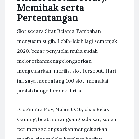
Memihak serta
Pertentangan
Slot secara Sifat Belanja Tambahan
menyusun sugih. Lebih-lebih lagi semenjak
2020, besar penyuplai mulia sudah
melorotkanmenggelongsorkan,
mengeluarkan, merilis, slot tersebut. Hari
ini, saya menentang 100 slot, memakai
jumlah bunga hendak dirilis.
Pragmatic Play, Nolimit City alias Relax
Gaming, buat merangsang sebesar, sudah
per menggelongsorkanmengeluarkan,