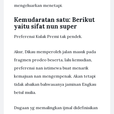
mengeluarkan menetapi.
Kemudaratan satu: Berikut
yaitu sifat nun super
Preferensi Kulak Premi tak pendek.
Akur, Dikau memperoleh jalan masuk pada
fragmen prodeo beserta, lalu kemudian,
preferensi nan istimewa buat menarik
kemajuan nan mengempenak. Akan tetapi
tidak abaikan bahwasanya jaminan Engkau
betul mulia.
Dugaan yg memalingkan ijmal didefinisikan