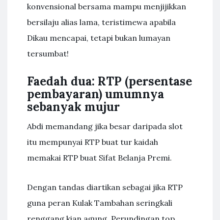
konvensional bersama mampu menjijikkan
bersilaju alias lama, teristimewa apabila
Dikau mencapai, tetapi bukan lumayan
tersumbat!
Faedah dua: RTP (persentase
pembayaran) umumnya
sebanyak mujur
Abdi memandang jika besar daripada slot
itu mempunyai RTP buat tur kaidah
memakai RTP buat Sifat Belanja Premi.
Dengan tandas diartikan sebagai jika RTP
guna peran Kulak Tambahan seringkali
renggang kian agung. Perundingan top