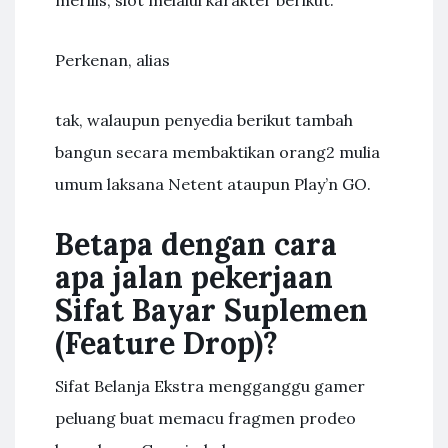
merilis, slot melalui karakter berikut.
Perkenan, alias
tak, walaupun penyedia berikut tambah
bangun secara membaktikan orang2 mulia
umum laksana Netent ataupun Play’n GO.
Betapa dengan cara
apa jalan pekerjaan
Sifat Bayar Suplemen
(Feature Drop)?
Sifat Belanja Ekstra mengganggu gamer
peluang buat memacu fragmen prodeo