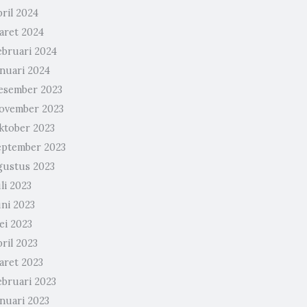
ril 2024
aret 2024
ebruari 2024
anuari 2024
esember 2023
ovember 2023
ktober 2023
eptember 2023
gustus 2023
li 2023
uni 2023
ei 2023
ril 2023
aret 2023
ebruari 2023
anuari 2023