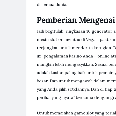
di semua dunia.
Pemberian Mengenai 
Jadi begitulah, ringkasan 10 generator 
mesin slot online atau di Vegas, pastik
terjangkau untuk menderita kerugian.
ini, pengalaman kasino Anda – online at
mungkin lebih mengasyikkan. Sesuai be
adalah kasino paling baik untuk pemain 
besar. Dan untuk mengawali dalam me
yang Anda pilih setelahnya. Dan di tia
perihal yang nyata” bersama dengan gr
Untuk memainkan game slot yang terlal