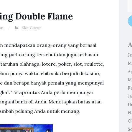
ing Double Flame
on
Slot Gacor
A
dan mendapatkan orang-orang yang berasal
ntung pada orang tersebut dan juga kekhasan
Ju
M
aruhan olahraga, lotere, poker, slot, roulette,
Ap
lum punya waktu lebih suka berjudi di kasino,
M
nline dan berapa banyak pemain yang mempunyai
F
ngkat. Tetapi untuk Anda perlu mempunyai
J
angani bankroll Anda. Menetapkan batas atau
D
nambah peluang Anda untuk menang.
N
O
S