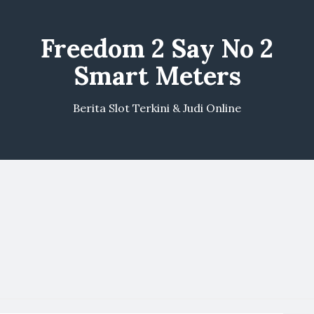
Freedom 2 Say No 2
Smart Meters
Berita Slot Terkini & Judi Online