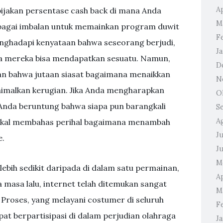
Ap
jakan persentase cash back di mana Anda
M
ebagai imbalan untuk memainkan program duwit
F
enghadapi kenyataan bahwa seseorang berjudi,
J
ya mereka bisa mendapatkan sesuatu. Namun,
D
n bahwa jutaan siasat bagaimana menaikkan
N
malkan kerugian. Jika Anda mengharapkan
O
Anda beruntung bahwa siapa pun barangkali
S
A
i bakal membahas perihal bagaimana menambah
Ju
e.
J
M
ebih sedikit daripada di dalam satu permainan,
Ap
masa lalu, internet telah ditemukan sangat
M
Proses, yang melayani costumer di seluruh
F
pat berpartisipasi di dalam perjudian olahraga
J