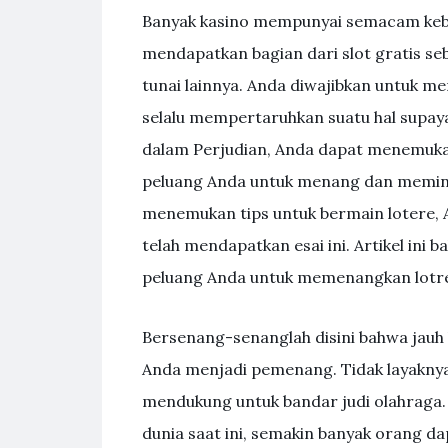
Banyak kasino mempunyai semacam kebi
mendapatkan bagian dari slot gratis s
tunai lainnya. Anda diwajibkan untuk m
selalu mempertaruhkan suatu hal supa
dalam Perjudian, Anda dapat menemuka
peluang Anda untuk menang dan memini
menemukan tips untuk bermain lotere, 
telah mendapatkan esai ini. Artikel in
peluang Anda untuk memenangkan lotr
Bersenang-senanglah disini bahwa jauh l
Anda menjadi pemenang. Tidak layaknya 
mendukung untuk bandar judi olahraga. 
dunia saat ini, semakin banyak orang da