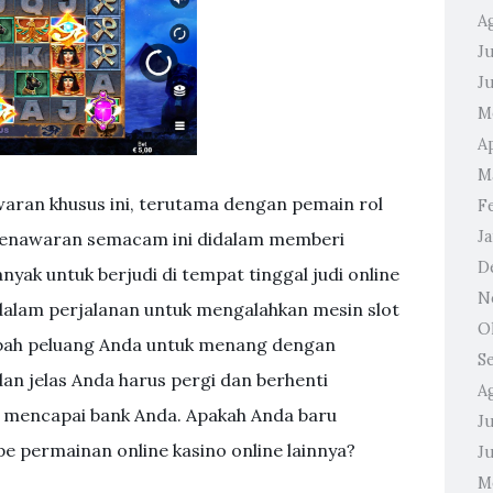
A
Ju
J
M
A
M
ran khusus ini, terutama dengan pemain rol
F
J
 penawaran semacam ini didalam memberi
D
nyak untuk berjudi di tempat tinggal judi online
N
idalam perjalanan untuk mengalahkan mesin slot
O
bah peluang Anda untuk menang dengan
S
an jelas Anda harus pergi dan berhenti
A
h mencapai bank Anda. Apakah Anda baru
Ju
pe permainan online kasino online lainnya?
J
M