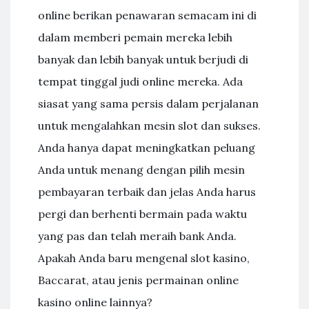
online berikan penawaran semacam ini di
dalam memberi pemain mereka lebih
banyak dan lebih banyak untuk berjudi di
tempat tinggal judi online mereka. Ada
siasat yang sama persis dalam perjalanan
untuk mengalahkan mesin slot dan sukses.
Anda hanya dapat meningkatkan peluang
Anda untuk menang dengan pilih mesin
pembayaran terbaik dan jelas Anda harus
pergi dan berhenti bermain pada waktu
yang pas dan telah meraih bank Anda.
Apakah Anda baru mengenal slot kasino,
Baccarat, atau jenis permainan online
kasino online lainnya?