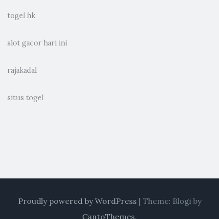
togel hk
slot gacor hari ini
rajakadal
situs togel
Proudly powered by WordPress
|
Theme: Blogi by
CantoThemes
.