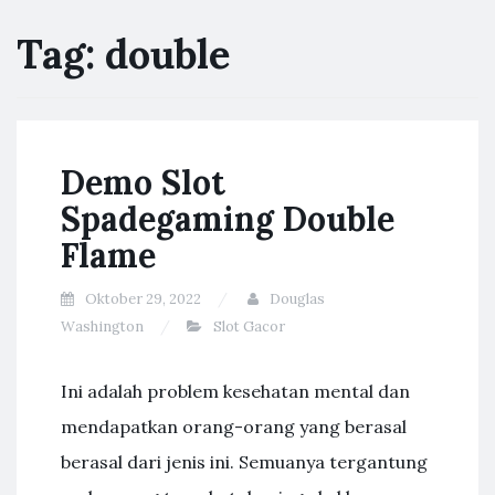
Tag:
double
Demo Slot
Spadegaming Double
Flame
Oktober 29, 2022
Douglas
Washington
Slot Gacor
Ini adalah problem kesehatan mental dan
mendapatkan orang-orang yang berasal
berasal dari jenis ini. Semuanya tergantung