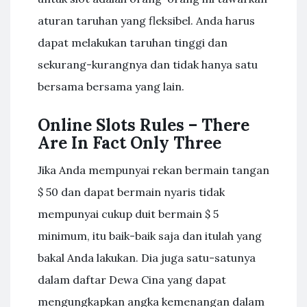
aturan taruhan yang fleksibel. Anda harus
dapat melakukan taruhan tinggi dan
sekurang-kurangnya dan tidak hanya satu
bersama bersama yang lain.
Online Slots Rules – There
Are In Fact Only Three
Jika Anda mempunyai rekan bermain tangan
$ 50 dan dapat bermain nyaris tidak
mempunyai cukup duit bermain $ 5
minimum, itu baik-baik saja dan itulah yang
bakal Anda lakukan. Dia juga satu-satunya
dalam daftar Dewa Cina yang dapat
mengungkapkan angka kemenangan dalam