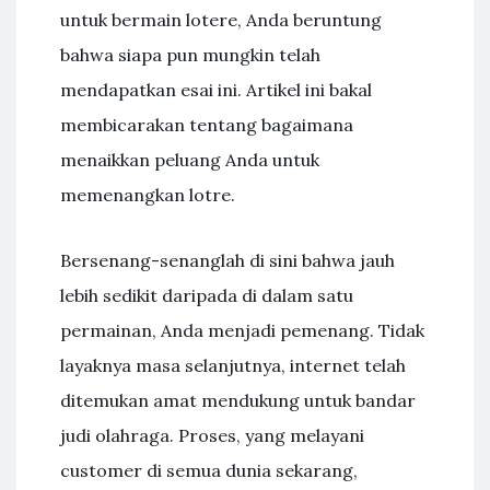
untuk bermain lotere, Anda beruntung
bahwa siapa pun mungkin telah
mendapatkan esai ini. Artikel ini bakal
membicarakan tentang bagaimana
menaikkan peluang Anda untuk
memenangkan lotre.
Bersenang-senanglah di sini bahwa jauh
lebih sedikit daripada di dalam satu
permainan, Anda menjadi pemenang. Tidak
layaknya masa selanjutnya, internet telah
ditemukan amat mendukung untuk bandar
judi olahraga. Proses, yang melayani
customer di semua dunia sekarang,