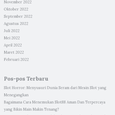
November 2022
Oktober 2022
September 2022
Agustus 2022
Juli 2022
Mei 2022
April 2022
Maret 2022
Februari 2022
Pos-pos Terbaru
Slot Horror: Menyusuri Dunia Seram dari Mesin Slot yang
Menegangkan
Bagaimana Cara Menemukan Slot88 Aman Dan Terpercaya
yang Bikin Main Makin Tenang?