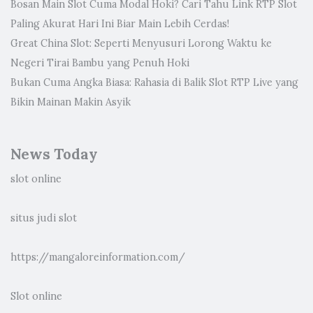
Bosan Main Slot Cuma Modal Hoki? Cari Tahu Link RTP Slot
Paling Akurat Hari Ini Biar Main Lebih Cerdas!
Great China Slot: Seperti Menyusuri Lorong Waktu ke
Negeri Tirai Bambu yang Penuh Hoki
Bukan Cuma Angka Biasa: Rahasia di Balik Slot RTP Live yang
Bikin Mainan Makin Asyik
News Today
slot online
situs judi slot
https://mangaloreinformation.com/
Slot online