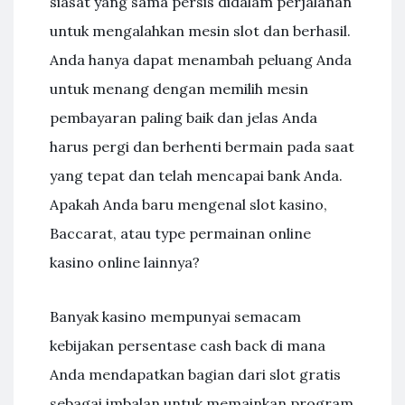
siasat yang sama persis didalam perjalanan
untuk mengalahkan mesin slot dan berhasil.
Anda hanya dapat menambah peluang Anda
untuk menang dengan memilih mesin
pembayaran paling baik dan jelas Anda
harus pergi dan berhenti bermain pada saat
yang tepat dan telah mencapai bank Anda.
Apakah Anda baru mengenal slot kasino,
Baccarat, atau type permainan online
kasino online lainnya?
Banyak kasino mempunyai semacam
kebijakan persentase cash back di mana
Anda mendapatkan bagian dari slot gratis
sebagai imbalan untuk memainkan program