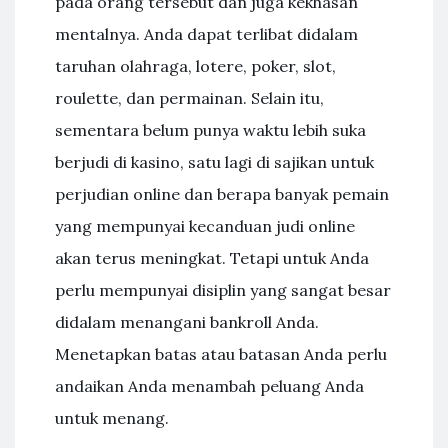
pada orang tersebut dan juga kekhasan
mentalnya. Anda dapat terlibat didalam
taruhan olahraga, lotere, poker, slot,
roulette, dan permainan. Selain itu,
sementara belum punya waktu lebih suka
berjudi di kasino, satu lagi di sajikan untuk
perjudian online dan berapa banyak pemain
yang mempunyai kecanduan judi online
akan terus meningkat. Tetapi untuk Anda
perlu mempunyai disiplin yang sangat besar
didalam menangani bankroll Anda.
Menetapkan batas atau batasan Anda perlu
andaikan Anda menambah peluang Anda
untuk menang.