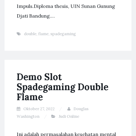
Impuls.Diploma thesis, UIN Sunan Gunung
Djati Bandung.…
double
,
flame
,
spadegaming
Demo Slot
Spadegaming Double
Flame
Oktober 27, 2022
Douglas
Washington
Judi Online
Ini adalah permasalahan kesehatan mental