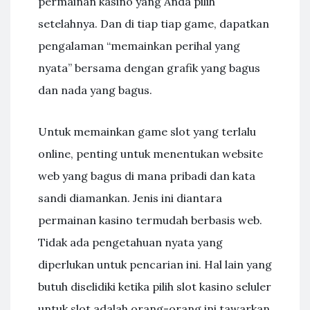
permainan kasino yang Anda pilih
setelahnya. Dan di tiap tiap game, dapatkan
pengalaman “memainkan perihal yang
nyata” bersama dengan grafik yang bagus
dan nada yang bagus.
Untuk memainkan game slot yang terlalu
online, penting untuk menentukan website
web yang bagus di mana pribadi dan kata
sandi diamankan. Jenis ini diantara
permainan kasino termudah berbasis web.
Tidak ada pengetahuan nyata yang
diperlukan untuk pencarian ini. Hal lain yang
butuh diselidiki ketika pilih slot kasino seluler
untuk slot adalah orang-orang ini tawarkan