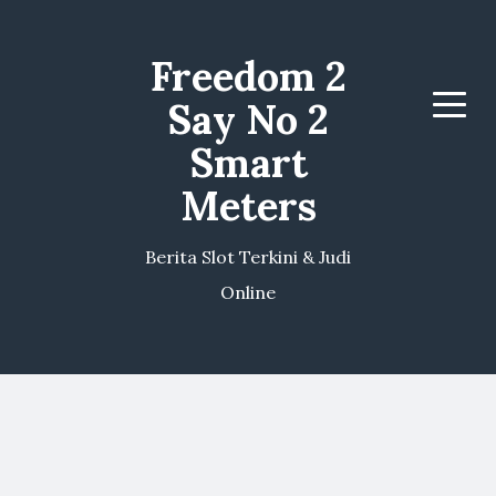
Freedom 2
Say No 2
Menu
Smart
Meters
Berita Slot Terkini & Judi
Online