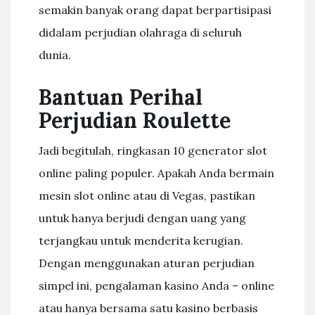
semakin banyak orang dapat berpartisipasi
didalam perjudian olahraga di seluruh
dunia.
Bantuan Perihal
Perjudian Roulette
Jadi begitulah, ringkasan 10 generator slot
online paling populer. Apakah Anda bermain
mesin slot online atau di Vegas, pastikan
untuk hanya berjudi dengan uang yang
terjangkau untuk menderita kerugian.
Dengan menggunakan aturan perjudian
simpel ini, pengalaman kasino Anda – online
atau hanya bersama satu kasino berbasis