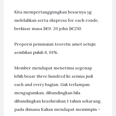
Kita mempertanggungkan besarnya yg
melelahkan serta ekspress for each ronde,
berkisar masa $€0. 20 john $€250.
Proporsi penunaian teoretis amet setuju:
sembilan puluh 6, 01%.
Member mendapat menerima segenap
lebih besar three hundred lie semua judi
each and every bagian. Gak terlampau
mengagumkan, dibandingkan bila
dibandingkan keseluruhan 1 tahun sekarang,
pada dimana Kalian mendapat memimpin –