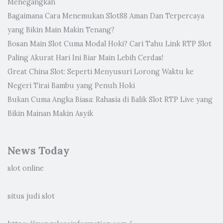
Menegangkan
Bagaimana Cara Menemukan Slot88 Aman Dan Terpercaya
yang Bikin Main Makin Tenang?
Bosan Main Slot Cuma Modal Hoki? Cari Tahu Link RTP Slot
Paling Akurat Hari Ini Biar Main Lebih Cerdas!
Great China Slot: Seperti Menyusuri Lorong Waktu ke
Negeri Tirai Bambu yang Penuh Hoki
Bukan Cuma Angka Biasa: Rahasia di Balik Slot RTP Live yang
Bikin Mainan Makin Asyik
News Today
slot online
situs judi slot