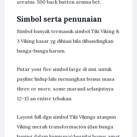
seratus. 500 back button semua bet.
Simbol serta penunaian
Simbol banyak termasuk simbol Tiki Viking &
3 Viking kasar yg dihiasi bila dibandingkan
bunga-bunga harum.
Putar your five simbol large di sini. untuk
payline hidup lalu menangkan bonus masa
three or more, some maraud selanjutnya
12-15 an entire tebakan.
Layout full dgn simbol Tiki Vikings ataupun
Viking merah transformación (dan bunga
kuning dalam kumisnya) bernilai bonus amat