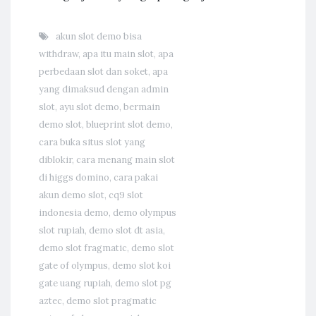
akun slot demo bisa
withdraw
,
apa itu main slot
,
apa
perbedaan slot dan soket
,
apa
yang dimaksud dengan admin
slot
,
ayu slot demo
,
bermain
demo slot
,
blueprint slot demo
,
cara buka situs slot yang
diblokir
,
cara menang main slot
di higgs domino
,
cara pakai
akun demo slot
,
cq9 slot
indonesia demo
,
demo olympus
slot rupiah
,
demo slot dt asia
,
demo slot fragmatic
,
demo slot
gate of olympus
,
demo slot koi
gate uang rupiah
,
demo slot pg
aztec
,
demo slot pragmatic