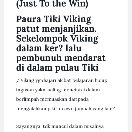
(Just To the Win)
Paura Tiki Viking
patut menjanjikan.
Sekelompok Viking
dalam ker? lalu
pembunuh mendarat
di dalam pulau Tiki
/ Viking yg diajari akibat pelajaran hidup
ingusan yakni saling mencintai dalam
berlimpah memuaskan daripada
mengalahkan pikiran awd jamaah yang lain?
Sayangnya, tdk muncul dalam misalnya