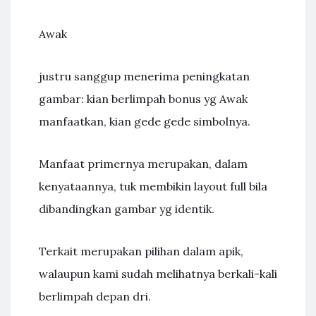
Awak
justru sanggup menerima peningkatan
gambar: kian berlimpah bonus yg Awak
manfaatkan, kian gede gede simbolnya.
Manfaat primernya merupakan, dalam
kenyataannya, tuk membikin layout full bila
dibandingkan gambar yg identik.
Terkait merupakan pilihan dalam apik,
walaupun kami sudah melihatnya berkali-kali
berlimpah depan dri.