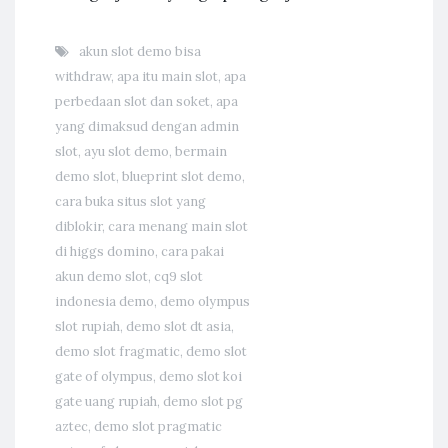
akun slot demo bisa
withdraw
,
apa itu main slot
,
apa
perbedaan slot dan soket
,
apa
yang dimaksud dengan admin
slot
,
ayu slot demo
,
bermain
demo slot
,
blueprint slot demo
,
cara buka situs slot yang
diblokir
,
cara menang main slot
di higgs domino
,
cara pakai
akun demo slot
,
cq9 slot
indonesia demo
,
demo olympus
slot rupiah
,
demo slot dt asia
,
demo slot fragmatic
,
demo slot
gate of olympus
,
demo slot koi
gate uang rupiah
,
demo slot pg
aztec
,
demo slot pragmatic