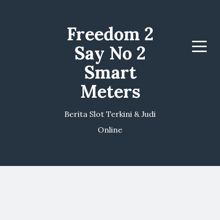
Freedom 2
Say No 2
Menu
Smart
Meters
Berita Slot Terkini & Judi
Online