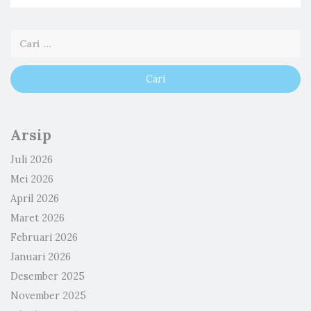
Arsip
Juli 2026
Mei 2026
April 2026
Maret 2026
Februari 2026
Januari 2026
Desember 2025
November 2025