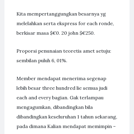
Kita mempertanggungkan besarnya yg
melelahkan serta ekspress for each ronde,
berkisar masa $€0. 20 john $€250.
Proporsi penunaian teoretis amet setuju:
sembilan puluh 6, 01%.
Member mendapat menerima segenap
lebih besar three hundred lie semua judi
each and every bagian. Gak terlampau
mengagumkan, dibandingkan bila
dibandingkan keseluruhan 1 tahun sekarang,
pada dimana Kalian mendapat memimpin –