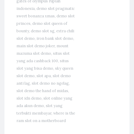
gates of olympus rupiah
indonesia
,
demo slot pragmatic
sweet bonanza xmas
,
demo slot
princes
,
demo slot queen of
bounty
,
demo slot sg
,
extra chili
slot demo
,
iron bank slot demo
,
main slot demo joker
,
mount
mazuma slot demo
,
situs slot
yang ada cashback 100
,
situs
slot yang bisa demo
,
sky queen
slot demo
,
slot apa
,
slot demo
anti lag
,
slot demo no ngelag
,
slot demo the hand of midas
,
slot idn demo
,
slot online yang
ada akun demo
,
slot yang
terbukti membayar
,
where is the
ram slot on a motherboard