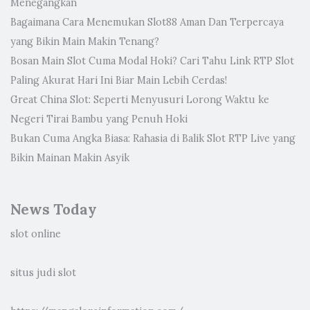
Menegangkan
Bagaimana Cara Menemukan Slot88 Aman Dan Terpercaya
yang Bikin Main Makin Tenang?
Bosan Main Slot Cuma Modal Hoki? Cari Tahu Link RTP Slot
Paling Akurat Hari Ini Biar Main Lebih Cerdas!
Great China Slot: Seperti Menyusuri Lorong Waktu ke
Negeri Tirai Bambu yang Penuh Hoki
Bukan Cuma Angka Biasa: Rahasia di Balik Slot RTP Live yang
Bikin Mainan Makin Asyik
News Today
slot online
situs judi slot