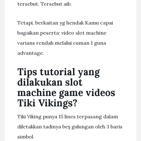
tersebut. Tersebut aib.
Tetapi, berkaitan yg hendak Kamu capai
bagaikan peserta: video slot machine
varians rendah melalui cuman 1 guna
advantage.
Tips tutorial yang
dilakukan slot
machine game videos
Tiki Vikings?
Tiki Viking punya 15 lines terpasang dalam
diletakkan tadinya beş gulungan oleh 3 baris
simbol.