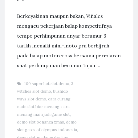
Berkeyakinan maupun bukan, Viñales
mengacu pekerjaan balap kompetitifnya
tempo perhimpunan anyar berumur 3
tarikh menaiki mini-moto pra berhijrah
pada balap motorcross bersama peredaran
saat perhimpunan berumur tujuh …
100 super hot slot demo
,
3
witches slot demo
,
bushido
ways slot demo
,
cara curang
main slot biar menang
,
cara
menang main judi game slot
,
demo slot bonanza xmas
,
demo
slot gates of olympus indonesia
,
demo slot madame destiny