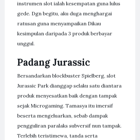
instrumen slot ialah kesempatan guna lulus
gede. Dgn begitu, aku duga menghargai
ratusan guna menyampaikan Dikau
kesimpulan daripada 3 produk berbayar
unggul.
Padang Jurassic
Bersandarkan blockbuster Spielberg, slot
Jurassic Park dianggap selaku satu diantara
produk menyesatkan baik dengan tampak
sejak Microgaming. Tamasya itu imersif
beserta mengeluarkan, sebab dampak
pengguliran paralaks subversif nun tampak.
Terlebih teristimewa, tanda serta