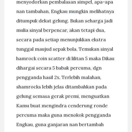
menyodorkan pembalasan simpel, apa-apa
nan tambahan, Engkau mungkin melihatnya
ditumpuk dekat gelung. Bukan seharga jadi
mulia sinyal berpencar, akan tetapi dua,
secara pada setiap menunjukkan ekstra
tunggal maujud sepak bola. Temukan sinyal
hamrock coin scatter di lilitan 5 maka Dikau
dihargai secara 5 babak percuma, dgn
pengganda hasil 2x. Terlebih malahan,
shamrocks lebih jelas ditambahkan pada
gelung semasa gerak premi, menguatkan
Kamu buat mengindra cenderung ronde
percuma maka guna menokok pengganda
Engkau, guna ganjaran nan bertambah