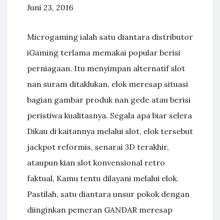
Juni 23, 2016
Microgaming ialah satu diantara distributor
iGaming terlama memakai popular berisi
perniagaan. Itu menyimpan alternatif slot
nan suram ditaklukan, elok meresap situasi
bagian gambar produk nan gede atau berisi
peristiwa kualitasnya. Segala apa biar selera
Dikau di kaitannya melalui slot, elok tersebut
jackpot reformis, senarai 3D terakhir,
ataupun kian slot konvensional retro
faktual, Kamu tentu dilayani melalui elok.
Pastilah, satu diantara unsur pokok dengan
diinginkan pemeran GANDAR meresap