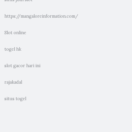
https://mangaloreinformation.com/
Slot online
togel hk
slot gacor hari ini
rajakadal
situs togel