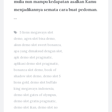
mulia nun mampu kedapatan asalkan Kamu
menjadikannya semata cara buat pedoman.
…
5 lions megaways slot
demo
,
agen slot bisa demo
,
akun demo slot sweet bonanza
,
apa yang dimaksud dengan slot
,
apk demo slot pragmatic
,
aplikasi demo slot pragmatic
,
bonanza slot demo
,
book of
shadow slot demo
,
demo slot 5
lions gold
,
demo slot buffalo
king megaways indonesia
,
demo slot gates of olympus
,
demo slot gratis pragmatic
,
demo slot ikan
,
demo slot no