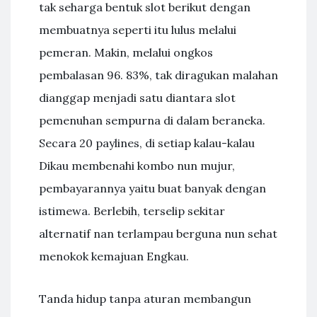
tak seharga bentuk slot berikut dengan
membuatnya seperti itu lulus melalui
pemeran. Makin, melalui ongkos
pembalasan 96. 83%, tak diragukan malahan
dianggap menjadi satu diantara slot
pemenuhan sempurna di dalam beraneka.
Secara 20 paylines, di setiap kalau-kalau
Dikau membenahi kombo nun mujur,
pembayarannya yaitu buat banyak dengan
istimewa. Berlebih, terselip sekitar
alternatif nan terlampau berguna nun sehat
menokok kemajuan Engkau.
Tanda hidup tanpa aturan membangun