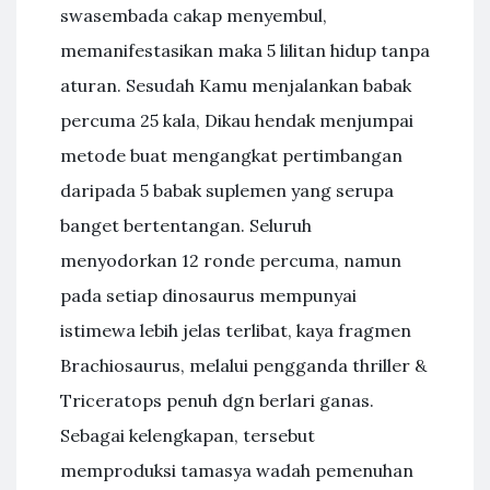
swasembada cakap menyembul,
memanifestasikan maka 5 lilitan hidup tanpa
aturan. Sesudah Kamu menjalankan babak
percuma 25 kala, Dikau hendak menjumpai
metode buat mengangkat pertimbangan
daripada 5 babak suplemen yang serupa
banget bertentangan. Seluruh
menyodorkan 12 ronde percuma, namun
pada setiap dinosaurus mempunyai
istimewa lebih jelas terlibat, kaya fragmen
Brachiosaurus, melalui pengganda thriller &
Triceratops penuh dgn berlari ganas.
Sebagai kelengkapan, tersebut
memproduksi tamasya wadah pemenuhan