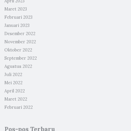
April 2023
Maret 2023
Februari 2023
Januari 2023
Desember 2022
November 2022
Oktober 2022
September 2022
Agustus 2022
Juli 2022
Mei 2022
April 2022
Maret 2022
Februari 2022
Pos-pos Terbaru