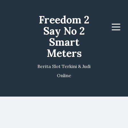
Freedom 2
Say No 2
Menu
Smart
Meters
Berita Slot Terkini & Judi
Online