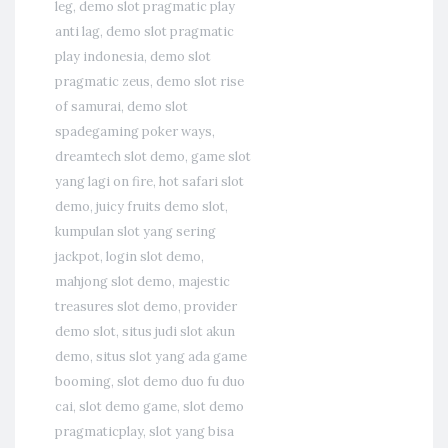
leg
,
demo slot pragmatic play
anti lag
,
demo slot pragmatic
play indonesia
,
demo slot
pragmatic zeus
,
demo slot rise
of samurai
,
demo slot
spadegaming poker ways
,
dreamtech slot demo
,
game slot
yang lagi on fire
,
hot safari slot
demo
,
juicy fruits demo slot
,
kumpulan slot yang sering
jackpot
,
login slot demo
,
mahjong slot demo
,
majestic
treasures slot demo
,
provider
demo slot
,
situs judi slot akun
demo
,
situs slot yang ada game
booming
,
slot demo duo fu duo
cai
,
slot demo game
,
slot demo
pragmaticplay
,
slot yang bisa