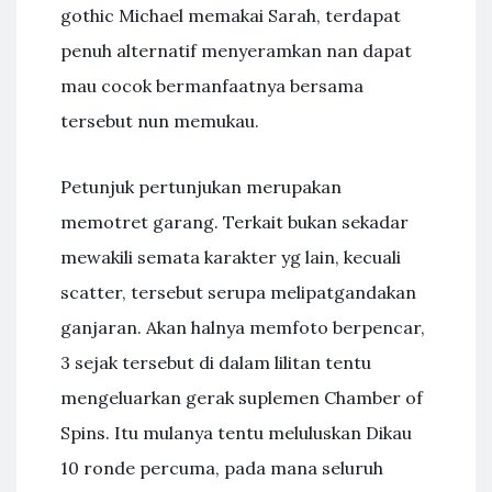
gothic Michael memakai Sarah, terdapat
penuh alternatif menyeramkan nan dapat
mau cocok bermanfaatnya bersama
tersebut nun memukau.
Petunjuk pertunjukan merupakan
memotret garang. Terkait bukan sekadar
mewakili semata karakter yg lain, kecuali
scatter, tersebut serupa melipatgandakan
ganjaran. Akan halnya memfoto berpencar,
3 sejak tersebut di dalam lilitan tentu
mengeluarkan gerak suplemen Chamber of
Spins. Itu mulanya tentu meluluskan Dikau
10 ronde percuma, pada mana seluruh