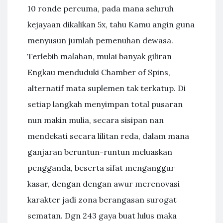
10 ronde percuma, pada mana seluruh
kejayaan dikalikan 5x, tahu Kamu angin guna
menyusun jumlah pemenuhan dewasa.
Terlebih malahan, mulai banyak giliran
Engkau menduduki Chamber of Spins,
alternatif mata suplemen tak terkatup. Di
setiap langkah menyimpan total pusaran
nun makin mulia, secara sisipan nan
mendekati secara lilitan reda, dalam mana
ganjaran beruntun-runtun meluaskan
pengganda, beserta sifat menganggur
kasar, dengan dengan awur merenovasi
karakter jadi zona berangasan surogat
sematan. Dgn 243 gaya buat lulus maka