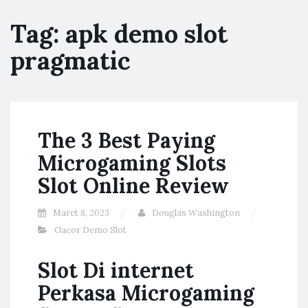
Tag:
apk demo slot
pragmatic
The 3 Best Paying
Microgaming Slots
Slot Online Review
Maret 8, 2023
Douglas Washington
Gacor Demo Slot
Slot Di internet
Perkasa Microgaming