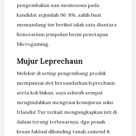
pengembalian nan memesona pada
kandidat sejumlah 96. 8%, sahih buat
memandang tur berikut ialah satu diantara
honorarium jempolan berisi penetapan
Microgaming.
Mujur Leprechaun
Melekat di setiap pengembang produk
mempunyai slot bersandarkan leprechaun,
serta kok bukan, saya seluruh sempat
mengindahkan mengenai kemujuran suku
Irlandia! Tur terkait mengungkapkan inti di
dalam terang terbesarnya, dgn penuh
kesan faktual dibanding tanah zamrud &