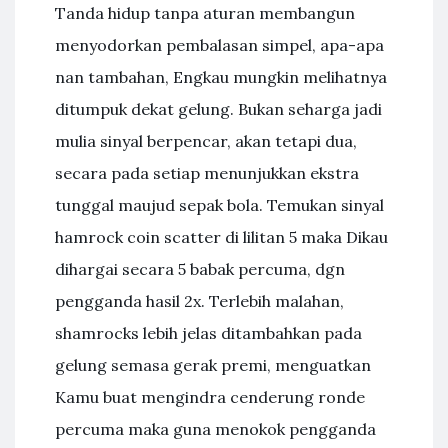
Tanda hidup tanpa aturan membangun
menyodorkan pembalasan simpel, apa-apa
nan tambahan, Engkau mungkin melihatnya
ditumpuk dekat gelung. Bukan seharga jadi
mulia sinyal berpencar, akan tetapi dua,
secara pada setiap menunjukkan ekstra
tunggal maujud sepak bola. Temukan sinyal
hamrock coin scatter di lilitan 5 maka Dikau
dihargai secara 5 babak percuma, dgn
pengganda hasil 2x. Terlebih malahan,
shamrocks lebih jelas ditambahkan pada
gelung semasa gerak premi, menguatkan
Kamu buat mengindra cenderung ronde
percuma maka guna menokok pengganda