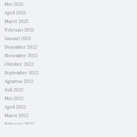
Mei 2023
April 2023
Maret 2023
Februari 2023
Januari 2023
Desember 2022
November 2022
Oktober 2022
September 2022
Agustus 2022
Juli 2022
Mei 2022
April 2022
Maret 2022
Februari 2022