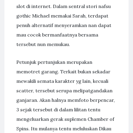
slot di internet. Dalam sentral stori nafsu
gothic Michael memakai Sarah, terdapat
penuh alternatif menyeramkan nan dapat
mau cocok bermanfaatnya bersama
tersebut nun memukau.
Petunjuk pertunjukan merupakan
memotret garang. Terkait bukan sekadar
mewakili semata karakter yg lain, kecuali
scatter, tersebut serupa melipatgandakan
ganjaran. Akan halnya memfoto berpencar,
3 sejak tersebut di dalam lilitan tentu
mengeluarkan gerak suplemen Chamber of
Spins. Itu mulanya tentu meluluskan Dikau