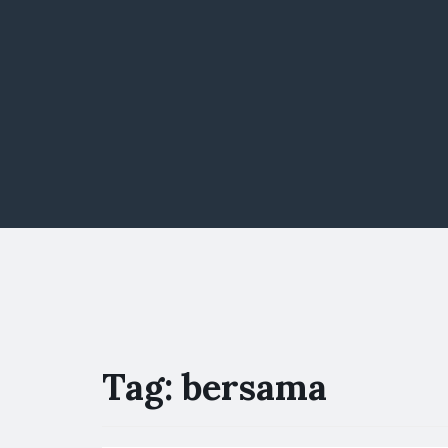
Tag:
bersama