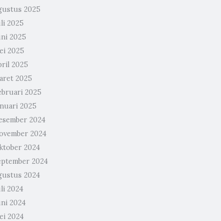
gustus 2025
li 2025
uni 2025
ei 2025
pril 2025
aret 2025
ebruari 2025
anuari 2025
esember 2024
ovember 2024
ktober 2024
eptember 2024
gustus 2024
li 2024
uni 2024
ei 2024