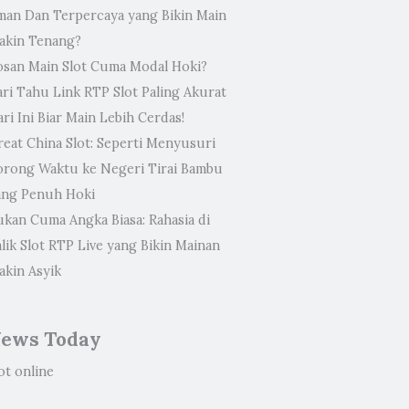
man Dan Terpercaya yang Bikin Main
akin Tenang?
osan Main Slot Cuma Modal Hoki?
ari Tahu Link RTP Slot Paling Akurat
ri Ini Biar Main Lebih Cerdas!
reat China Slot: Seperti Menyusuri
orong Waktu ke Negeri Tirai Bambu
ang Penuh Hoki
ukan Cuma Angka Biasa: Rahasia di
lik Slot RTP Live yang Bikin Mainan
akin Asyik
ews Today
ot online