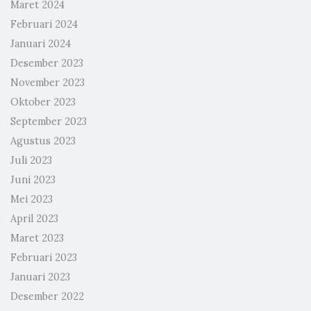
Maret 2024
Februari 2024
Januari 2024
Desember 2023
November 2023
Oktober 2023
September 2023
Agustus 2023
Juli 2023
Juni 2023
Mei 2023
April 2023
Maret 2023
Februari 2023
Januari 2023
Desember 2022