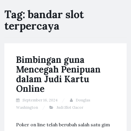
Tag:
bandar slot
terpercaya
Bimbingan guna
Mencegah Penipuan
dalam Judi Kartu
Online
September 16, 2024
Douglas
Washington
Judi Slot Gacor
Poker on line telah berubah salah satu gim