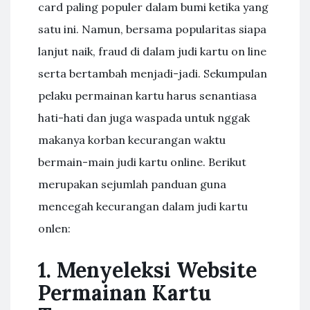
card paling populer dalam bumi ketika yang
satu ini. Namun, bersama popularitas siapa
lanjut naik, fraud di dalam judi kartu on line
serta bertambah menjadi-jadi. Sekumpulan
pelaku permainan kartu harus senantiasa
hati-hati dan juga waspada untuk nggak
makanya korban kecurangan waktu
bermain-main judi kartu online. Berikut
merupakan sejumlah panduan guna
mencegah kecurangan dalam judi kartu
onlen:
1. Menyeleksi Website
Permainan Kartu