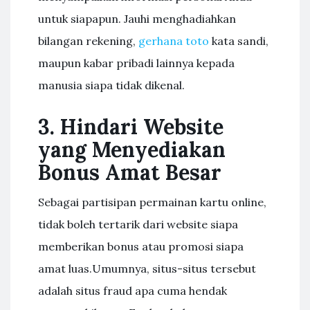
untuk siapapun. Jauhi menghadiahkan
bilangan rekening,
gerhana toto
kata sandi,
maupun kabar pribadi lainnya kepada
manusia siapa tidak dikenal.
3. Hindari Website
yang Menyediakan
Bonus Amat Besar
Sebagai partisipan permainan kartu online,
tidak boleh tertarik dari website siapa
memberikan bonus atau promosi siapa
amat luas.Umumnya, situs-situs tersebut
adalah situs fraud apa cuma hendak