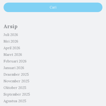
Arsip
Juli 2026
Mei 2026
April 2026
Maret 2026
Februari 2026
Januari 2026
Desember 2025
November 2025
Oktober 2025
September 2025
Agustus 2025