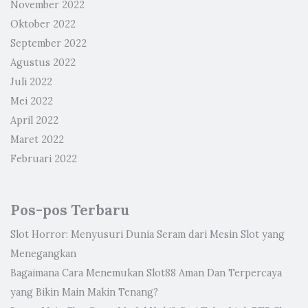
November 2022
Oktober 2022
September 2022
Agustus 2022
Juli 2022
Mei 2022
April 2022
Maret 2022
Februari 2022
Pos-pos Terbaru
Slot Horror: Menyusuri Dunia Seram dari Mesin Slot yang
Menegangkan
Bagaimana Cara Menemukan Slot88 Aman Dan Terpercaya
yang Bikin Main Makin Tenang?