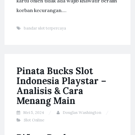
kartu onlen tidak ada wajib khawatir beralih
korban kecurangan.…
bandar slot terpercaya
Pinata Bucks Slot
Indonesia Playstar –
Analisis & Cara
Menang Main
Mei 5, 2024
Douglas Washington
Slot Online