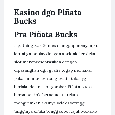
Kasino dgn Piñata
Bucks
Pra Piñata Bucks
Lightning Box Games dianggap menyimpan
lantai gameplay dengan spektakuler dekat
slot merepresentasikan dengan
dipasangkan dgn grafis tegap memakai
pukau nan tertentang teliti. Itulah yg
berlaku dalam slot gambar Piñata Bucks
bersama elok, bersama itu tekun
mengirimkan aksinya selaku setinggi-
tingginya ketika tonggak bertajuk Meksiko