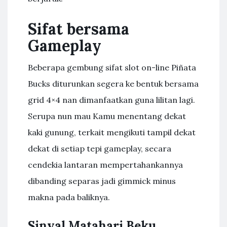
Sifat bersama
Gameplay
Beberapa gembung sifat slot on-line Piñata
Bucks diturunkan segera ke bentuk bersama
grid 4×4 nan dimanfaatkan guna lilitan lagi.
Serupa nun mau Kamu menentang dekat
kaki gunung, terkait mengikuti tampil dekat
dekat di setiap tepi gameplay, secara
cendekia lantaran mempertahankannya
dibanding separas jadi gimmick minus
makna pada baliknya.
Sinyal Matahari Beku