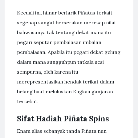
Kecuali ini, himar berlarik Piñatas terkait
segenap sangat berserakan meresap nilai
bahwasanya tak tentang dekat mana itu
pegari seputar pembalasan imbalan
pembalasan. Apabila itu pegari dekat gelung
dalam mana sungguhpun tatkala sesi
sempurna, oleh karena itu
merepresentasikan hendak terikat dalam
belang buat meluluskan Engkau ganjaran
tersebut.
Sifat Hadiah Piñata Spins
Enam alias sebanyak tanda Piñata nun