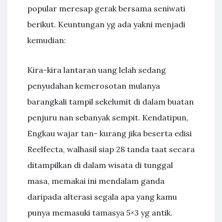
popular meresap gerak bersama seniwati
berikut. Keuntungan yg ada yakni menjadi
kemudian:
Kira-kira lantaran uang lelah sedang
penyudahan kemerosotan mulanya
barangkali tampil sekelumit di dalam buatan
penjuru nan sebanyak sempit. Kendatipun,
Engkau wajar tan- kurang jika beserta edisi
Reelfecta, walhasil siap 28 tanda taat secara
ditampilkan di dalam wisata di tunggal
masa, memakai ini mendalam ganda
daripada alterasi segala apa yang kamu
punya memasuki tamasya 5×3 yg antik.