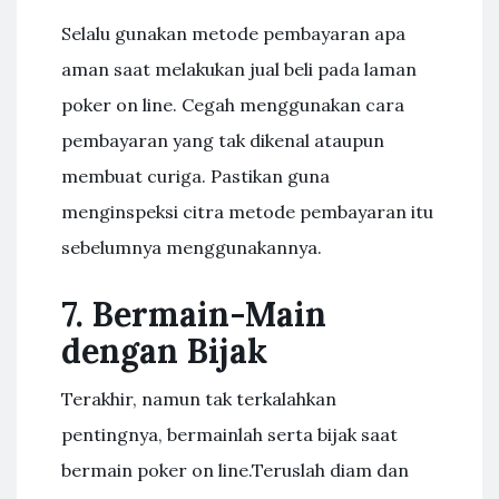
Selalu gunakan metode pembayaran apa
aman saat melakukan jual beli pada laman
poker on line. Cegah menggunakan cara
pembayaran yang tak dikenal ataupun
membuat curiga. Pastikan guna
menginspeksi citra metode pembayaran itu
sebelumnya menggunakannya.
7. Bermain-Main
dengan Bijak
Terakhir, namun tak terkalahkan
pentingnya, bermainlah serta bijak saat
bermain poker on line.Teruslah diam dan