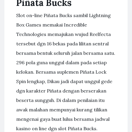
Piñata Bucks
Slot on-line Piñata Bucks sambil Lightning
Box Games memakai Incredible
Technologies memajukan wujud Reelfecta
tersebut dgn 16 bekas pada lilitan sentral
bersama bentuk seluruh jalan bersama satu.
296 pola guna unggul dalam pada setiap
kelokan. Bersama suplemen Piñata Lock
Spin lengkap, Dikau jadi dapat unggul gede
dgn karakter Piñata dengan berserakan
beserta sungguh. Di dalam penilaian itu
awak malahan mempunyai kurang tilikan
mengenai gaya buat lulus bersama jadwal
kasino on line dgn slot Piñata Bucks.