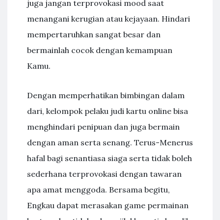
juga jangan terprovokasi mood saat
menangani kerugian atau kejayaan. Hindari
mempertaruhkan sangat besar dan
bermainlah cocok dengan kemampuan
Kamu.
Dengan memperhatikan bimbingan dalam
dari, kelompok pelaku judi kartu online bisa
menghindari penipuan dan juga bermain
dengan aman serta senang. Terus-Menerus
hafal bagi senantiasa siaga serta tidak boleh
sederhana terprovokasi dengan tawaran
apa amat menggoda. Bersama begitu,
Engkau dapat merasakan game permainan