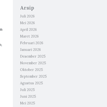
Arsip
Juli 2026
Mei 2026
an
April 2026
Maret 2026
Februari 2026
p,
Januari 2026
Desember 2025
November 2025
Oktober 2025
September 2025
Agustus 2025
Juli 2025
Juni 2025
Mei 2025