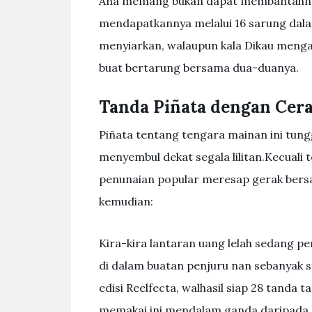
Ana memang bukan dapat membantahnya
mendapatkannya melalui 16 sarung dalam
menyiarkan, walaupun kala Dikau meng
buat bertarung bersama dua-duanya.
Tanda Piñata dengan Cera
Piñata tentang tengara mainan ini tu
menyembul dekat segala lilitan.Kecual
penunaian popular meresap gerak bersa
kemudian:
Kira-kira lantaran uang lelah sedang 
di dalam buatan penjuru nan sebanyak s
edisi Reelfecta, walhasil siap 28 tanda 
memakai ini mendalam ganda daripada 