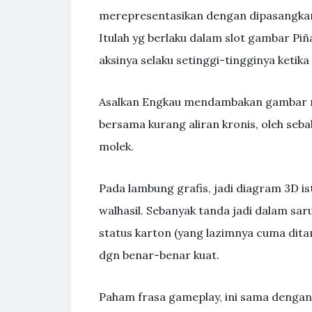
merepresentasikan dengan dipasangkan 
Itulah yg berlaku dalam slot gambar Pi
aksinya selaku setinggi-tingginya ketika
Asalkan Engkau mendambakan gambar m
bersama kurang aliran kronis, oleh seba
molek.
Pada lambung grafis, jadi diagram 3D 
walhasil. Sebanyak tanda jadi dalam sa
status karton (yang lazimnya cuma dit
dgn benar-benar kuat.
Paham frasa gameplay, ini sama dengan