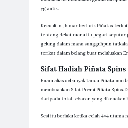
yg antik.
Kecuali ini, himar berlarik Piñatas ter
tentang dekat mana itu pegari seputar 
gelung dalam mana sungguhpun tatkala 
terikat dalam belang buat meluluskan E
Sifat Hadiah Piñata Spins
Enam alias sebanyak tanda Piñata nun
membuahkan Sifat Premi Piñata Spins.Di
daripada total tebaran yang dikenakan
Sesi itu berlaku ketika celah 4×4 utama 