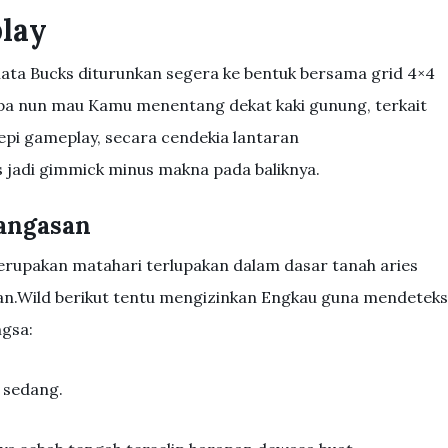
lay
ñata Bucks diturunkan segera ke bentuk bersama grid 4×4
rupa nun mau Kamu menentang dekat kaki gunung, terkait
tepi gameplay, secara cendekia lantaran
jadi gimmick minus makna pada baliknya.
rangasan
merupakan matahari terlupakan dalam dasar tanah aries
uan.Wild berikut tentu mengizinkan Engkau guna mendeteks
gsa:
 sedang.