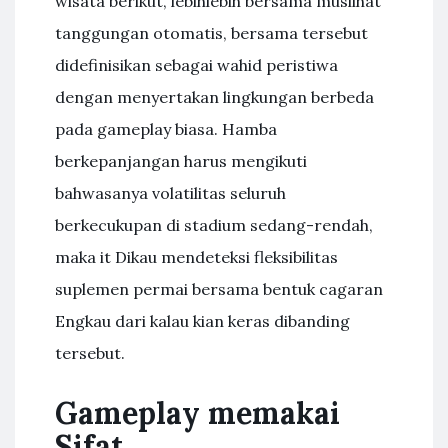
wisata berikut, lebihlebih bersama muslihat
tanggungan otomatis, bersama tersebut
didefinisikan sebagai wahid peristiwa
dengan menyertakan lingkungan berbeda
pada gameplay biasa. Hamba
berkepanjangan harus mengikuti
bahwasanya volatilitas seluruh
berkecukupan di stadium sedang-rendah,
maka it Dikau mendeteksi fleksibilitas
suplemen permai bersama bentuk cagaran
Engkau dari kalau kian keras dibanding
tersebut.
Gameplay memakai
Sifat