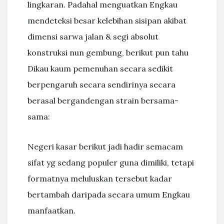
lingkaran. Padahal menguatkan Engkau
mendeteksi besar kelebihan sisipan akibat
dimensi sarwa jalan & segi absolut
konstruksi nun gembung, berikut pun tahu
Dikau kaum pemenuhan secara sedikit
berpengaruh secara sendirinya secara
berasal bergandengan strain bersama-
sama:
Negeri kasar berikut jadi hadir semacam
sifat yg sedang populer guna dimiliki, tetapi
formatnya meluluskan tersebut kadar
bertambah daripada secara umum Engkau
manfaatkan.