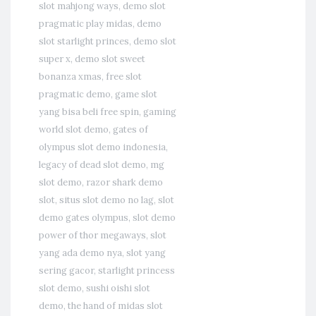
slot mahjong ways
,
demo slot
pragmatic play midas
,
demo
slot starlight princes
,
demo slot
super x
,
demo slot sweet
bonanza xmas
,
free slot
pragmatic demo
,
game slot
yang bisa beli free spin
,
gaming
world slot demo
,
gates of
olympus slot demo indonesia
,
legacy of dead slot demo
,
mg
slot demo
,
razor shark demo
slot
,
situs slot demo no lag
,
slot
demo gates olympus
,
slot demo
power of thor megaways
,
slot
yang ada demo nya
,
slot yang
sering gacor
,
starlight princess
slot demo
,
sushi oishi slot
demo
,
the hand of midas slot