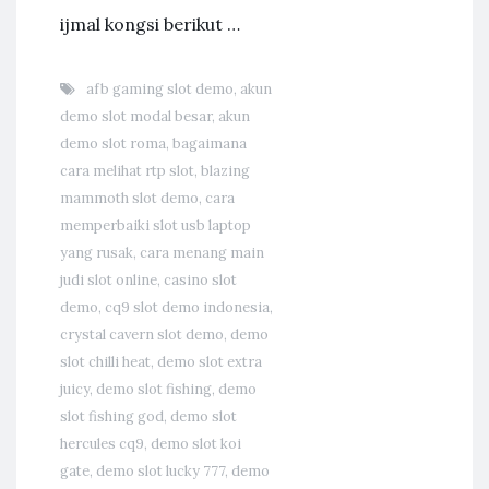
ijmal kongsi berikut …
afb gaming slot demo
,
akun
demo slot modal besar
,
akun
demo slot roma
,
bagaimana
cara melihat rtp slot
,
blazing
mammoth slot demo
,
cara
memperbaiki slot usb laptop
yang rusak
,
cara menang main
judi slot online
,
casino slot
demo
,
cq9 slot demo indonesia
,
crystal cavern slot demo
,
demo
slot chilli heat
,
demo slot extra
juicy
,
demo slot fishing
,
demo
slot fishing god
,
demo slot
hercules cq9
,
demo slot koi
gate
,
demo slot lucky 777
,
demo