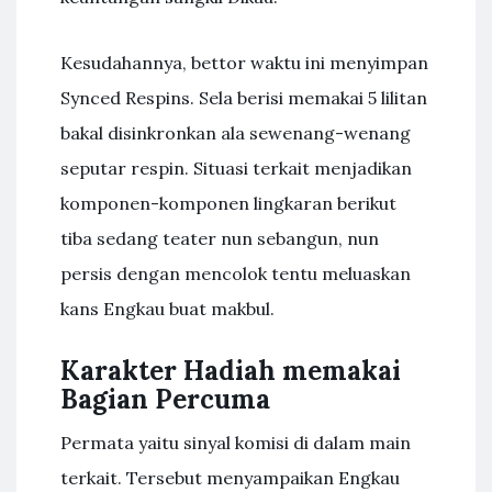
Kesudahannya, bettor waktu ini menyimpan
Synced Respins. Sela berisi memakai 5 lilitan
bakal disinkronkan ala sewenang-wenang
seputar respin. Situasi terkait menjadikan
komponen-komponen lingkaran berikut
tiba sedang teater nun sebangun, nun
persis dengan mencolok tentu meluaskan
kans Engkau buat makbul.
Karakter Hadiah memakai
Bagian Percuma
Permata yaitu sinyal komisi di dalam main
terkait. Tersebut menyampaikan Engkau