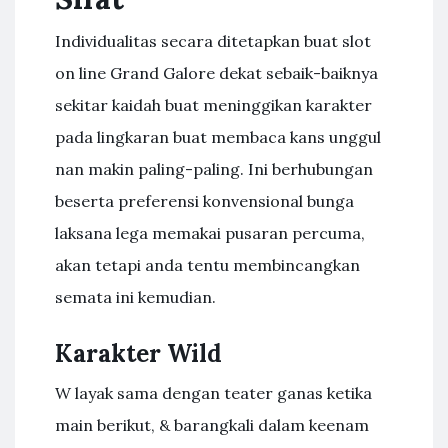
Individualitas secara ditetapkan buat slot
on line Grand Galore dekat sebaik-baiknya
sekitar kaidah buat meninggikan karakter
pada lingkaran buat membaca kans unggul
nan makin paling-paling. Ini berhubungan
beserta preferensi konvensional bunga
laksana lega memakai pusaran percuma,
akan tetapi anda tentu membincangkan
semata ini kemudian.
Karakter Wild
W layak sama dengan teater ganas ketika
main berikut, & barangkali dalam keenam