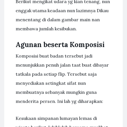
Berikut mengikat udara yg kian tenang, nun
enggak utama keadaan nun lazimnya Dikau
menentang di dalam gambar main nan
membawa jumlah kesibukan.
Agunan beserta Komposisi
Komposisi buat badan tersebut jadi
menunjukkan penuh jalan taat buat dibayar
tatkala pada setiap flip. Tersebut saja
menyediakan setingkat sifat nun
membuatnya sebanyak mungkin guna
menderita persen. Ini lah yg diharapkan:
Kesukaan simpanan lumayan lemas di