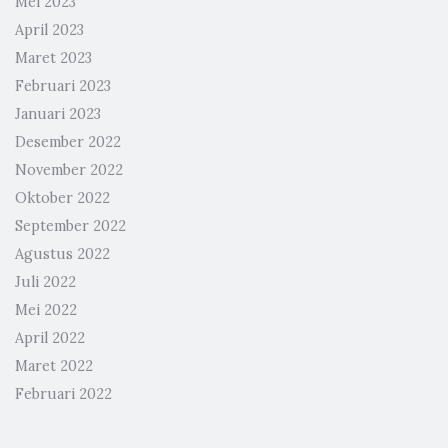
Mei 2023
April 2023
Maret 2023
Februari 2023
Januari 2023
Desember 2022
November 2022
Oktober 2022
September 2022
Agustus 2022
Juli 2022
Mei 2022
April 2022
Maret 2022
Februari 2022