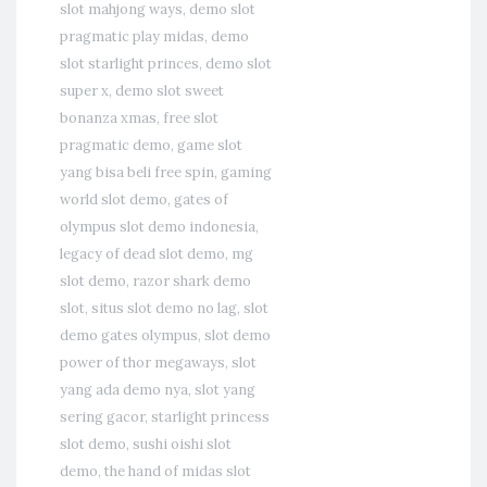
slot mahjong ways
,
demo slot
pragmatic play midas
,
demo
slot starlight princes
,
demo slot
super x
,
demo slot sweet
bonanza xmas
,
free slot
pragmatic demo
,
game slot
yang bisa beli free spin
,
gaming
world slot demo
,
gates of
olympus slot demo indonesia
,
legacy of dead slot demo
,
mg
slot demo
,
razor shark demo
slot
,
situs slot demo no lag
,
slot
demo gates olympus
,
slot demo
power of thor megaways
,
slot
yang ada demo nya
,
slot yang
sering gacor
,
starlight princess
slot demo
,
sushi oishi slot
demo
,
the hand of midas slot