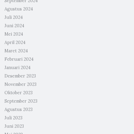
September 2024
Agustus 2024
Juli 2024
Juni 2024
Mei 2024
April 2024
Maret 2024
Februari 2024
Januari 2024
Desember 2023
November 2023
Oktober 2023
September 2023
Agustus 2023
Juli 2023
Juni 2023