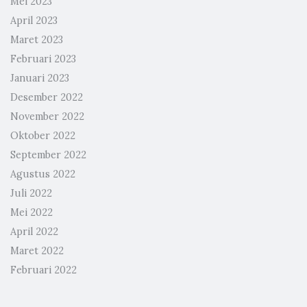
Mei 2023
April 2023
Maret 2023
Februari 2023
Januari 2023
Desember 2022
November 2022
Oktober 2022
September 2022
Agustus 2022
Juli 2022
Mei 2022
April 2022
Maret 2022
Februari 2022