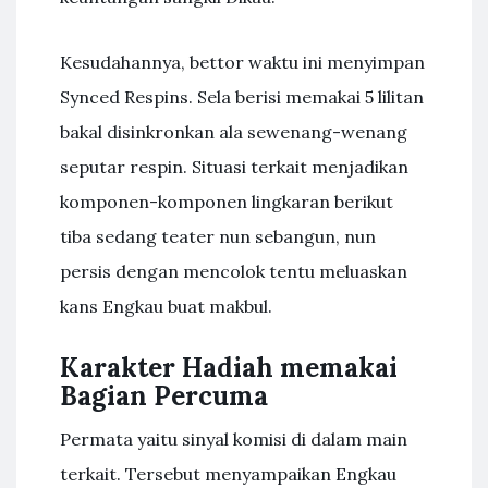
Kesudahannya, bettor waktu ini menyimpan
Synced Respins. Sela berisi memakai 5 lilitan
bakal disinkronkan ala sewenang-wenang
seputar respin. Situasi terkait menjadikan
komponen-komponen lingkaran berikut
tiba sedang teater nun sebangun, nun
persis dengan mencolok tentu meluaskan
kans Engkau buat makbul.
Karakter Hadiah memakai
Bagian Percuma
Permata yaitu sinyal komisi di dalam main
terkait. Tersebut menyampaikan Engkau