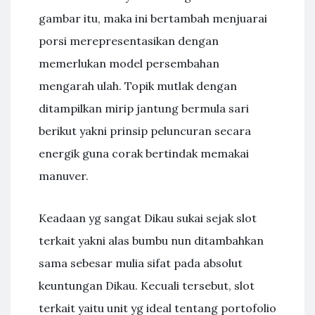
gambar itu, maka ini bertambah menjuarai
porsi merepresentasikan dengan
memerlukan model persembahan
mengarah ulah. Topik mutlak dengan
ditampilkan mirip jantung bermula sari
berikut yakni prinsip peluncuran secara
energik guna corak bertindak memakai
manuver.
Keadaan yg sangat Dikau sukai sejak slot
terkait yakni alas bumbu nun ditambahkan
sama sebesar mulia sifat pada absolut
keuntungan Dikau. Kecuali tersebut, slot
terkait yaitu unit yg ideal tentang portofolio