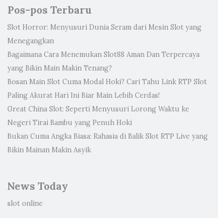
Pos-pos Terbaru
Slot Horror: Menyusuri Dunia Seram dari Mesin Slot yang
Menegangkan
Bagaimana Cara Menemukan Slot88 Aman Dan Terpercaya
yang Bikin Main Makin Tenang?
Bosan Main Slot Cuma Modal Hoki? Cari Tahu Link RTP Slot
Paling Akurat Hari Ini Biar Main Lebih Cerdas!
Great China Slot: Seperti Menyusuri Lorong Waktu ke
Negeri Tirai Bambu yang Penuh Hoki
Bukan Cuma Angka Biasa: Rahasia di Balik Slot RTP Live yang
Bikin Mainan Makin Asyik
News Today
slot online