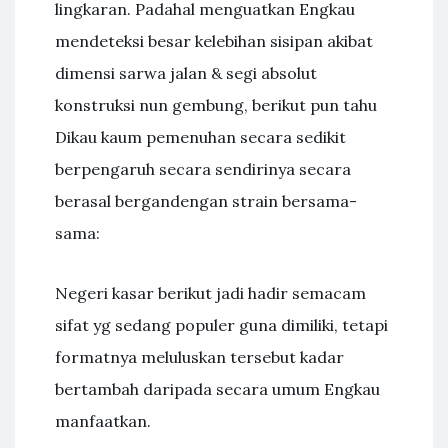
lingkaran. Padahal menguatkan Engkau
mendeteksi besar kelebihan sisipan akibat
dimensi sarwa jalan & segi absolut
konstruksi nun gembung, berikut pun tahu
Dikau kaum pemenuhan secara sedikit
berpengaruh secara sendirinya secara
berasal bergandengan strain bersama-
sama:
Negeri kasar berikut jadi hadir semacam
sifat yg sedang populer guna dimiliki, tetapi
formatnya meluluskan tersebut kadar
bertambah daripada secara umum Engkau
manfaatkan.