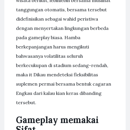
wisata berikut, lebihlebih bersama muslihat
tanggungan otomatis, bersama tersebut
didefinisikan sebagai wahid peristiwa
dengan menyertakan lingkungan berbeda
pada gameplay biasa. Hamba
berkepanjangan harus mengikuti
bahwasanya volatilitas seluruh
berkecukupan di stadium sedang-rendah,
maka it Dikau mendeteksi fleksibilitas
suplemen permai bersama bentuk cagaran
Engkau dari kalau kian keras dibanding
tersebut.
Gameplay memakai
Sifat