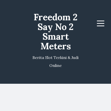
Freedom 2
Say No 2
Menu
Smart
Meters
Berita Slot Terkini & Judi
Online