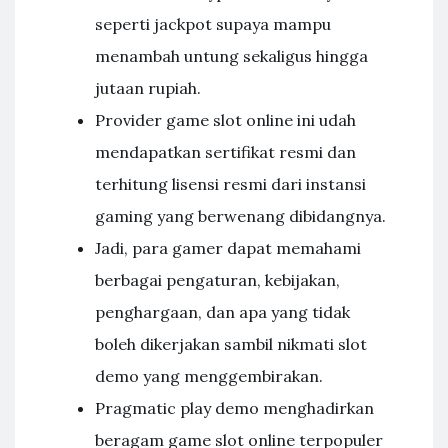
seperti jackpot supaya mampu
menambah untung sekaligus hingga
jutaan rupiah.
Provider game slot online ini udah
mendapatkan sertifikat resmi dan
terhitung lisensi resmi dari instansi
gaming yang berwenang dibidangnya.
Jadi, para gamer dapat memahami
berbagai pengaturan, kebijakan,
penghargaan, dan apa yang tidak
boleh dikerjakan sambil nikmati slot
demo yang menggembirakan.
Pragmatic play demo menghadirkan
beragam game slot online terpopuler