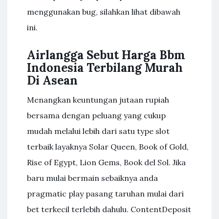
menggunakan bug, silahkan lihat dibawah
ini.
Airlangga Sebut Harga Bbm
Indonesia Terbilang Murah
Di Asean
Menangkan keuntungan jutaan rupiah
bersama dengan peluang yang cukup
mudah melalui lebih dari satu type slot
terbaik layaknya Solar Queen, Book of Gold,
Rise of Egypt, Lion Gems, Book del Sol. Jika
baru mulai bermain sebaiknya anda
pragmatic play pasang taruhan mulai dari
bet terkecil terlebih dahulu. ContentDeposit