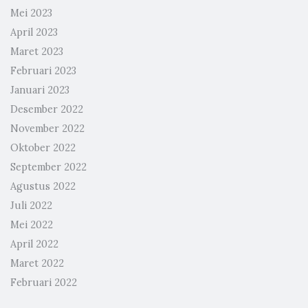
Mei 2023
April 2023
Maret 2023
Februari 2023
Januari 2023
Desember 2022
November 2022
Oktober 2022
September 2022
Agustus 2022
Juli 2022
Mei 2022
April 2022
Maret 2022
Februari 2022