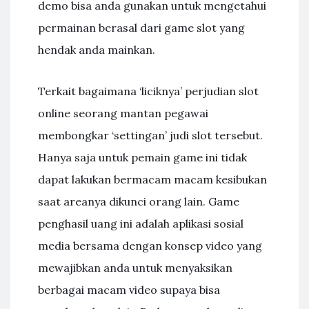
demo bisa anda gunakan untuk mengetahui
permainan berasal dari game slot yang
hendak anda mainkan.
Terkait bagaimana ‘liciknya’ perjudian slot
online seorang mantan pegawai
membongkar ‘settingan’ judi slot tersebut.
Hanya saja untuk pemain game ini tidak
dapat lakukan bermacam macam kesibukan
saat areanya dikunci orang lain. Game
penghasil uang ini adalah aplikasi sosial
media bersama dengan konsep video yang
mewajibkan anda untuk menyaksikan
berbagai macam video supaya bisa