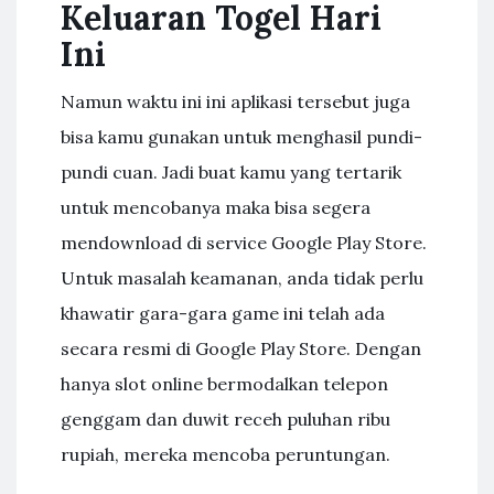
Keluaran Togel Hari
Ini
Namun waktu ini ini aplikasi tersebut juga
bisa kamu gunakan untuk menghasil pundi-
pundi cuan. Jadi buat kamu yang tertarik
untuk mencobanya maka bisa segera
mendownload di service Google Play Store.
Untuk masalah keamanan, anda tidak perlu
khawatir gara-gara game ini telah ada
secara resmi di Google Play Store. Dengan
hanya slot online bermodalkan telepon
genggam dan duwit receh puluhan ribu
rupiah, mereka mencoba peruntungan.