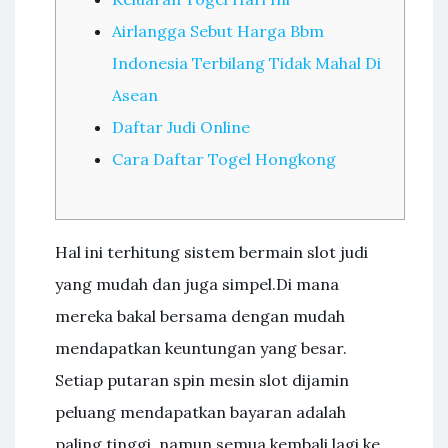
Airlangga Sebut Harga Bbm
Indonesia Terbilang Tidak Mahal Di
Asean
Daftar Judi Online
Cara Daftar Togel Hongkong
Hal ini terhitung sistem bermain slot judi
yang mudah dan juga simpel.Di mana
mereka bakal bersama dengan mudah
mendapatkan keuntungan yang besar.
Setiap putaran spin mesin slot dijamin
peluang mendapatkan bayaran adalah
paling tinggi, namun semua kembali lagi ke