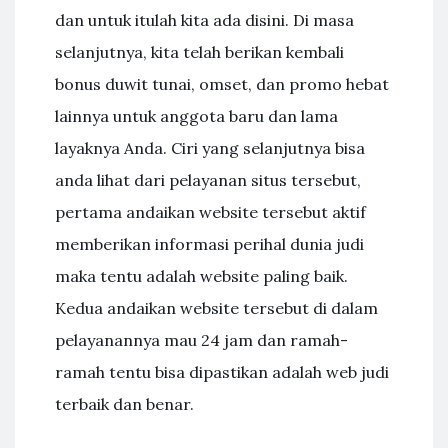
dan untuk itulah kita ada disini. Di masa
selanjutnya, kita telah berikan kembali
bonus duwit tunai, omset, dan promo hebat
lainnya untuk anggota baru dan lama
layaknya Anda. Ciri yang selanjutnya bisa
anda lihat dari pelayanan situs tersebut,
pertama andaikan website tersebut aktif
memberikan informasi perihal dunia judi
maka tentu adalah website paling baik.
Kedua andaikan website tersebut di dalam
pelayanannya mau 24 jam dan ramah-
ramah tentu bisa dipastikan adalah web judi
terbaik dan benar.