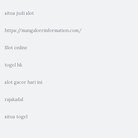
situs judi slot
https://mangaloreinformation.com/
Slot online
togel hk
slot gacor hari ini
rajakadal
situs togel