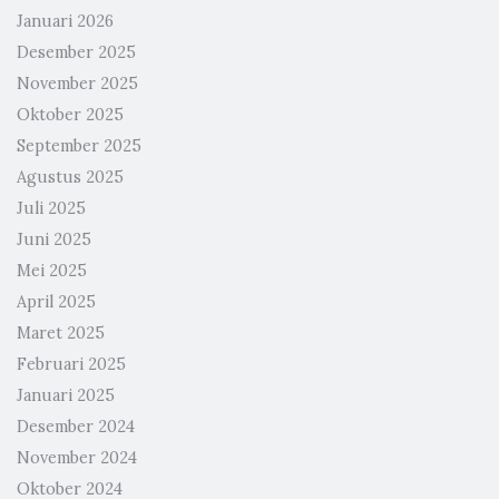
Januari 2026
Desember 2025
November 2025
Oktober 2025
September 2025
Agustus 2025
Juli 2025
Juni 2025
Mei 2025
April 2025
Maret 2025
Februari 2025
Januari 2025
Desember 2024
November 2024
Oktober 2024