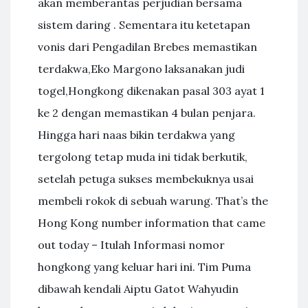
akan memberantas perjudian bersama
sistem daring . Sementara itu ketetapan
vonis dari Pengadilan Brebes memastikan
terdakwa,Eko Margono laksanakan judi
togel,Hongkong dikenakan pasal 303 ayat 1
ke 2 dengan memastikan 4 bulan penjara.
Hingga hari naas bikin terdakwa yang
tergolong tetap muda ini tidak berkutik,
setelah petuga sukses membekuknya usai
membeli rokok di sebuah warung. That’s the
Hong Kong number information that came
out today – Itulah Informasi nomor
hongkong yang keluar hari ini. Tim Puma
dibawah kendali Aiptu Gatot Wahyudin