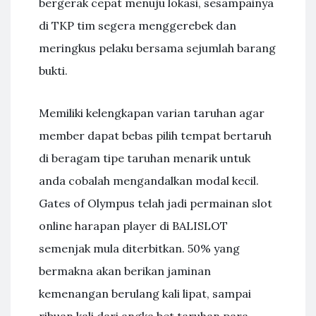
bergerak cepat menuju lokasi, sesampainya
di TKP tim segera menggerebek dan
meringkus pelaku bersama sejumlah barang
bukti.
Memiliki kelengkapan varian taruhan agar
member dapat bebas pilih tempat bertaruh
di beragam tipe taruhan menarik untuk
anda cobalah mengandalkan modal kecil.
Gates of Olympus telah jadi permainan slot
online harapan player di BALISLOT
semenjak mula diterbitkan. 50% yang
bermakna akan berikan jaminan
kemenangan berulang kali lipat, sampai
ribuan kali dari angka bet taruhan para