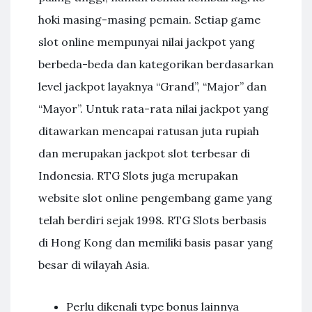
hoki masing-masing pemain. Setiap game
slot online mempunyai nilai jackpot yang
berbeda-beda dan kategorikan berdasarkan
level jackpot layaknya “Grand”, “Major” dan
“Mayor”. Untuk rata-rata nilai jackpot yang
ditawarkan mencapai ratusan juta rupiah
dan merupakan jackpot slot terbesar di
Indonesia. RTG Slots juga merupakan
website slot online pengembang game yang
telah berdiri sejak 1998. RTG Slots berbasis
di Hong Kong dan memiliki basis pasar yang
besar di wilayah Asia.
Perlu dikenali type bonus lainnya