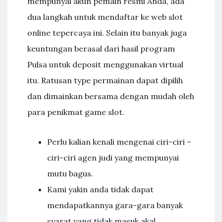
mempunyai akun pemain resmi Anda, ada
dua langkah untuk mendaftar ke web slot
online tepercaya ini. Selain itu banyak juga
keuntungan berasal dari hasil program
Pulsa untuk deposit menggunakan virtual
itu. Ratusan type permainan dapat dipilih
dan dimainkan bersama dengan mudah oleh
para penikmat game slot.
Perlu kalian kenali mengenai ciri-ciri –
ciri-ciri agen judi yang mempunyai
mutu bagus.
Kami yakin anda tidak dapat
mendapatkannya gara-gara banyak
syarat yang tidak masuk akal.