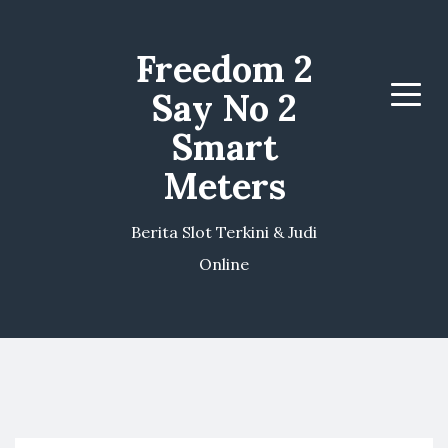
Freedom 2
Say No 2
Menu
Smart
Meters
Berita Slot Terkini & Judi
Online