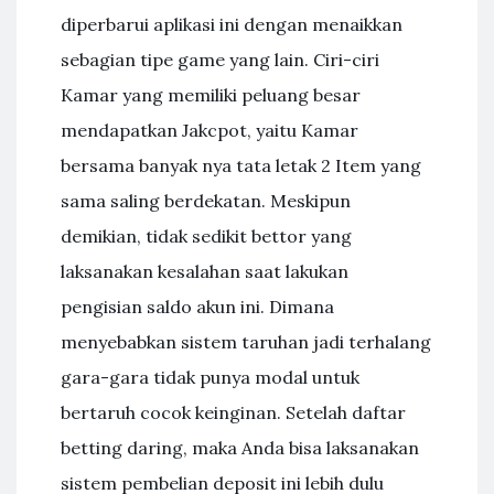
diperbarui aplikasi ini dengan menaikkan
sebagian tipe game yang lain. Ciri-ciri
Kamar yang memiliki peluang besar
mendapatkan Jakcpot, yaitu Kamar
bersama banyak nya tata letak 2 Item yang
sama saling berdekatan. Meskipun
demikian, tidak sedikit bettor yang
laksanakan kesalahan saat lakukan
pengisian saldo akun ini. Dimana
menyebabkan sistem taruhan jadi terhalang
gara-gara tidak punya modal untuk
bertaruh cocok keinginan. Setelah daftar
betting daring, maka Anda bisa laksanakan
sistem pembelian deposit ini lebih dulu