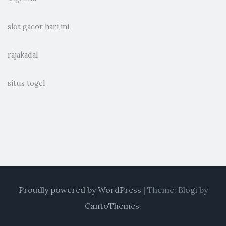
slot gacor hari ini
rajakadal
situs togel
Proudly powered by WordPress
|
Theme: Blogi by
CantoThemes
.