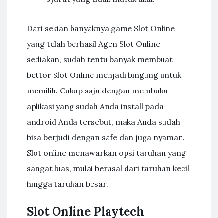
Dari sekian banyaknya game Slot Online
yang telah berhasil Agen Slot Online
sediakan, sudah tentu banyak membuat
bettor Slot Online menjadi bingung untuk
memilih. Cukup saja dengan membuka
aplikasi yang sudah Anda install pada
android Anda tersebut, maka Anda sudah
bisa berjudi dengan safe dan juga nyaman.
Slot online menawarkan opsi taruhan yang
sangat luas, mulai berasal dari taruhan kecil
hingga taruhan besar.
Slot Online Playtech