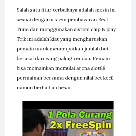
Salah satu fitur terbaiknya adalah mesin ini
sesuai dengan sistem pembayaran Real
Time dan menggunakan sistem chip & play.
Trik ini adalah kiat yang mengharuskan
pemain untuk menempatkan jumlah bet
berasal dari yang paling rendah. Pemain
bisa memainkan memulai arena slot88
permainan bersama dengan nilai bet kecil
namun berhadiah besar.