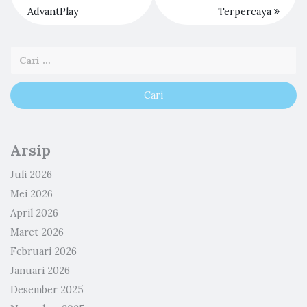
AdvantPlay
Terpercaya
Arsip
Juli 2026
Mei 2026
April 2026
Maret 2026
Februari 2026
Januari 2026
Desember 2025