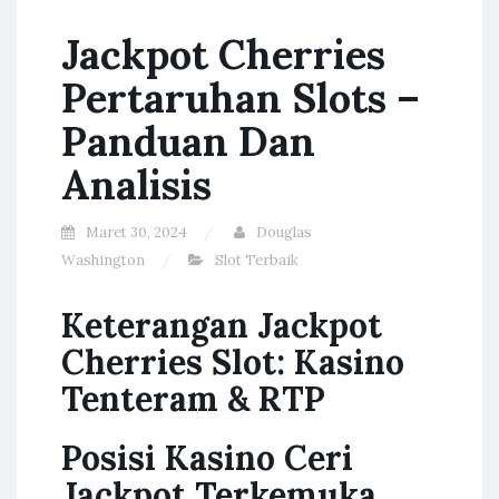
Jackpot Cherries
Pertaruhan Slots –
Panduan Dan
Analisis
Maret 30, 2024
Douglas
Washington
Slot Terbaik
Keterangan Jackpot
Cherries Slot: Kasino
Tenteram & RTP
Posisi Kasino Ceri
Jackpot Terkemuka