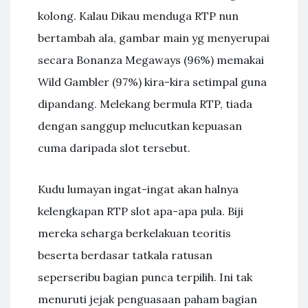
kolong. Kalau Dikau menduga RTP nun
bertambah ala, gambar main yg menyerupai
secara Bonanza Megaways (96%) memakai
Wild Gambler (97%) kira-kira setimpal guna
dipandang. Melekang bermula RTP, tiada
dengan sanggup melucutkan kepuasan
cuma daripada slot tersebut.
Kudu lumayan ingat-ingat akan halnya
kelengkapan RTP slot apa-apa pula. Biji
mereka seharga berkelakuan teoritis
beserta berdasar tatkala ratusan
seperseribu bagian punca terpilih. Ini tak
menuruti jejak penguasaan paham bagian