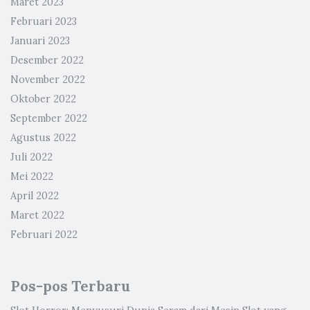
Maret 2023
Februari 2023
Januari 2023
Desember 2022
November 2022
Oktober 2022
September 2022
Agustus 2022
Juli 2022
Mei 2022
April 2022
Maret 2022
Februari 2022
Pos-pos Terbaru