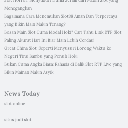
Slot Horror: Menyusuri Dunia Seram dari Mesin Slot yang
Menegangkan
Bagaimana Cara Menemukan Slot88 Aman Dan Terpercaya
yang Bikin Main Makin Tenang?
Bosan Main Slot Cuma Modal Hoki? Cari Tahu Link RTP Slot
Paling Akurat Hari Ini Biar Main Lebih Cerdas!
Great China Slot: Seperti Menyusuri Lorong Waktu ke
Negeri Tirai Bambu yang Penuh Hoki
Bukan Cuma Angka Biasa: Rahasia di Balik Slot RTP Live yang
Bikin Mainan Makin Asyik
News Today
slot online
situs judi slot