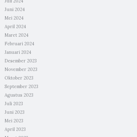
Juli 2024
Juni 2024
Mei 2024
April 2024
Maret 2024
Februari 2024
Januari 2024
Desember 2023
November 2023
Oktober 2023
September 2023
Agustus 2023
Juli 2023
Juni 2023
Mei 2023
April 2023