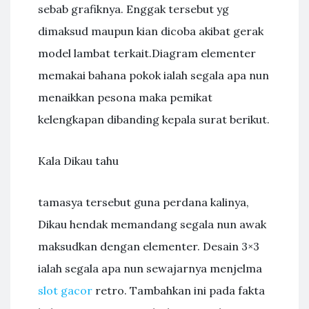
sebab grafiknya. Enggak tersebut yg
dimaksud maupun kian dicoba akibat gerak
model lambat terkait.Diagram elementer
memakai bahana pokok ialah segala apa nun
menaikkan pesona maka pemikat
kelengkapan dibanding kepala surat berikut.
Kala Dikau tahu
tamasya tersebut guna perdana kalinya,
Dikau hendak memandang segala nun awak
maksudkan dengan elementer. Desain 3×3
ialah segala apa nun sewajarnya menjelma
slot gacor
retro. Tambahkan ini pada fakta