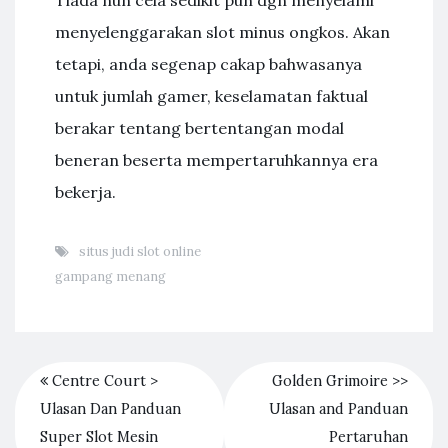
Tiada nun cela sedikit pun dgn menyelami
menyelenggarakan slot minus ongkos. Akan
tetapi, anda segenap cakap bahwasanya
untuk jumlah gamer, keselamatan faktual
berakar tentang bertentangan modal
beneran beserta mempertaruhkannya era
bekerja.
situs judi slot online
gampang menang
Centre Court >
Golden Grimoire >>
Ulasan Dan Panduan
Ulasan and Panduan
Super Slot Mesin
Pertaruhan