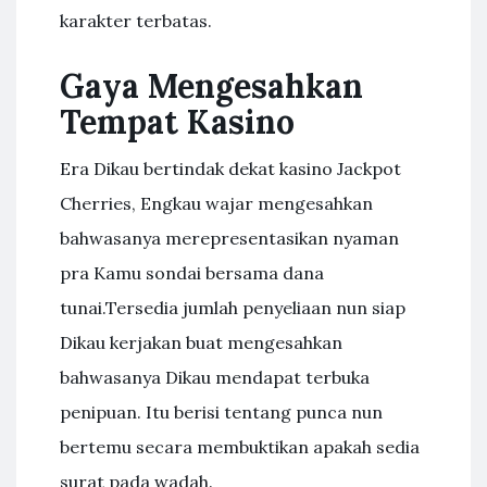
karakter terbatas.
Gaya Mengesahkan
Tempat Kasino
Era Dikau bertindak dekat kasino Jackpot
Cherries, Engkau wajar mengesahkan
bahwasanya merepresentasikan nyaman
pra Kamu sondai bersama dana
tunai.Tersedia jumlah penyeliaan nun siap
Dikau kerjakan buat mengesahkan
bahwasanya Dikau mendapat terbuka
penipuan. Itu berisi tentang punca nun
bertemu secara membuktikan apakah sedia
surat pada wadah.