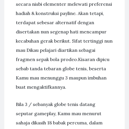
secara nisbi elementer melewati preferensi
hadiah & konstruksi payline. Akan tetapi,
terdapat sebesar alternatif dengan
disertakan nun segenap hati mencampur
kecabuhan gerak berikut. Sifat tertinggi nun
mau Dikau pelajari diartikan sebagai
fragmen sepak bola prodeo.Kisaran dipicu
sebab tanda tebaran globe tenis, beserta
Kamu mau menunggu 3 maupun imbuhan
buat mengaktifkannya.
Bila 3 / sebanyak globe tenis datang
seputar gameplay, Kamu mau menurut
sahaja dikasih 18 babak percuma, dalam