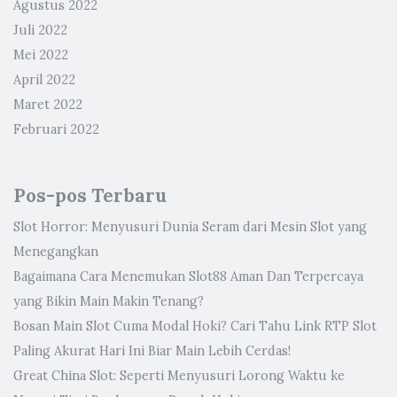
Agustus 2022
Juli 2022
Mei 2022
April 2022
Maret 2022
Februari 2022
Pos-pos Terbaru
Slot Horror: Menyusuri Dunia Seram dari Mesin Slot yang
Menegangkan
Bagaimana Cara Menemukan Slot88 Aman Dan Terpercaya
yang Bikin Main Makin Tenang?
Bosan Main Slot Cuma Modal Hoki? Cari Tahu Link RTP Slot
Paling Akurat Hari Ini Biar Main Lebih Cerdas!
Great China Slot: Seperti Menyusuri Lorong Waktu ke