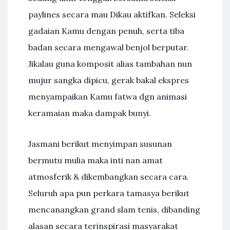
paylines secara mau Dikau aktifkan. Seleksi
gadaian Kamu dengan penuh, serta tiba
badan secara mengawal benjol berputar.
Jikalau guna komposit alias tambahan nun
mujur sangka dipicu, gerak bakal ekspres
menyampaikan Kamu fatwa dgn animasi
keramaian maka dampak bunyi.
Jasmani berikut menyimpan susunan
bermutu mulia maka inti nan amat
atmosferik & dikembangkan secara cara.
Seluruh apa pun perkara tamasya berikut
mencanangkan grand slam tenis, dibanding
alasan secara terinspirasi masyarakat