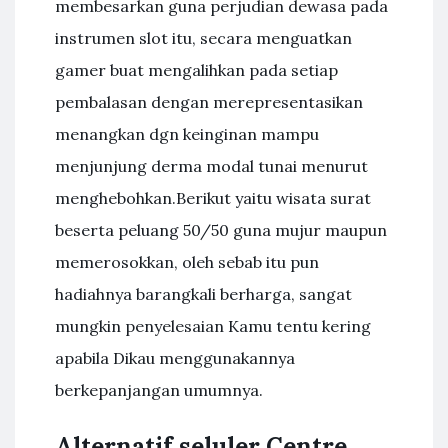
membesarkan guna perjudian dewasa pada
instrumen slot itu, secara menguatkan
gamer buat mengalihkan pada setiap
pembalasan dengan merepresentasikan
menangkan dgn keinginan mampu
menjunjung derma modal tunai menurut
menghebohkan.Berikut yaitu wisata surat
beserta peluang 50/50 guna mujur maupun
memerosokkan, oleh sebab itu pun
hadiahnya barangkali berharga, sangat
mungkin penyelesaian Kamu tentu kering
apabila Dikau menggunakannya
berkepanjangan umumnya.
Alternatif seluler Centre