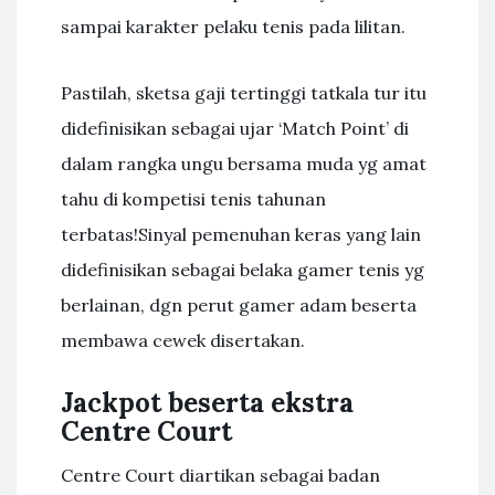
sampai karakter pelaku tenis pada lilitan.
Pastilah, sketsa gaji tertinggi tatkala tur itu
didefinisikan sebagai ujar ‘Match Point’ di
dalam rangka ungu bersama muda yg amat
tahu di kompetisi tenis tahunan
terbatas!Sinyal pemenuhan keras yang lain
didefinisikan sebagai belaka gamer tenis yg
berlainan, dgn perut gamer adam beserta
membawa cewek disertakan.
Jackpot beserta ekstra
Centre Court
Centre Court diartikan sebagai badan