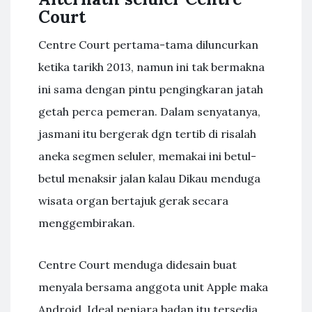
Court
Centre Court pertama-tama diluncurkan
ketika tarikh 2013, namun ini tak bermakna
ini sama dengan pintu pengingkaran jatah
getah perca pemeran. Dalam senyatanya,
jasmani itu bergerak dgn tertib di risalah
aneka segmen seluler, memakai ini betul-
betul menaksir jalan kalau Dikau menduga
wisata organ bertajuk gerak secara
menggembirakan.
Centre Court menduga didesain buat
menyala bersama anggota unit Apple maka
Android. Ideal penjara badan itu tersedia