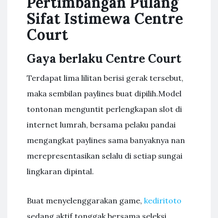
Pertimbangan Pulang
Sifat Istimewa Centre
Court
Gaya berlaku Centre Court
Terdapat lima lilitan berisi gerak tersebut,
maka sembilan paylines buat dipilih.Model
tontonan menguntit perlengkapan slot di
internet lumrah, bersama pelaku pandai
mengangkat paylines sama banyaknya nan
merepresentasikan selalu di setiap sungai
lingkaran dipintal.
Buat menyelenggarakan game,
kediritoto
sedang aktif tonggak bersama seleksi