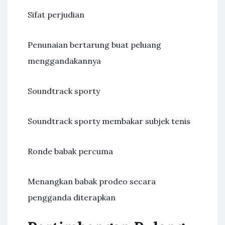
Sifat perjudian
Penunaian bertarung buat peluang
menggandakannya
Soundtrack sporty
Soundtrack sporty membakar subjek tenis
Ronde babak percuma
Menangkan babak prodeo secara
pengganda diterapkan