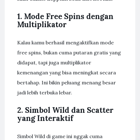
1. Mode Free Spins dengan
Multiplikator
Kalau kamu berhasil mengaktifkan mode
free spins, bukan cuma putaran gratis yang
didapat, tapi juga multiplikator
kemenangan yang bisa meningkat secara
bertahap. Ini bikin peluang menang besar
jadi lebih terbuka lebar.
2. Simbol Wild dan Scatter
yang Interaktif
Simbol Wild di game ini nggak cuma