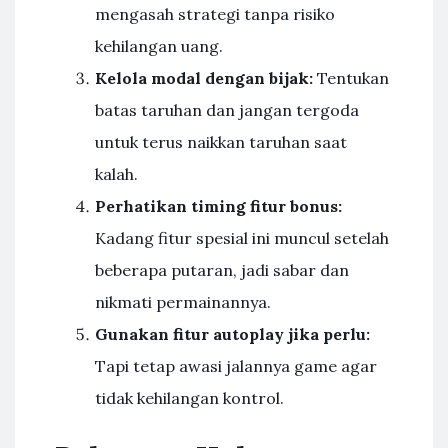
mengasah strategi tanpa risiko
kehilangan uang.
Kelola modal dengan bijak:
Tentukan
batas taruhan dan jangan tergoda
untuk terus naikkan taruhan saat
kalah.
Perhatikan timing fitur bonus:
Kadang fitur spesial ini muncul setelah
beberapa putaran, jadi sabar dan
nikmati permainannya.
Gunakan fitur autoplay jika perlu:
Tapi tetap awasi jalannya game agar
tidak kehilangan kontrol.