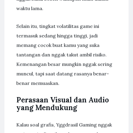
waktu lama.
Selain itu, tingkat volatilitas game ini
termasuk sedang hingga tinggi, jadi
memang cocok buat kamu yang suka
tantangan dan nggak takut ambil risiko.
Kemenangan besar mungkin nggak sering
muncul, tapi saat datang rasanya benar-
benar memuaskan.
Perasaan Visual dan Audio
yang Mendukung
Kalau soal grafis, Yggdrasil Gaming nggak