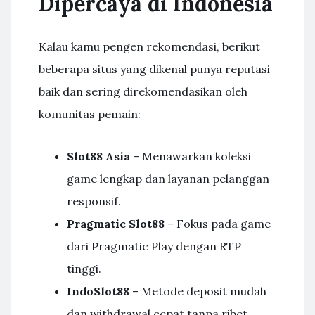
Dipercaya di Indonesia
Kalau kamu pengen rekomendasi, berikut
beberapa situs yang dikenal punya reputasi
baik dan sering direkomendasikan oleh
komunitas pemain:
Slot88 Asia
– Menawarkan koleksi
game lengkap dan layanan pelanggan
responsif.
Pragmatic Slot88
– Fokus pada game
dari Pragmatic Play dengan RTP
tinggi.
IndoSlot88
– Metode deposit mudah
dan withdrawal cepat tanpa ribet.