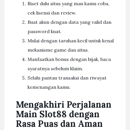
Riset dulu situs yang mau kamu coba,
cek lisensi dan review.
Buat akun dengan data yang valid dan
password kuat.
Mulai dengan taruhan kecil untuk kenal
mekanisme game dan situs.
Manfaatkan bonus dengan bijak, baca
syaratnya sebelum klaim.
Selalu pantau transaksi dan riwayat
kemenangan kamu.
Mengakhiri Perjalanan
Main Slot88 dengan
Rasa Puas dan Aman