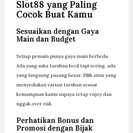
Slot88 yang Paling
Cocok Buat Kamu
Sesuaikan dengan Gaya
Main dan Budget
Setiap pemain punya gaya main berbeda.
Ada yang suka taruhan kecil tapi sering, ada
yang langsung pasang besar. Pilih situs yang
menyediakan variasi taruhan sesuai
kemampuan kamu supaya tetap enjoy dan
nggak over risk.
Perhatikan Bonus dan
Promosi dengan Bijak