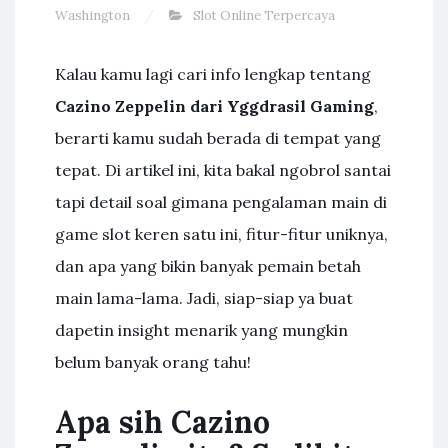
Washington
Slot Online Terpercaya
Kalau kamu lagi cari info lengkap tentang
Cazino Zeppelin dari Yggdrasil Gaming
,
berarti kamu sudah berada di tempat yang
tepat. Di artikel ini, kita bakal ngobrol santai
tapi detail soal gimana pengalaman main di
game slot keren satu ini, fitur-fitur uniknya,
dan apa yang bikin banyak pemain betah
main lama-lama. Jadi, siap-siap ya buat
dapetin insight menarik yang mungkin
belum banyak orang tahu!
Apa sih Cazino