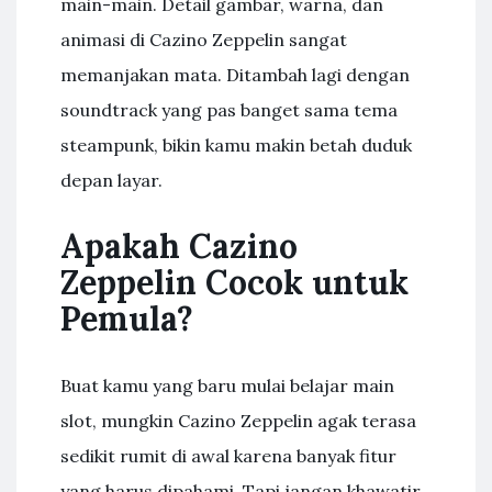
main-main. Detail gambar, warna, dan
animasi di Cazino Zeppelin sangat
memanjakan mata. Ditambah lagi dengan
soundtrack yang pas banget sama tema
steampunk, bikin kamu makin betah duduk
depan layar.
Apakah Cazino
Zeppelin Cocok untuk
Pemula?
Buat kamu yang baru mulai belajar main
slot, mungkin Cazino Zeppelin agak terasa
sedikit rumit di awal karena banyak fitur
yang harus dipahami. Tapi jangan khawatir,