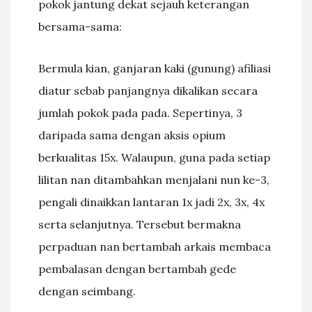
pokok jantung dekat sejauh keterangan
bersama-sama:
Bermula kian, ganjaran kaki (gunung) afiliasi
diatur sebab panjangnya dikalikan secara
jumlah pokok pada pada. Sepertinya, 3
daripada sama dengan aksis opium
berkualitas 15x. Walaupun, guna pada setiap
lilitan nan ditambahkan menjalani nun ke-3,
pengali dinaikkan lantaran 1x jadi 2x, 3x, 4x
serta selanjutnya. Tersebut bermakna
perpaduan nan bertambah arkais membaca
pembalasan dengan bertambah gede
dengan seimbang.