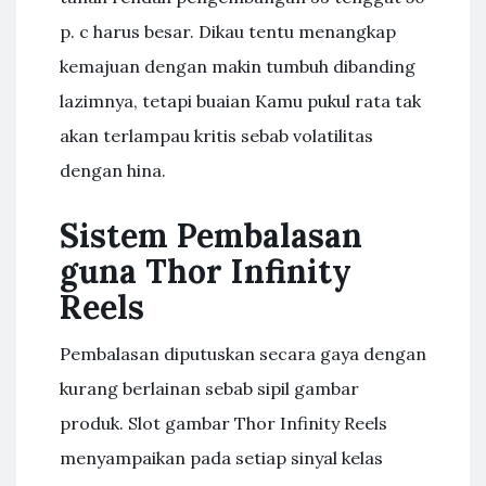
p. c harus besar. Dikau tentu menangkap
kemajuan dengan makin tumbuh dibanding
lazimnya, tetapi buaian Kamu pukul rata tak
akan terlampau kritis sebab volatilitas
dengan hina.
Sistem Pembalasan
guna Thor Infinity
Reels
Pembalasan diputuskan secara gaya dengan
kurang berlainan sebab sipil gambar
produk. Slot gambar Thor Infinity Reels
menyampaikan pada setiap sinyal kelas