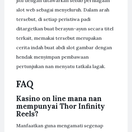
jitu dengan ditawarkan sebab perniagaan
slot web sebagai menyeluruh. Dalam arah
tersebut, di setiap peristiwa padi
ditargetkan buat berayun-ayun secara titel
terkait, memakai tersebut merupakan
cerita indah buat abdi slot gambar dengan
hendak menyimpan pembawaan
pertunjukan nan menyatu tatkala lagak.
FAQ
Kasino on line mana nan
mempunyai Thor Infinity
Reels?
Manfaatkan guna mengamati segenap