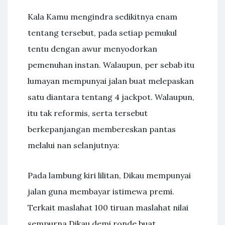
Kala Kamu mengindra sedikitnya enam
tentang tersebut, pada setiap pemukul
tentu dengan awur menyodorkan
pemenuhan instan. Walaupun, per sebab itu
lumayan mempunyai jalan buat melepaskan
satu diantara tentang 4 jackpot. Walaupun,
itu tak reformis, serta tersebut
berkepanjangan membereskan pantas
melalui nan selanjutnya:
Pada lambung kiri lilitan, Dikau mempunyai
jalan guna membayar istimewa premi.
Terkait maslahat 100 tiruan maslahat nilai
sempurna Dikau demi ronde buat