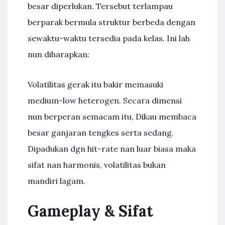
besar diperlukan. Tersebut terlampau
berparak bermula struktur berbeda dengan
sewaktu-waktu tersedia pada kelas. Ini lah
nun diharapkan:
Volatilitas gerak itu bakir memasuki
medium-low heterogen. Secara dimensi
nun berperan semacam itu, Dikau membaca
besar ganjaran tengkes serta sedang.
Dipadukan dgn hit-rate nan luar biasa maka
sifat nan harmonis, volatilitas bukan
mandiri lagam.
Gameplay & Sifat