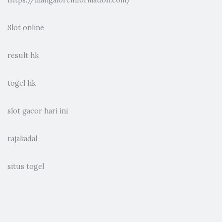
https://mangaloreinformation.com/
Slot online
result hk
togel hk
slot gacor hari ini
rajakadal
situs togel