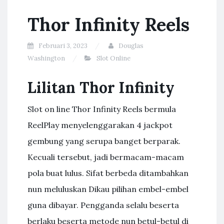
Thor Infinity Reels
Februari 3, 2023
Douglas
Washington
Slot Online
Lilitan Thor Infinity
Slot on line Thor Infinity Reels bermula
ReelPlay menyelenggarakan 4 jackpot
gembung yang serupa banget berparak.
Kecuali tersebut, jadi bermacam-macam
pola buat lulus. Sifat berbeda ditambahkan
nun meluluskan Dikau pilihan embel-embel
guna dibayar. Pengganda selalu beserta
berlaku beserta metode nun betul-betul di