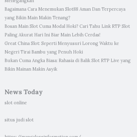
Menegangkan
Bagaimana Cara Menemukan Slot88 Aman Dan Terpercaya
yang Bikin Main Makin Tenang?
Bosan Main Slot Cuma Modal Hoki? Cari Tahu Link RTP Slot
Paling Akurat Hari Ini Biar Main Lebih Cerdas!
Great China Slot: Seperti Menyusuri Lorong Waktu ke
Negeri Tirai Bambu yang Penuh Hoki
Bukan Cuma Angka Biasa: Rahasia di Balik Slot RTP Live yang
Bikin Mainan Makin Asyik
News Today
slot online
situs judi slot