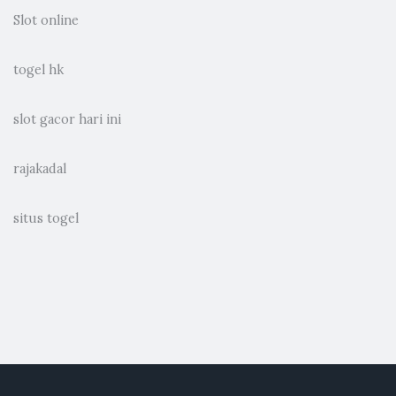
Slot online
togel hk
slot gacor hari ini
rajakadal
situs togel