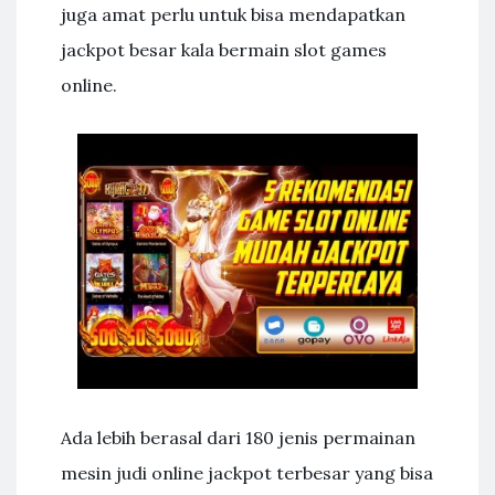
juga amat perlu untuk bisa mendapatkan
jackpot besar kala bermain slot games
online.
Ada lebih berasal dari 180 jenis permainan
mesin judi online jackpot terbesar yang bisa