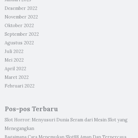
Desember 2022
November 2022
Oktober 2022
September 2022
Agustus 2022
Juli 2022
Mei 2022
April 2022
Maret 2022
Februari 2022
Pos-pos Terbaru
Slot Horror: Menyusuri Dunia Seram dari Mesin Slot yang
Menegangkan
Bagaimana Cara Menemukan Slot88 Aman Dan Terpercaya