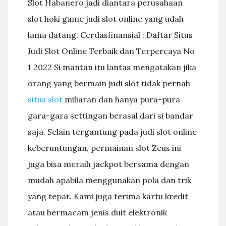
Slot Habanero jadi diantara perusahaan
slot hoki game judi slot online yang udah
lama datang. Cerdasfinansial : Daftar Situs
Judi Slot Online Terbaik dan Terpercaya No
1 2022 Si mantan itu lantas mengatakan jika
orang yang bermain judi slot tidak pernah
situs slot
miliaran dan hanya pura-pura
gara-gara settingan berasal dari si bandar
saja. Selain tergantung pada judi slot online
keberuntungan, permainan slot Zeus ini
juga bisa meraih jackpot bersama dengan
mudah apabila menggunakan pola dan trik
yang tepat. Kami juga terima kartu kredit
atau bermacam jenis duit elektronik