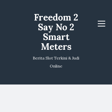
Freedom 2
Say No 2
Menu
Smart
Meters
Berita Slot Terkini & Judi
Online