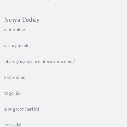
News Today
slot online
situs judi slot
https://mangaloreinformation.com/
Slot online
togel hk
slot gacor hari ini
rajakadal