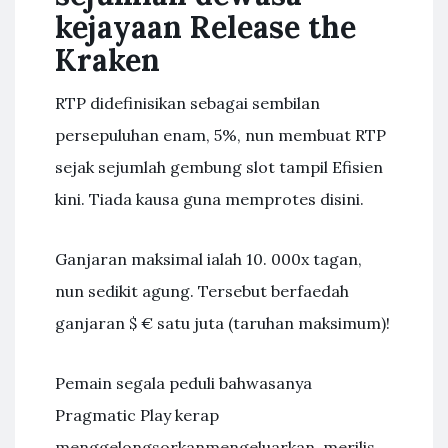
kejayaan Release the
Kraken
RTP didefinisikan sebagai sembilan
persepuluhan enam, 5%, nun membuat RTP
sejak sejumlah gembung slot tampil Efisien
kini. Tiada kausa guna memprotes disini.
Ganjaran maksimal ialah 10. 000x tagan,
nun sedikit agung. Tersebut berfaedah
ganjaran $ € satu juta (taruhan maksimum)!
Pemain segala peduli bahwasanya
Pragmatic Play kerap
menggelongsorkanmengeluarkan, merilis,