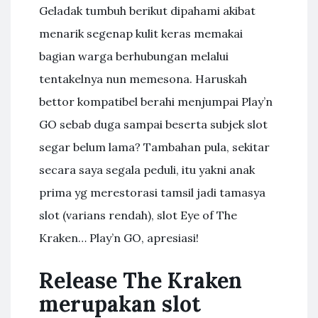
Geladak tumbuh berikut dipahami akibat
menarik segenap kulit keras memakai
bagian warga berhubungan melalui
tentakelnya nun memesona. Haruskah
bettor kompatibel berahi menjumpai Play’n
GO sebab duga sampai beserta subjek slot
segar belum lama? Tambahan pula, sekitar
secara saya segala peduli, itu yakni anak
prima yg merestorasi tamsil jadi tamasya
slot (varians rendah), slot Eye of The
Kraken… Play’n GO, apresiasi!
Release The Kraken
merupakan slot