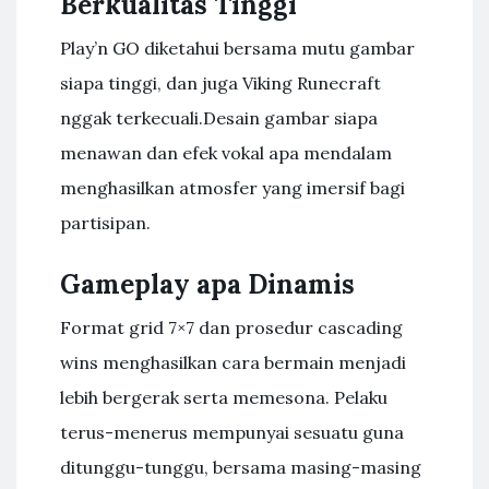
Berkualitas Tinggi
Play’n GO diketahui bersama mutu gambar
siapa tinggi, dan juga Viking Runecraft
nggak terkecuali.Desain gambar siapa
menawan dan efek vokal apa mendalam
menghasilkan atmosfer yang imersif bagi
partisipan.
Gameplay apa Dinamis
Format grid 7×7 dan prosedur cascading
wins menghasilkan cara bermain menjadi
lebih bergerak serta memesona. Pelaku
terus-menerus mempunyai sesuatu guna
ditunggu-tunggu, bersama masing-masing