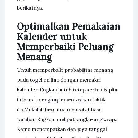
berikutnya.
Optimalkan Pemakaian
Kalender untuk
Memperbaiki Peluang
Menang
Untuk memperbaiki probabilitas menang
pada togel on line dengan memakai
kalender, Engkau butuh tetap serta disiplin
internal mengimplementasikan taktik
itu.Mulailah bersama mencatat hasil
taruhan Engkau, meliputi angka-angka apa
Kamu menempatkan dan juga tanggal