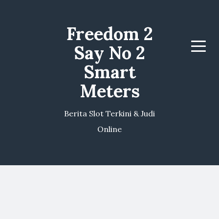
Freedom 2
Say No 2
Menu
Smart
Meters
Berita Slot Terkini & Judi
Online