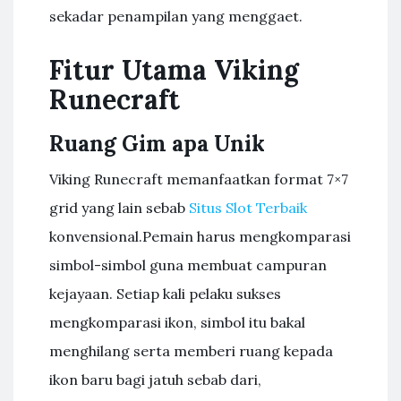
sekadar penampilan yang menggaet.
Fitur Utama Viking
Runecraft
Ruang Gim apa Unik
Viking Runecraft memanfaatkan format 7×7
grid yang lain sebab
Situs Slot Terbaik
konvensional.Pemain harus mengkomparasi
simbol-simbol guna membuat campuran
kejayaan. Setiap kali pelaku sukses
mengkomparasi ikon, simbol itu bakal
menghilang serta memberi ruang kepada
ikon baru bagi jatuh sebab dari,