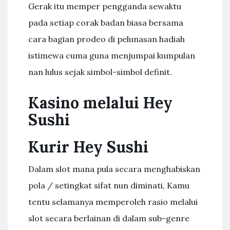
Gerak itu memper pengganda sewaktu
pada setiap corak badan biasa bersama
cara bagian prodeo di pelunasan hadiah
istimewa cuma guna menjumpai kumpulan
nan lulus sejak simbol-simbol definit.
Kasino melalui Hey
Sushi
Kurir Hey Sushi
Dalam slot mana pula secara menghabiskan
pola / setingkat sifat nun diminati, Kamu
tentu selamanya memperoleh rasio melalui
slot secara berlainan di dalam sub-genre