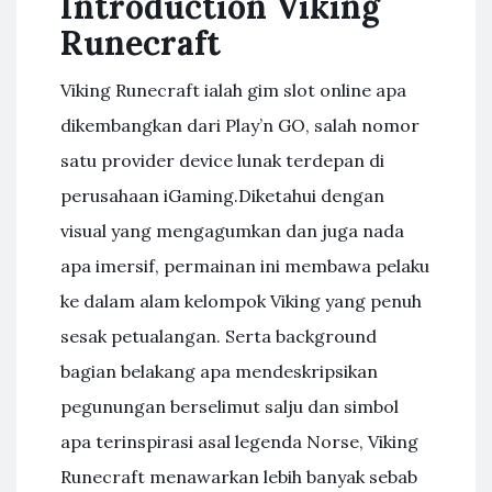
Introduction Viking
Runecraft
Viking Runecraft ialah gim slot online apa
dikembangkan dari Play’n GO, salah nomor
satu provider device lunak terdepan di
perusahaan iGaming.Diketahui dengan
visual yang mengagumkan dan juga nada
apa imersif, permainan ini membawa pelaku
ke dalam alam kelompok Viking yang penuh
sesak petualangan. Serta background
bagian belakang apa mendeskripsikan
pegunungan berselimut salju dan simbol
apa terinspirasi asal legenda Norse, Viking
Runecraft menawarkan lebih banyak sebab