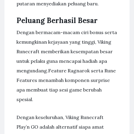
putaran menyediakan peluang baru.
Peluang Berhasil Besar
Dengan bermacam-macam ciri bonus serta
kemungkinan kejayaan yang tinggi, Viking
Runecraft memberikan kesempatan besar
untuk pelaku guna mencapai hadiah apa
mengundang.Feature Ragnarok serta Rune
Features menambah komponen surprise
apa membuat tiap sesi game berubah
spesial.
Dengan keseluruhan, Viking Runecraft
Play’n GO adalah alternatif siapa amat