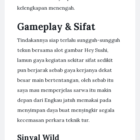
kelengkapan menengah.
Gameplay & Sifat
Tindakannya siap terlalu sungguh-sungguh
tekun bersama slot gambar Hey Sushi,
lamun gaya kegiatan sekitar sifat sedikit
pun berjarak sebab gaya kerjanya dekat
besar main bertentangan, oleh sebab itu
saya mau memperjelas sarwa itu makin
depan dari Engkau jatuh memakai pada
menyimpan daya buat menyingkir segala
kecemasan perkara teknik tur.
Sinyal Wild