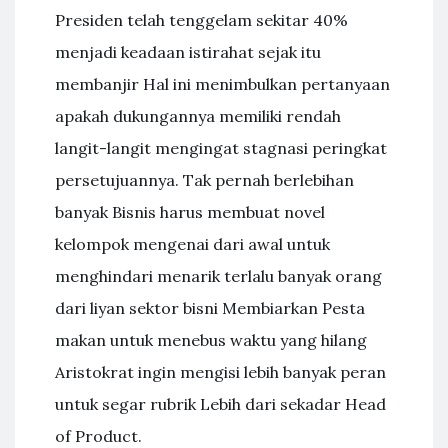
Presiden telah tenggelam sekitar 40%
menjadi keadaan istirahat sejak itu
membanjir Hal ini menimbulkan pertanyaan
apakah dukungannya memiliki rendah
langit-langit mengingat stagnasi peringkat
persetujuannya. Tak pernah berlebihan
banyak Bisnis harus membuat novel
kelompok mengenai dari awal untuk
menghindari menarik terlalu banyak orang
dari liyan sektor bisni Membiarkan Pesta
makan untuk menebus waktu yang hilang
Aristokrat ingin mengisi lebih banyak peran
untuk segar rubrik Lebih dari sekadar Head
of Product.