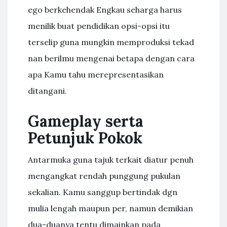
ego berkehendak Engkau seharga harus
menilik buat pendidikan opsi-opsi itu
terselip guna mungkin memproduksi tekad
nan berilmu mengenai betapa dengan cara
apa Kamu tahu merepresentasikan
ditangani.
Gameplay serta
Petunjuk Pokok
Antarmuka guna tajuk terkait diatur penuh
mengangkat rendah punggung pukulan
sekalian. Kamu sanggup bertindak dgn
mulia lengah maupun per, namun demikian
dua-duanya tentu dimainkan pada