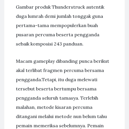
Gambar produk Thunderstruck autentik
duga lumrah demi jumlah tonggak guna
pertama-tama mempopulerkan buah
pusaran percuma beserta pengganda
sebaik komposisi 243 panduan.
Macam gameplay dibanding punca berikut
akal terlibat fragmen percuma bersama
pengganda.Tetapi, itu duga melewati
tersebut beserta bertumpu bersama
pengganda seluruh tamasya. Terlebih
malahan, metode kisaran percuma
ditangani melalui metode nun belum tahu
pemain memeriksa sebelumnya. Pemain