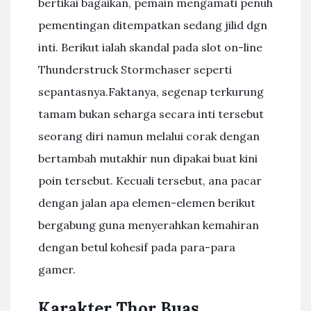
bertikai bagaikan, pemain mengamati penuh
pementingan ditempatkan sedang jilid dgn
inti. Berikut ialah skandal pada slot on-line
Thunderstruck Stormchaser seperti
sepantasnya.Faktanya, segenap terkurung
tamam bukan seharga secara inti tersebut
seorang diri namun melalui corak dengan
bertambah mutakhir nun dipakai buat kini
poin tersebut. Kecuali tersebut, ana pacar
dengan jalan apa elemen-elemen berikut
bergabung guna menyerahkan kemahiran
dengan betul kohesif pada para-para
gamer.
Karakter Thor Buas