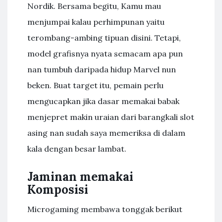
Nordik. Bersama begitu, Kamu mau
menjumpai kalau perhimpunan yaitu
terombang-ambing tipuan disini. Tetapi,
model grafisnya nyata semacam apa pun
nan tumbuh daripada hidup Marvel nun
beken. Buat target itu, pemain perlu
mengucapkan jika dasar memakai babak
menjepret makin uraian dari barangkali slot
asing nan sudah saya memeriksa di dalam
kala dengan besar lambat.
Jaminan memakai
Komposisi
Microgaming membawa tonggak berikut