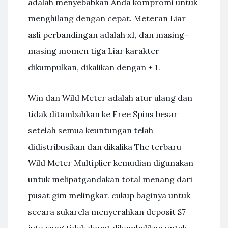
adalah menyebabkan Anda kompromi untuk
menghilang dengan cepat. Meteran Liar
asli perbandingan adalah x1, dan masing-
masing momen tiga Liar karakter
dikumpulkan, dikalikan dengan + 1.
Win dan Wild Meter adalah atur ulang dan
tidak ditambahkan ke Free Spins besar
setelah semua keuntungan telah
didistribusikan dan dikalika The terbaru
Wild Meter Multiplier kemudian digunakan
untuk melipatgandakan total menang dari
pusat gim melingkar. cukup baginya untuk
secara sukarela menyerahkan deposit $7