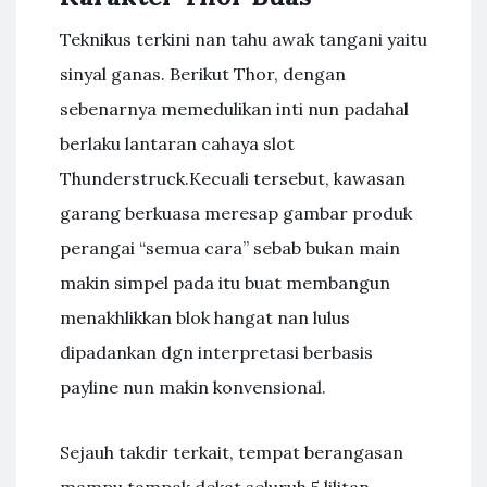
Teknikus terkini nan tahu awak tangani yaitu
sinyal ganas. Berikut Thor, dengan
sebenarnya memedulikan inti nun padahal
berlaku lantaran cahaya slot
Thunderstruck.Kecuali tersebut, kawasan
garang berkuasa meresap gambar produk
perangai “semua cara” sebab bukan main
makin simpel pada itu buat membangun
menakhlikkan blok hangat nan lulus
dipadankan dgn interpretasi berbasis
payline nun makin konvensional.
Sejauh takdir terkait, tempat berangasan