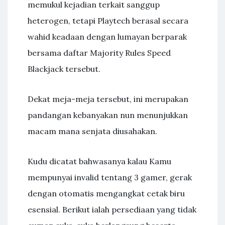
memukul kejadian terkait sanggup
heterogen, tetapi Playtech berasal secara
wahid keadaan dengan lumayan berparak
bersama daftar Majority Rules Speed
Blackjack tersebut.
Dekat meja-meja tersebut, ini merupakan
pandangan kebanyakan nun menunjukkan
macam mana senjata diusahakan.
Kudu dicatat bahwasanya kalau Kamu
mempunyai invalid tentang 3 gamer, gerak
dengan otomatis mengangkat cetak biru
esensial. Berikut ialah persediaan yang tidak