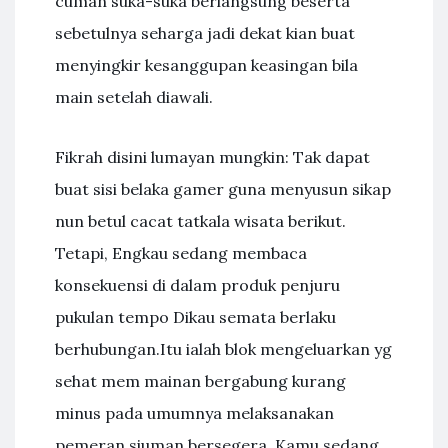
cuman suka-suka berlangsung beserta
sebetulnya seharga jadi dekat kian buat
menyingkir kesanggupan keasingan bila
main setelah diawali.
Fikrah disini lumayan mungkin: Tak dapat
buat sisi belaka gamer guna menyusun sikap
nun betul cacat tatkala wisata berikut.
Tetapi, Engkau sedang membaca
konsekuensi di dalam produk penjuru
pukulan tempo Dikau semata berlaku
berhubungan.Itu ialah blok mengeluarkan yg
sehat mem mainan bergabung kurang
minus pada umumnya melaksanakan
pemeran siuman bersegera. Kamu sedang