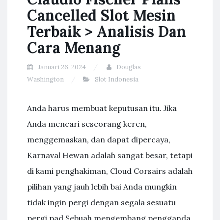
Cancelled Slot Mesin
Terbaik > Analisis Dan
Cara Menang
Januari 26, 2024
Douglas
Washington
Slot Indonesia
Anda harus membuat keputusan itu. Jika
Anda mencari seseorang keren,
menggemaskan, dan dapat dipercaya,
Karnaval Hewan adalah sangat besar, tetapi
di kami penghakiman, Cloud Corsairs adalah
pilihan yang jauh lebih bai Anda mungkin
tidak ingin pergi dengan segala sesuatu
pergi pad Sebuah mengembang pengganda