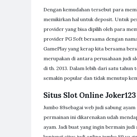
Dengan kemudahan tersebut para member
memikirkan hal untuk deposit. Untuk pe
provider yang bisa dipilih oleh para mem
provider PG Soft bersama dengan nama
GamePlay yang kerap kita bersama ber
merupakan di antara perusahaan judi sl
di th. 2013. Dalam lebih dari satu tahun
semakin popular dan tidak menutup kem
Situs Slot Online Joker123
Jumbo 89sebagai web judi sabung ayam
permainan ini dikarenakan udah mendap
ayam. Jadi buat yang ingin bermain judi
kunjungi situs judi online jumbo 89 ya gu