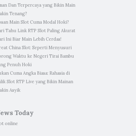
man Dan Terpercaya yang Bikin Main
akin Tenang?
osan Main Slot Cuma Modal Hoki?
ari Tahu Link RTP Slot Paling Akurat
ri Ini Biar Main Lebih Cerdas!
reat China Slot: Seperti Menyusuri
orong Waktu ke Negeri Tirai Bambu
ang Penuh Hoki
ukan Cuma Angka Biasa: Rahasia di
lik Slot RTP Live yang Bikin Mainan
akin Asyik
ews Today
ot online