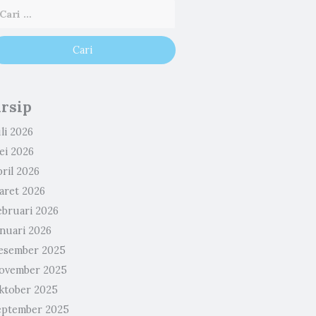
rsip
li 2026
ei 2026
ril 2026
aret 2026
ebruari 2026
anuari 2026
esember 2025
ovember 2025
ktober 2025
eptember 2025