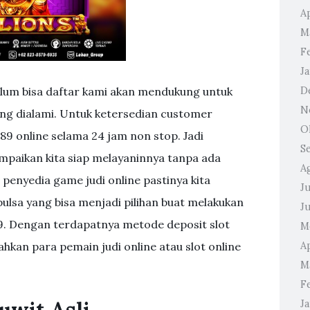
Ap
M
F
J
D
belum bisa daftar kami akan mendukung untuk
N
ng dialami. Untuk ketersedian customer
O
o89 online selama 24 jam non stop. Jadi
S
ampaikan kita siap melayaninnya tanpa ada
A
 penyedia game judi online pastinya kita
Ju
a pulsa yang bisa menjadi pilihan buat melakukan
J
o89. Dengan terdapatnya metode deposit slot
M
Ap
hkan para pemain judi online atau slot online
M
F
J