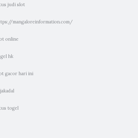
tus judi slot
ttps://mangaloreinformation.com/
ot online
ogel hk
ot gacor hari ini
jakadal
tus togel