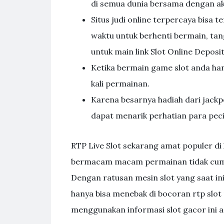
di semua dunia bersama dengan ak
Situs judi online terpercaya bisa 
waktu untuk berhenti bermain, tan
untuk main link Slot Online Deposi
Ketika bermain game slot anda han
kali permainan.
Karena besarnya hadiah dari jackpo
dapat menarik perhatian para pecin
RTP Live Slot sekarang amat populer di
bermacam macam permainan tidak cum
Dengan ratusan mesin slot yang saat ini
hanya bisa menebak di bocoran rtp slot
menggunakan informasi slot gacor ini a