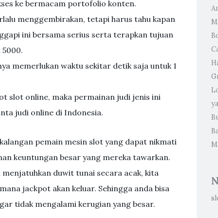
ses ke bermacam portofolio konten.
A
terlalu menggembirakan, tetapi harus tahu kapan
M
ggapi ini bersama serius serta terapkan tujuan
B
C
t 5000.
Ha
ya memerlukan waktu sekitar detik saja untuk 1
G
L
t slot online, maka permainan judi jenis ini
y
ta judi online di Indonesia.
B
Ba
 kalangan pemain mesin slot yang dapat nikmati
M
an keuntungan besar yang mereka tawarkan.
 menjatuhkan duwit tunai secara acak, kita
N
 mana jackpot akan keluar. Sehingga anda bisa
sl
gar tidak mengalami kerugian yang besar.