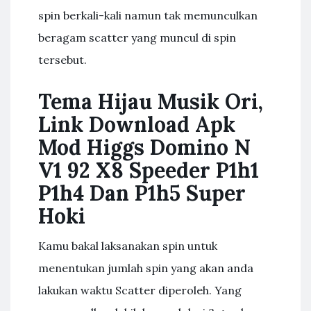
spin berkali-kali namun tak memunculkan
beragam scatter yang muncul di spin
tersebut.
Tema Hijau Musik Ori,
Link Download Apk
Mod Higgs Domino N
V1 92 X8 Speeder P1h1
P1h4 Dan P1h5 Super
Hoki
Kamu bakal laksanakan spin untuk
menentukan jumlah spin yang akan anda
lakukan waktu Scatter diperoleh. Yang