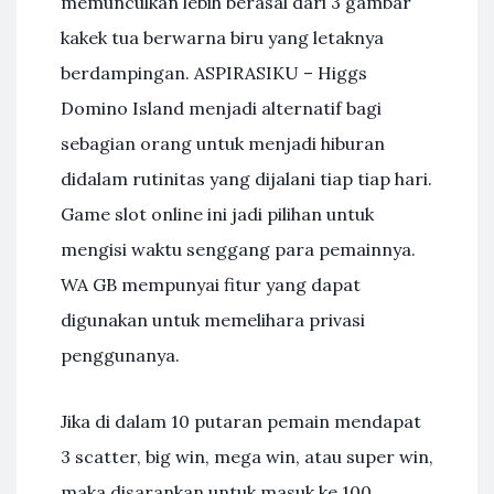
memunculkan lebih berasal dari 3 gambar
kakek tua berwarna biru yang letaknya
berdampingan. ASPIRASIKU – Higgs
Domino Island menjadi alternatif bagi
sebagian orang untuk menjadi hiburan
didalam rutinitas yang dijalani tiap tiap hari.
Game slot online ini jadi pilihan untuk
mengisi waktu senggang para pemainnya.
WA GB mempunyai fitur yang dapat
digunakan untuk memelihara privasi
penggunanya.
Jika di dalam 10 putaran pemain mendapat
3 scatter, big win, mega win, atau super win,
maka disarankan untuk masuk ke 100