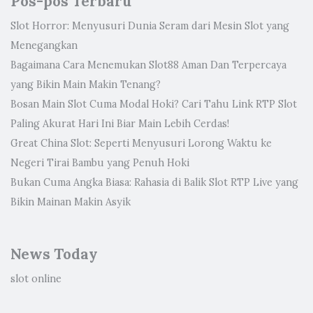
Pos-pos Terbaru
Slot Horror: Menyusuri Dunia Seram dari Mesin Slot yang
Menegangkan
Bagaimana Cara Menemukan Slot88 Aman Dan Terpercaya
yang Bikin Main Makin Tenang?
Bosan Main Slot Cuma Modal Hoki? Cari Tahu Link RTP Slot
Paling Akurat Hari Ini Biar Main Lebih Cerdas!
Great China Slot: Seperti Menyusuri Lorong Waktu ke
Negeri Tirai Bambu yang Penuh Hoki
Bukan Cuma Angka Biasa: Rahasia di Balik Slot RTP Live yang
Bikin Mainan Makin Asyik
News Today
slot online