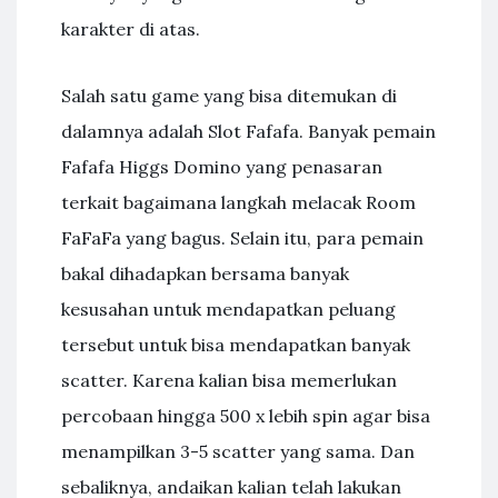
karakter di atas.
Salah satu game yang bisa ditemukan di
dalamnya adalah Slot Fafafa. Banyak pemain
Fafafa Higgs Domino yang penasaran
terkait bagaimana langkah melacak Room
FaFaFa yang bagus. Selain itu, para pemain
bakal dihadapkan bersama banyak
kesusahan untuk mendapatkan peluang
tersebut untuk bisa mendapatkan banyak
scatter. Karena kalian bisa memerlukan
percobaan hingga 500 x lebih spin agar bisa
menampilkan 3-5 scatter yang sama. Dan
sebaliknya, andaikan kalian telah lakukan