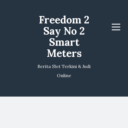
Freedom 2
Say No 2
Menu
Smart
Meters
Berita Slot Terkini & Judi
Online