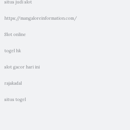
situs judi slot
https://mangaloreinformation.com/
Slot online
togel hk
slot gacor hari ini
rajakadal
situs togel