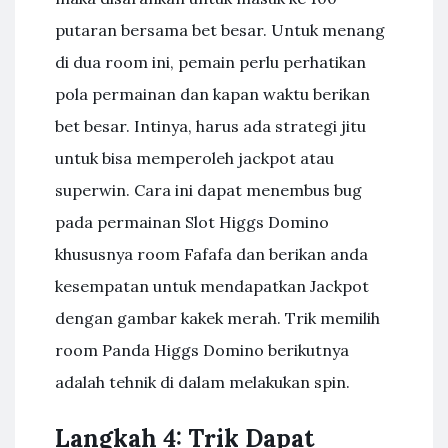
putaran bersama bet besar. Untuk menang
di dua room ini, pemain perlu perhatikan
pola permainan dan kapan waktu berikan
bet besar. Intinya, harus ada strategi jitu
untuk bisa memperoleh jackpot atau
superwin. Cara ini dapat menembus bug
pada permainan Slot Higgs Domino
khususnya room Fafafa dan berikan anda
kesempatan untuk mendapatkan Jackpot
dengan gambar kakek merah. Trik memilih
room Panda Higgs Domino berikutnya
adalah tehnik di dalam melakukan spin.
Langkah 4: Trik Dapat