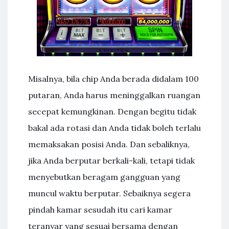
Misalnya, bila chip Anda berada didalam 100
putaran, Anda harus meninggalkan ruangan
secepat kemungkinan. Dengan begitu tidak
bakal ada rotasi dan Anda tidak boleh terlalu
memaksakan posisi Anda. Dan sebaliknya,
jika Anda berputar berkali-kali, tetapi tidak
menyebutkan beragam gangguan yang
muncul waktu berputar. Sebaiknya segera
pindah kamar sesudah itu cari kamar
teranyar yang sesuai bersama dengan