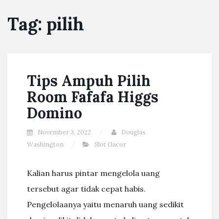
Tag:
pilih
Tips Ampuh Pilih
Room Fafafa Higgs
Domino
November 3, 2022
Douglas
Washington
Slot Gacor
Kalian harus pintar mengelola uang
tersebut agar tidak cepat habis.
Pengelolaanya yaitu menaruh uang sedikit