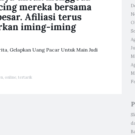
cing mereka bersama
D
sar. Afiliasi terus
N
O
kan iming-iming
S
A
Ju
erita, Gelapkan Uang Pacar Untuk Main Judi
M
Ap
M
en
,
online
,
tertarik
F
P
S
d
B