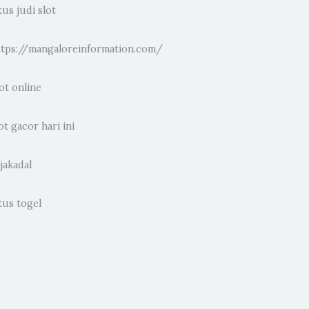
tus judi slot
ttps://mangaloreinformation.com/
ot online
ot gacor hari ini
jakadal
tus togel