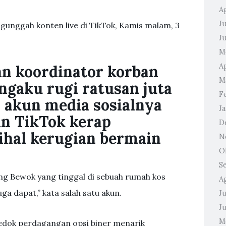
A
Ju
ngunggah konten live di TikTok, Kamis malam, 3
J
M
A
n koordinator korban
M
ngaku rugi ratusan juta
F
 akun media sosialnya
J
n TikTok kerap
D
hal kerugian bermain
N
O
S
ng Bewok yang tinggal di sebuah rumah kos
A
uga dapat,” kata salah satu akun.
Ju
J
M
kedok perdagangan opsi biner menarik