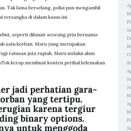
Ap
an. Tak lama berselang, polisi pun mengambil
M
 tersangka di dalam kasus ini.
F
J
ebut, seperti dilansir seorang pria bernama
D
ah satu korban. Maru yang merupakan
N
ugi ratusan juta rupiah. Maru melalui akun
O
ikTok kerap membuat konten perihal kelemahan
S
A
Ju
er jadi perhatian gara-
J
M
orban yang tertipu.
Ap
rugian karena tergiur
M
ing binary options.
F
mnya untuk menggoda
J