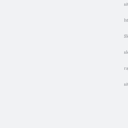
si
h
Sl
sl
ra
si