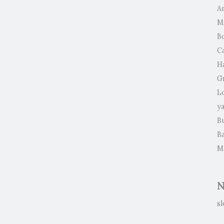
A
M
B
C
Ha
G
L
y
B
Ba
M
N
sl