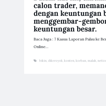
calon trader, meman
dengan keuntungan be
menggembar-gembor
keuntungan besar.
Baca Juga : 7 Kasus Laporan Palsu ke B
Online…
bikin
,
dikeroyok
,
konten
,
korban
,
malah
,
netiz