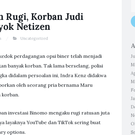
n Rugi, Korban Judi
yok Netizen
n
Uncategorized
A
kedok perdagangan opsi biner telah menjadi
Ju
M
an banyak korban. Tak lama berselang, polisi
Ap
ka didalam persoalan ini, Indra Kenz didakwa
M
aporkan oleh seorang pria bernama Maru
F
 korban.
J
D
an investasi Binomo mengaku rugi ratusan juta
N
nya layaknya YouTube dan TikTok sering buat
O
ry options.
S