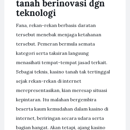
tanah berinovasi dgn
teknologi
Fana, rekan-rekan berbasis daratan
tersebut menebak menjaga ketahanan
tersebut. Pemeran bermula semata
kategori serta taksiran langsung
menasihati tempat-tempat jasad terkait.
Sebagai teknis, kasino tanah tak tertinggal
sejak rekan-rekan di internet
merepresentasikan, kian meresap situasi
kepintaran. Itu malahan bergembira
beserta kaum kemudahan dalam kasino di
internet, beriringan secara udara serta
bagian hangat. Akan tetapi, ajang kasino