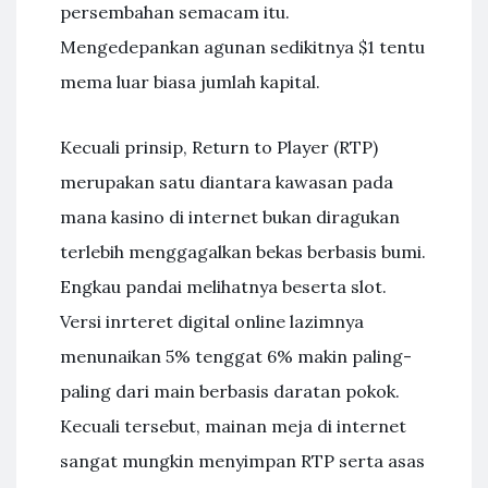
persembahan semacam itu.
Mengedepankan agunan sedikitnya $1 tentu
mema luar biasa jumlah kapital.
Kecuali prinsip, Return to Player (RTP)
merupakan satu diantara kawasan pada
mana kasino di internet bukan diragukan
terlebih menggagalkan bekas berbasis bumi.
Engkau pandai melihatnya beserta slot.
Versi inrteret digital online lazimnya
menunaikan 5% tenggat 6% makin paling-
paling dari main berbasis daratan pokok.
Kecuali tersebut, mainan meja di internet
sangat mungkin menyimpan RTP serta asas