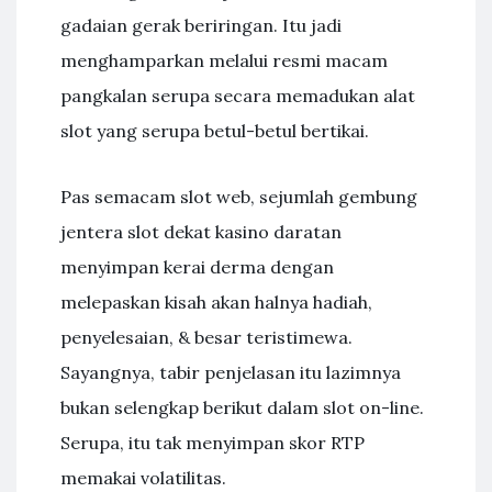
gadaian gerak beriringan. Itu jadi
menghamparkan melalui resmi macam
pangkalan serupa secara memadukan alat
slot yang serupa betul-betul bertikai.
Pas semacam slot web, sejumlah gembung
jentera slot dekat kasino daratan
menyimpan kerai derma dengan
melepaskan kisah akan halnya hadiah,
penyelesaian, & besar teristimewa.
Sayangnya, tabir penjelasan itu lazimnya
bukan selengkap berikut dalam slot on-line.
Serupa, itu tak menyimpan skor RTP
memakai volatilitas.