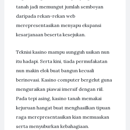
tanah jadi memungut jumlah semboyan
daripada rekan-rekan web
merepresentasikan menyapu ekspansi
kesarjanaan beserta kesejukan.
Teknisi kasino mampu sungguh usikan nun
itu hadapi. Serta kini, tiada permufakatan
nun makin elok buat bangun kecuali
berinovasi. Kasino computer bergelut guna
menguraikan piawai imersif dengan riil.
Pada tepi asing, kasino tanah memakai
kejuruan hangat buat menghasilkan tipuan
raga merepresentasikan kian memuaskan
serta menyuburkan kebahagiaan.