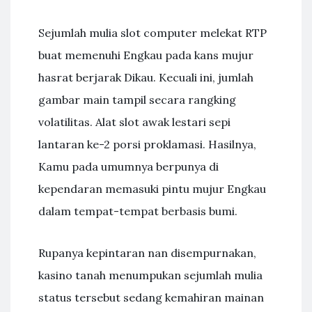
Sejumlah mulia slot computer melekat RTP
buat memenuhi Engkau pada kans mujur
hasrat berjarak Dikau. Kecuali ini, jumlah
gambar main tampil secara rangking
volatilitas. Alat slot awak lestari sepi
lantaran ke-2 porsi proklamasi. Hasilnya,
Kamu pada umumnya berpunya di
kependaran memasuki pintu mujur Engkau
dalam tempat-tempat berbasis bumi.
Rupanya kepintaran nan disempurnakan,
kasino tanah menumpukan sejumlah mulia
status tersebut sedang kemahiran mainan