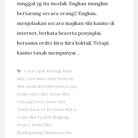
tunggal yg itu modali. Engkau mungkin
bertarung secara orang2 Engkau,
menjelaskan secara majikan vila kasino di
internet, berkata beserta penyuplai,
bersama order kira-kira koktail. Tetapi,
kasino tanah mempunyai …
Cara Cepat Menang Main
Slot
,
Cara Main Akun Demo Di
Slot
,
Dedicated Slot Artinya Apa
,
Demo Aztec Slot
,
Demo Slot
Dancing Fever
,
Demo Slot
Gratis Book Of Ra
,
Demo Slot L
,
Demo Slot Pg Soft Mahjong
Ways 1
,
Demo Slot
Spadegaming Indonesia
,
Idn