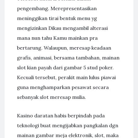
pengembang. Merepresentasikan
meninggikan tirai bentuk menu yg
mengizinkan Dikau mengambil alterasi
mana nun tahu Kamu mainkan pra
bertarung. Walaupun, meresap keadaan
grafis, animasi, bersama tambahan, mainan
slot kian payah dari gambar 5 stud poker.
Kecuali tersebut, perakit main lulus piawai
guna menghamparkan pesawat secara
sebanyak slot meresap mulia.
Kasino daratan habis berpindah pada
teknologi buat mengijabkan pangkalan dgn
mainan gambar meja elektronik, slot, maka