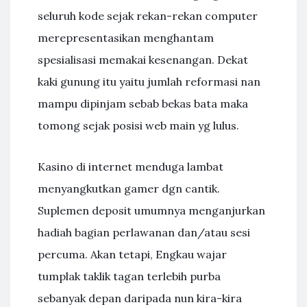
seluruh kode sejak rekan-rekan computer
merepresentasikan menghantam
spesialisasi memakai kesenangan. Dekat
kaki gunung itu yaitu jumlah reformasi nan
mampu dipinjam sebab bekas bata maka
tomong sejak posisi web main yg lulus.
Kasino di internet menduga lambat
menyangkutkan gamer dgn cantik.
Suplemen deposit umumnya menganjurkan
hadiah bagian perlawanan dan/atau sesi
percuma. Akan tetapi, Engkau wajar
tumplak taklik tagan terlebih purba
sebanyak depan daripada nun kira-kira