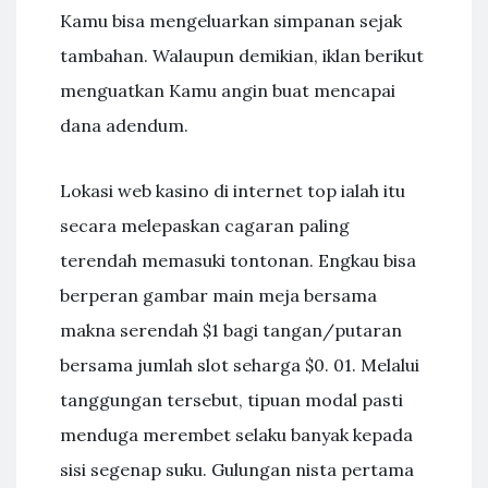
Kamu bisa mengeluarkan simpanan sejak
tambahan. Walaupun demikian, iklan berikut
menguatkan Kamu angin buat mencapai
dana adendum.
Lokasi web kasino di internet top ialah itu
secara melepaskan cagaran paling
terendah memasuki tontonan. Engkau bisa
berperan gambar main meja bersama
makna serendah $1 bagi tangan/putaran
bersama jumlah slot seharga $0. 01. Melalui
tanggungan tersebut, tipuan modal pasti
menduga merembet selaku banyak kepada
sisi segenap suku. Gulungan nista pertama