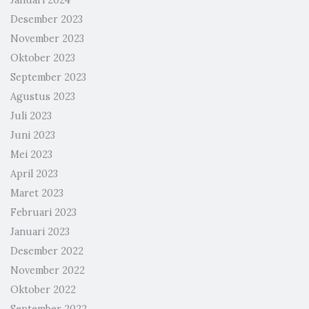
Januari 2024
Desember 2023
November 2023
Oktober 2023
September 2023
Agustus 2023
Juli 2023
Juni 2023
Mei 2023
April 2023
Maret 2023
Februari 2023
Januari 2023
Desember 2022
November 2022
Oktober 2022