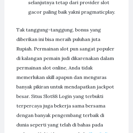
selanjutnya tetap dari provider slot
gacor paling baik yakni pragmaticplay.
Tak tanggung-tanggung, bonus yang
diberikan ini bisa meraih puluhan juta
Rupiah. Permainan slot pun sangat populer
di kalangan pemain judi dikarenakan dalam
permainan slot online, Anda tidak
memerlukan skill apapun dan menguras
banyak pikiran untuk mendapatkan jackpot
besar. Situs Slot88 Login yang terbukti
terpercaya juga bekerja sama bersama
dengan banyak pengembang terbaik di
dunia seperti yang telah di bahas pada