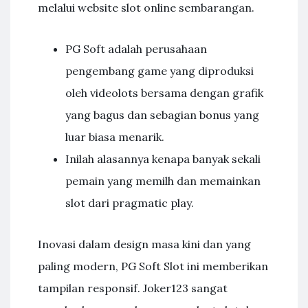
melalui website slot online sembarangan.
PG Soft adalah perusahaan
pengembang game yang diproduksi
oleh videolots bersama dengan grafik
yang bagus dan sebagian bonus yang
luar biasa menarik.
Inilah alasannya kenapa banyak sekali
pemain yang memilh dan memainkan
slot dari pragmatic play.
Inovasi dalam design masa kini dan yang
paling modern, PG Soft Slot ini memberikan
tampilan responsif. Joker123 sangat