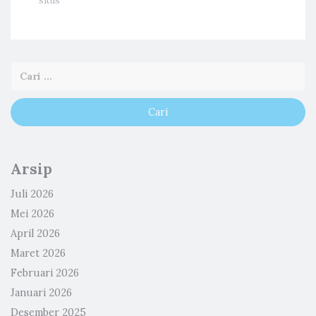
situs
Arsip
Juli 2026
Mei 2026
April 2026
Maret 2026
Februari 2026
Januari 2026
Desember 2025