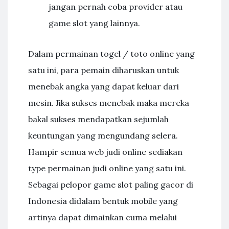
jangan pernah coba provider atau
game slot yang lainnya.
Dalam permainan togel / toto online yang
satu ini, para pemain diharuskan untuk
menebak angka yang dapat keluar dari
mesin. Jika sukses menebak maka mereka
bakal sukses mendapatkan sejumlah
keuntungan yang mengundang selera.
Hampir semua web judi online sediakan
type permainan judi online yang satu ini.
Sebagai pelopor game slot paling gacor di
Indonesia didalam bentuk mobile yang
artinya dapat dimainkan cuma melalui