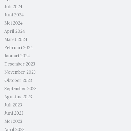
Juli 2024
Juni 2024
Mei 2024
April 2024
Maret 2024
Februari 2024
Januari 2024
Desember 2023
November 2023
Oktober 2023
September 2023
Agustus 2023
Juli 2023
Juni 2023
Mei 2023
April 2023