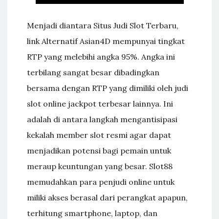
Menjadi diantara Situs Judi Slot Terbaru,
link Alternatif Asian4D mempunyai tingkat
RTP yang melebihi angka 95%. Angka ini
terbilang sangat besar dibadingkan
bersama dengan RTP yang dimiliki oleh judi
slot online jackpot terbesar lainnya. Ini
adalah di antara langkah mengantisipasi
kekalah member slot resmi agar dapat
menjadikan potensi bagi pemain untuk
meraup keuntungan yang besar. Slot88
memudahkan para penjudi online untuk
miliki akses berasal dari perangkat apapun,
terhitung smartphone, laptop, dan