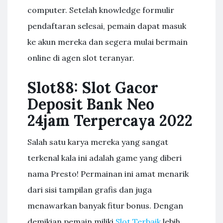
computer. Setelah knowledge formulir
pendaftaran selesai, pemain dapat masuk
ke akun mereka dan segera mulai bermain
online di agen slot teranyar.
Slot88: Slot Gacor
Deposit Bank Neo
24jam Terpercaya 2022
Salah satu karya mereka yang sangat
terkenal kala ini adalah game yang diberi
nama Presto! Permainan ini amat menarik
dari sisi tampilan grafis dan juga
menawarkan banyak fitur bonus. Dengan
demikian pemain miliki
Slot Terbaik
lebih