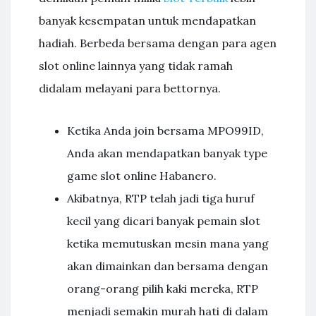
banyak kesempatan untuk mendapatkan
hadiah. Berbeda bersama dengan para agen
slot online lainnya yang tidak ramah
didalam melayani para bettornya.
Ketika Anda join bersama MPO99ID,
Anda akan mendapatkan banyak type
game slot online Habanero.
Akibatnya, RTP telah jadi tiga huruf
kecil yang dicari banyak pemain slot
ketika memutuskan mesin mana yang
akan dimainkan dan bersama dengan
orang-orang pilih kaki mereka, RTP
menjadi semakin murah hati di dalam