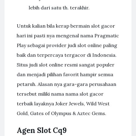
lebih dari satu th. terakhir.
Untuk kalian bila kerap bermain slot gacor
hari ini pasti nya mengenal nama Pragmatic
Play sebagai provider judi slot online paling
baik dan terpercaya tergacor di Indonesia.
Situs judi slot online resmi sangat populer
dan menjadi pilihan favorit hampir semua
petaruh. Alasan nya gara-gara perusahaan
tersebut miliki nama nama slot gacor
terbaik layaknya Joker Jewels, Wild West
Gold, Gates of Olympus & Aztec Gems.
Agen Slot Cq9