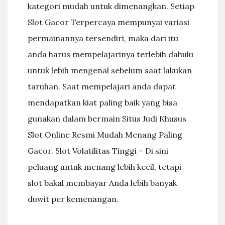
kategori mudah untuk dimenangkan. Setiap
Slot Gacor Terpercaya mempunyai variasi
permainannya tersendiri, maka dari itu
anda harus mempelajarinya terlebih dahulu
untuk lebih mengenal sebelum saat lakukan
taruhan. Saat mempelajari anda dapat
mendapatkan kiat paling baik yang bisa
gunakan dalam bermain Situs Judi Khusus
Slot Online Resmi Mudah Menang Paling
Gacor. Slot Volatilitas Tinggi – Di sini
peluang untuk menang lebih kecil, tetapi
slot bakal membayar Anda lebih banyak
duwit per kemenangan.