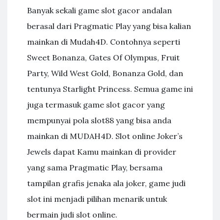
Banyak sekali game slot gacor andalan
berasal dari Pragmatic Play yang bisa kalian
mainkan di Mudah4D. Contohnya seperti
Sweet Bonanza, Gates Of Olympus, Fruit
Party, Wild West Gold, Bonanza Gold, dan
tentunya Starlight Princess. Semua game ini
juga termasuk game slot gacor yang
mempunyai pola slot88 yang bisa anda
mainkan di MUDAH4D. Slot online Joker’s
Jewels dapat Kamu mainkan di provider
yang sama Pragmatic Play, bersama
tampilan grafis jenaka ala joker, game judi
slot ini menjadi pilihan menarik untuk
bermain judi slot online.