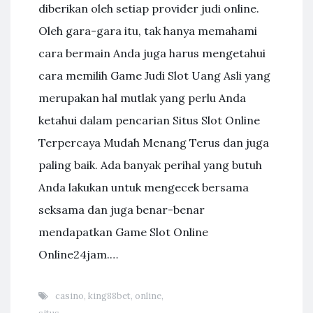
diberikan oleh setiap provider judi online.
Oleh gara-gara itu, tak hanya memahami
cara bermain Anda juga harus mengetahui
cara memilih Game Judi Slot Uang Asli yang
merupakan hal mutlak yang perlu Anda
ketahui dalam pencarian Situs Slot Online
Terpercaya Mudah Menang Terus dan juga
paling baik. Ada banyak perihal yang butuh
Anda lakukan untuk mengecek bersama
seksama dan juga benar-benar
mendapatkan Game Slot Online
Online24jam.…
casino
,
king88bet
,
online
,