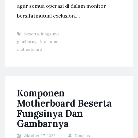
agar semua operasi di dalam monitor
bersifatmutual exclusion.…
beserta
,
fungsinya
,
gambarnya
,
komponen
,
motherboard
Komponen
Motherboard Beserta
Fungsinya Dan
Gambarnya
Oktober 27, 2022
Douglas