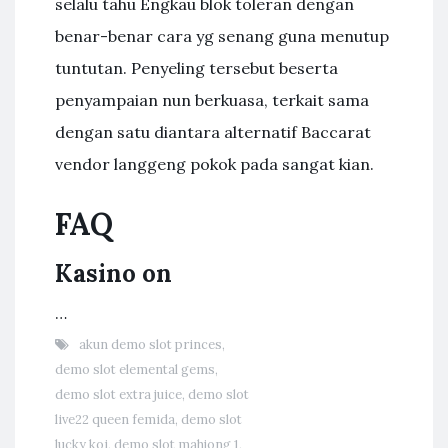
selalu tahu Engkau blok toleran dengan
benar-benar cara yg senang guna menutup
tuntutan. Penyeling tersebut beserta
penyampaian nun berkuasa, terkait sama
dengan satu diantara alternatif Baccarat
vendor langgeng pokok pada sangat kian.
FAQ
Kasino on
…
akun demo slot princes
,
demo slot elemental gems
,
demo slot extra juice
,
demo slot
live22 queen femida
,
demo slot
lucky koi
,
demo slot mahjong 1
,