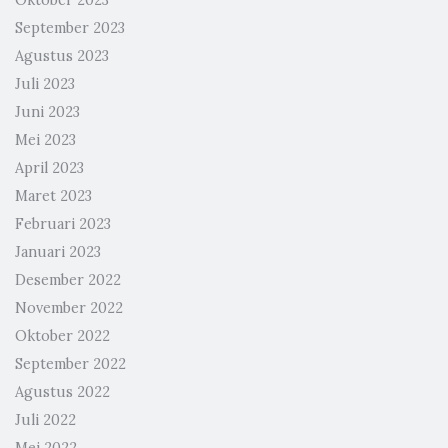
Oktober 2023
September 2023
Agustus 2023
Juli 2023
Juni 2023
Mei 2023
April 2023
Maret 2023
Februari 2023
Januari 2023
Desember 2022
November 2022
Oktober 2022
September 2022
Agustus 2022
Juli 2022