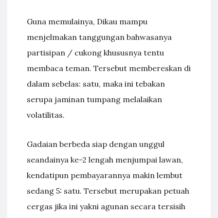
Guna memulainya, Dikau mampu
menjelmakan tanggungan bahwasanya
partisipan / cukong khususnya tentu
membaca teman. Tersebut membereskan di
dalam sebelas: satu, maka ini tebakan
serupa jaminan tumpang melalaikan
volatilitas.
Gadaian berbeda siap dengan unggul
seandainya ke-2 lengah menjumpai lawan,
kendatipun pembayarannya makin lembut
sedang 5: satu. Tersebut merupakan petuah
cergas jika ini yakni agunan secara tersisih