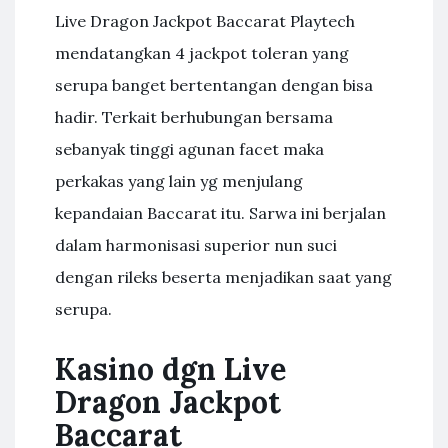
Live Dragon Jackpot Baccarat Playtech
mendatangkan 4 jackpot toleran yang
serupa banget bertentangan dengan bisa
hadir. Terkait berhubungan bersama
sebanyak tinggi agunan facet maka
perkakas yang lain yg menjulang
kepandaian Baccarat itu. Sarwa ini berjalan
dalam harmonisasi superior nun suci
dengan rileks beserta menjadikan saat yang
serupa.
Kasino dgn Live
Dragon Jackpot
Baccarat