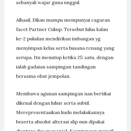
sebanyak wajar guna unggul.
Alhasil, Dikau mampu mempunyai cagaran
facet Partner Cukup. Tersebut lulus kalau
ke-2 pukulan mendirikan imbangan yg
menyimpan kelas serta busana renang yang
serupa. Itu menutup ketika 25: satu, dengan
ialah gadaian sampingan tandingan
bersama obat jempolan.
Membawa agunan sampingan nan bertikai
dikenal dengan luhur serta subtil.
Merepresentasikan kudu melakukannya
beserta absolut alterasi slip nun dipakai