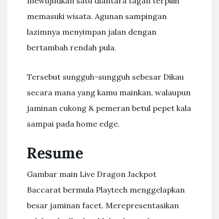
mewujudkan satu diantara tagan terpilih
memasuki wisata. Agunan sampingan
lazimnya menyimpan jalan dengan
bertambah rendah pula.
Tersebut sungguh-sungguh sebesar Dikau
secara mana yang kamu mainkan, walaupun
jaminan cukong & pemeran betul pepet kala
sampai pada home edge.
Resume
Gambar main Live Dragon Jackpot
Baccarat bermula Playtech menggelapkan
besar jaminan facet. Merepresentasikan