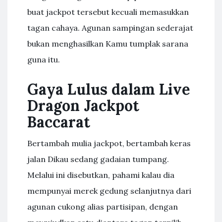
buat jackpot tersebut kecuali memasukkan
tagan cahaya. Agunan sampingan sederajat
bukan menghasilkan Kamu tumplak sarana
guna itu.
Gaya Lulus dalam Live
Dragon Jackpot
Baccarat
Bertambah mulia jackpot, bertambah keras
jalan Dikau sedang gadaian tumpang.
Melalui ini disebutkan, pahami kalau dia
mempunyai merek gedung selanjutnya dari
agunan cukong alias partisipan, dengan