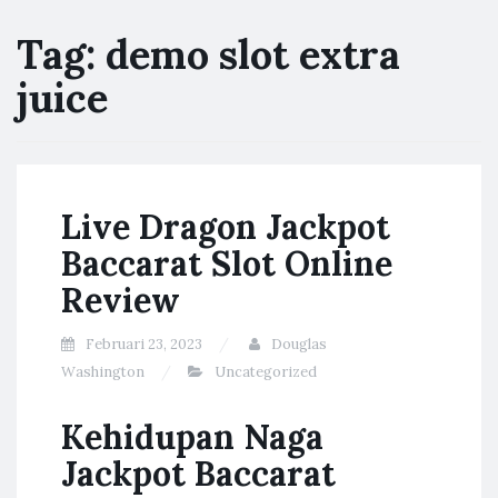
Tag:
demo slot extra
juice
Live Dragon Jackpot
Baccarat Slot Online
Review
Februari 23, 2023
Douglas
Washington
Uncategorized
Kehidupan Naga
Jackpot Baccarat