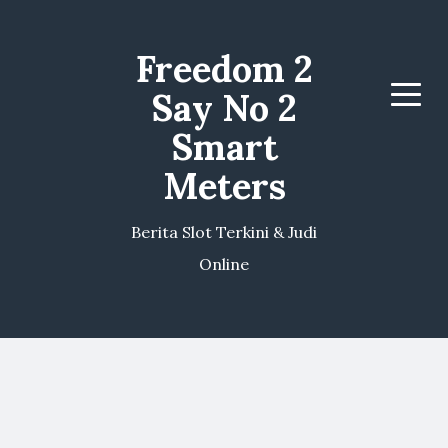
Freedom 2
Say No 2
Menu
Smart
Meters
Berita Slot Terkini & Judi
Online