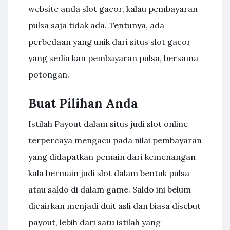
website anda slot gacor, kalau pembayaran
pulsa saja tidak ada. Tentunya, ada
perbedaan yang unik dari situs slot gacor
yang sedia kan pembayaran pulsa, bersama
potongan.
Buat Pilihan Anda
Istilah Payout dalam situs judi slot online
terpercaya mengacu pada nilai pembayaran
yang didapatkan pemain dari kemenangan
kala bermain judi slot dalam bentuk pulsa
atau saldo di dalam game. Saldo ini belum
dicairkan menjadi duit asli dan biasa disebut
payout, lebih dari satu istilah yang