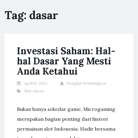
Tag:
dasar
Investasi Saham: Hal-
hal Dasar Yang Mesti
Anda Ketahui
April 11, 2022
Douglas Washington
Slot Gacor
Bukan hanya sekedar game, Microgaming
merupakan bagian penting dari histori
permainan slot Indonesia. Hadir bersama