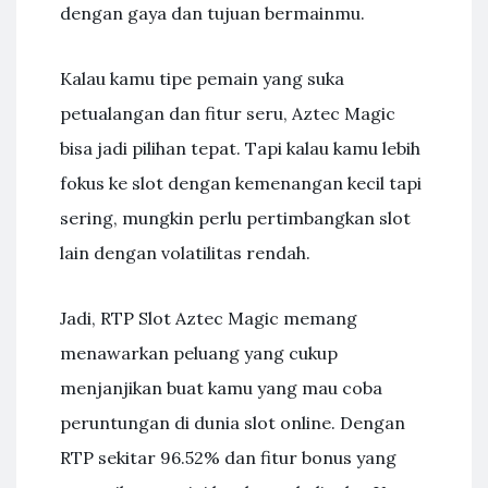
dengan gaya dan tujuan bermainmu.
Kalau kamu tipe pemain yang suka
petualangan dan fitur seru, Aztec Magic
bisa jadi pilihan tepat. Tapi kalau kamu lebih
fokus ke slot dengan kemenangan kecil tapi
sering, mungkin perlu pertimbangkan slot
lain dengan volatilitas rendah.
Jadi, RTP Slot Aztec Magic memang
menawarkan peluang yang cukup
menjanjikan buat kamu yang mau coba
peruntungan di dunia slot online. Dengan
RTP sekitar 96.52% dan fitur bonus yang