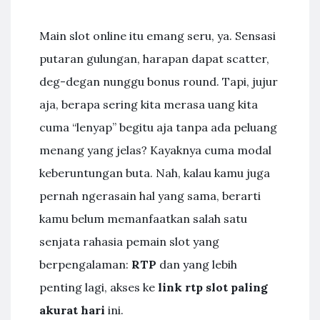
Main slot online itu emang seru, ya. Sensasi
putaran gulungan, harapan dapat scatter,
deg-degan nunggu bonus round. Tapi, jujur
aja, berapa sering kita merasa uang kita
cuma “lenyap” begitu aja tanpa ada peluang
menang yang jelas? Kayaknya cuma modal
keberuntungan buta. Nah, kalau kamu juga
pernah ngerasain hal yang sama, berarti
kamu belum memanfaatkan salah satu
senjata rahasia pemain slot yang
berpengalaman:
RTP
dan yang lebih
penting lagi, akses ke
link rtp slot paling
akurat hari
ini.