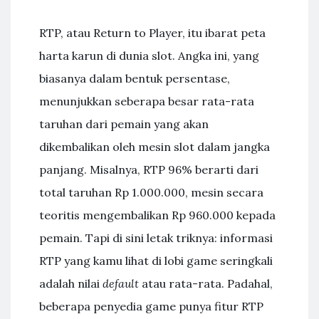
RTP, atau Return to Player, itu ibarat peta
harta karun di dunia slot. Angka ini, yang
biasanya dalam bentuk persentase,
menunjukkan seberapa besar rata-rata
taruhan dari pemain yang akan
dikembalikan oleh mesin slot dalam jangka
panjang. Misalnya, RTP 96% berarti dari
total taruhan Rp 1.000.000, mesin secara
teoritis mengembalikan Rp 960.000 kepada
pemain. Tapi di sini letak triknya: informasi
RTP yang kamu lihat di lobi game seringkali
adalah nilai
default
atau rata-rata. Padahal,
beberapa penyedia game punya fitur RTP