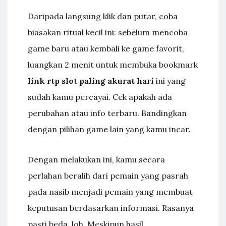
Daripada langsung klik dan putar, coba
biasakan ritual kecil ini: sebelum mencoba
game baru atau kembali ke game favorit,
luangkan 2 menit untuk membuka bookmark
link rtp slot paling akurat hari
ini yang
sudah kamu percayai. Cek apakah ada
perubahan atau info terbaru. Bandingkan
dengan pilihan game lain yang kamu incar.
Dengan melakukan ini, kamu secara
perlahan beralih dari pemain yang pasrah
pada nasib menjadi pemain yang membuat
keputusan berdasarkan informasi. Rasanya
pasti beda, loh. Meskipun hasil …