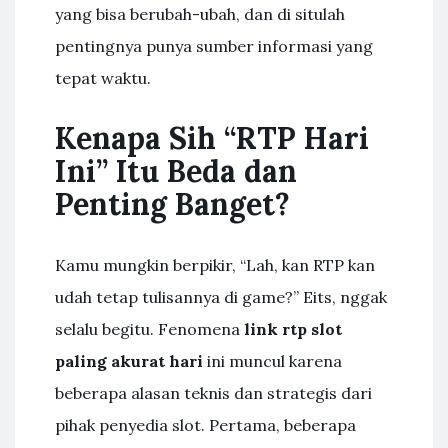
yang bisa berubah-ubah, dan di situlah
pentingnya punya sumber informasi yang
tepat waktu.
Kenapa Sih “RTP Hari
Ini” Itu Beda dan
Penting Banget?
Kamu mungkin berpikir, “Lah, kan RTP kan
udah tetap tulisannya di game?” Eits, nggak
selalu begitu. Fenomena
link rtp slot
paling akurat hari
ini muncul karena
beberapa alasan teknis dan strategis dari
pihak penyedia slot. Pertama, beberapa