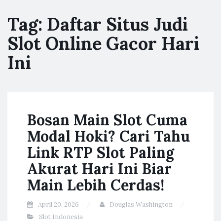
Tag:
Daftar Situs Judi
Slot Online Gacor Hari
Ini
Bosan Main Slot Cuma
Modal Hoki? Cari Tahu
Link RTP Slot Paling
Akurat Hari Ini Biar
Main Lebih Cerdas!
April 20, 2026
Douglas Washington
Slot Indonesia