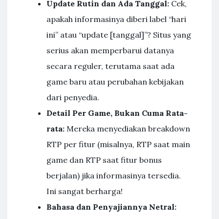
Update Rutin dan Ada Tanggal:
Cek,
apakah informasinya diberi label “hari
ini” atau “update [tanggal]”? Situs yang
serius akan memperbarui datanya
secara reguler, terutama saat ada
game baru atau perubahan kebijakan
dari penyedia.
Detail Per Game, Bukan Cuma Rata-
rata:
Mereka menyediakan breakdown
RTP per fitur (misalnya, RTP saat main
game dan RTP saat fitur bonus
berjalan) jika informasinya tersedia.
Ini sangat berharga!
Bahasa dan Penyajiannya Netral: