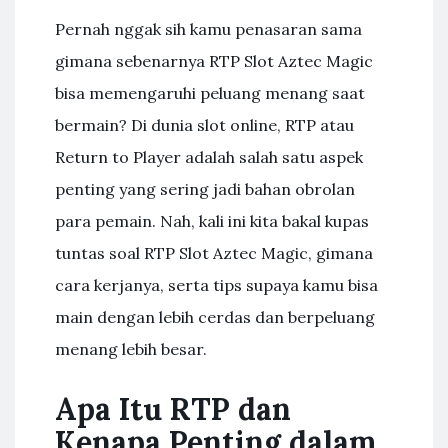
Pernah nggak sih kamu penasaran sama
gimana sebenarnya RTP Slot Aztec Magic
bisa memengaruhi peluang menang saat
bermain? Di dunia slot online, RTP atau
Return to Player adalah salah satu aspek
penting yang sering jadi bahan obrolan
para pemain. Nah, kali ini kita bakal kupas
tuntas soal RTP Slot Aztec Magic, gimana
cara kerjanya, serta tips supaya kamu bisa
main dengan lebih cerdas dan berpeluang
menang lebih besar.
Apa Itu RTP dan
Kenapa Penting dalam