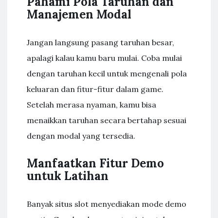
Pahami Pola Taruhan dan
Manajemen Modal
Jangan langsung pasang taruhan besar,
apalagi kalau kamu baru mulai. Coba mulai
dengan taruhan kecil untuk mengenali pola
keluaran dan fitur-fitur dalam game.
Setelah merasa nyaman, kamu bisa
menaikkan taruhan secara bertahap sesuai
dengan modal yang tersedia.
Manfaatkan Fitur Demo
untuk Latihan
Banyak situs slot menyediakan mode demo