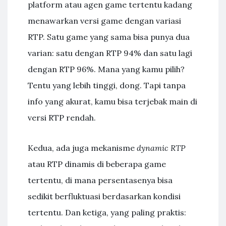
platform atau agen game tertentu kadang
menawarkan versi game dengan variasi
RTP. Satu game yang sama bisa punya dua
varian: satu dengan RTP 94% dan satu lagi
dengan RTP 96%. Mana yang kamu pilih?
Tentu yang lebih tinggi, dong. Tapi tanpa
info yang akurat, kamu bisa terjebak main di
versi RTP rendah.
Kedua, ada juga mekanisme
dynamic RTP
atau RTP dinamis di beberapa game
tertentu, di mana persentasenya bisa
sedikit berfluktuasi berdasarkan kondisi
tertentu. Dan ketiga, yang paling praktis: