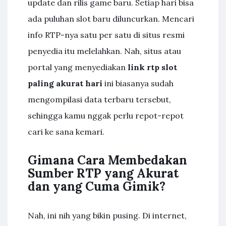
update dan rilis game baru. Setiap hari bisa
ada puluhan slot baru diluncurkan. Mencari
info RTP-nya satu per satu di situs resmi
penyedia itu melelahkan. Nah, situs atau
portal yang menyediakan
link rtp slot
paling akurat hari
ini biasanya sudah
mengompilasi data terbaru tersebut,
sehingga kamu nggak perlu repot-repot
cari ke sana kemari.
Gimana Cara Membedakan
Sumber RTP yang Akurat
dan yang Cuma Gimik?
Nah, ini nih yang bikin pusing. Di internet,