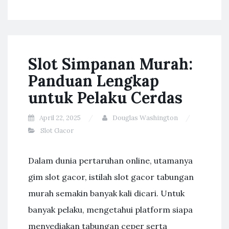
Slot Simpanan Murah:
Panduan Lengkap
untuk Pelaku Cerdas
April 22, 2025
Douglas Washington
Slot Gacor
Dalam dunia pertaruhan online, utamanya
gim slot gacor, istilah slot gacor tabungan
murah semakin banyak kali dicari. Untuk
banyak pelaku, mengetahui platform siapa
menyediakan tabungan ceper serta