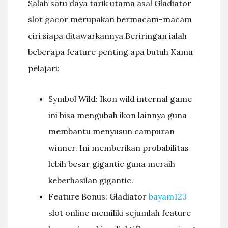
Salah satu daya tarik utama asal Gladiator
slot gacor merupakan bermacam-macam
ciri siapa ditawarkannya.Beriringan ialah
beberapa feature penting apa butuh Kamu
pelajari:
Symbol Wild: Ikon wild internal game
ini bisa mengubah ikon lainnya guna
membantu menyusun campuran
winner. Ini memberikan probabilitas
lebih besar gigantic guna meraih
keberhasilan gigantic.
Feature Bonus: Gladiator
bayam123
slot online memiliki sejumlah feature