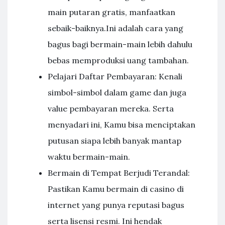
main putaran gratis, manfaatkan
sebaik-baiknya.Ini adalah cara yang
bagus bagi bermain-main lebih dahulu
bebas memproduksi uang tambahan.
Pelajari Daftar Pembayaran: Kenali
simbol-simbol dalam game dan juga
value pembayaran mereka. Serta
menyadari ini, Kamu bisa menciptakan
putusan siapa lebih banyak mantap
waktu bermain-main.
Bermain di Tempat Berjudi Terandal:
Pastikan Kamu bermain di casino di
internet yang punya reputasi bagus
serta lisensi resmi. Ini hendak