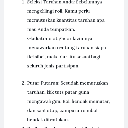
Seleksi Taruhan Anda: Sebelumnya
mengelilingi roll, Kamu perlu
memutuskan kuantitas taruhan apa
mau Anda tempatkan.
Gladiator slot gacor lazimnya
menawarkan rentang taruhan siapa
fleksibel, maka dari itu sesuai bagi
seluruh jenis partisipan.
Putar Putaran: Sesudah memutuskan
taruhan, klik tuts putar guna
mengawali gim. Roll hendak memutar,
dan saat stop, campuran simbol
hendak ditentukan.