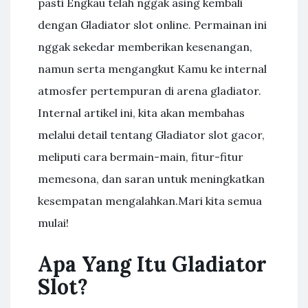
pasti Engkau telah nggak asing kembali
dengan Gladiator slot online. Permainan ini
nggak sekedar memberikan kesenangan,
namun serta mengangkut Kamu ke internal
atmosfer pertempuran di arena gladiator.
Internal artikel ini, kita akan membahas
melalui detail tentang Gladiator slot gacor,
meliputi cara bermain-main, fitur-fitur
memesona, dan saran untuk meningkatkan
kesempatan mengalahkan.Mari kita semua
mulai!
Apa Yang Itu Gladiator
Slot?