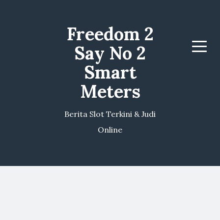
Freedom 2
Say No 2
Menu
Smart
Meters
Berita Slot Terkini & Judi
Online