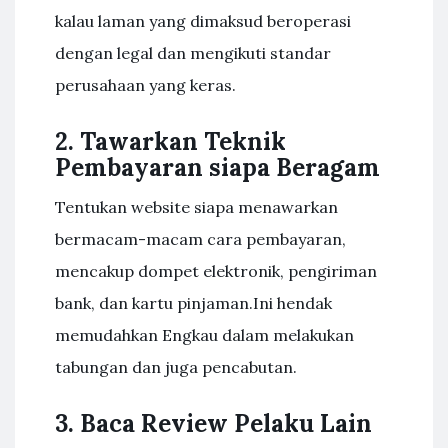
kalau laman yang dimaksud beroperasi
dengan legal dan mengikuti standar
perusahaan yang keras.
2. Tawarkan Teknik
Pembayaran siapa Beragam
Tentukan website siapa menawarkan
bermacam-macam cara pembayaran,
mencakup dompet elektronik, pengiriman
bank, dan kartu pinjaman.Ini hendak
memudahkan Engkau dalam melakukan
tabungan dan juga pencabutan.
3. Baca Review Pelaku Lain