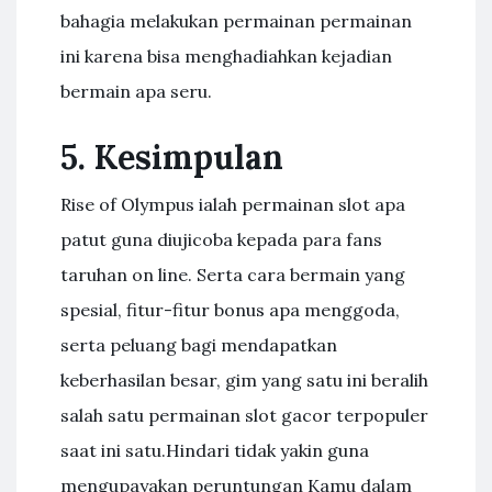
bahagia melakukan permainan permainan
ini karena bisa menghadiahkan kejadian
bermain apa seru.
5. Kesimpulan
Rise of Olympus ialah permainan slot apa
patut guna diujicoba kepada para fans
taruhan on line. Serta cara bermain yang
spesial, fitur-fitur bonus apa menggoda,
serta peluang bagi mendapatkan
keberhasilan besar, gim yang satu ini beralih
salah satu permainan slot gacor terpopuler
saat ini satu.Hindari tidak yakin guna
mengupayakan peruntungan Kamu dalam