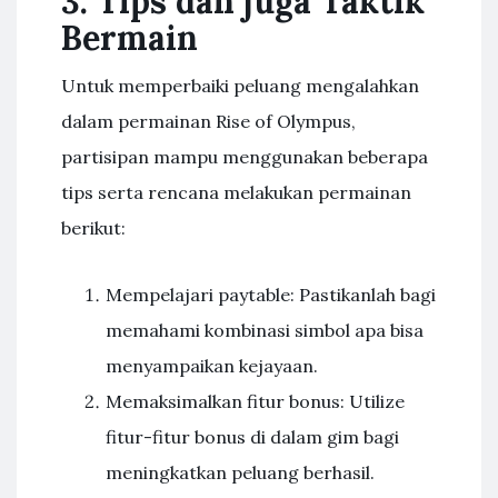
3. Tips dan juga Taktik
Bermain
Untuk memperbaiki peluang mengalahkan
dalam permainan Rise of Olympus,
partisipan mampu menggunakan beberapa
tips serta rencana melakukan permainan
berikut:
Mempelajari paytable: Pastikanlah bagi
memahami kombinasi simbol apa bisa
menyampaikan kejayaan.
Memaksimalkan fitur bonus: Utilize
fitur-fitur bonus di dalam gim bagi
meningkatkan peluang berhasil.