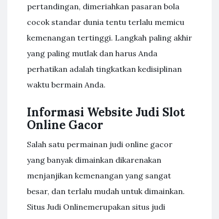
pertandingan, dimeriahkan pasaran bola
cocok standar dunia tentu terlalu memicu
kemenangan tertinggi. Langkah paling akhir
yang paling mutlak dan harus Anda
perhatikan adalah tingkatkan kedisiplinan
waktu bermain Anda.
Informasi Website Judi Slot
Online Gacor
Salah satu permainan judi online gacor
yang banyak dimainkan dikarenakan
menjanjikan kemenangan yang sangat
besar, dan terlalu mudah untuk dimainkan.
Situs Judi Onlinemerupakan situs judi