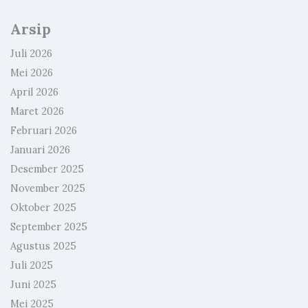
Arsip
Juli 2026
Mei 2026
April 2026
Maret 2026
Februari 2026
Januari 2026
Desember 2025
November 2025
Oktober 2025
September 2025
Agustus 2025
Juli 2025
Juni 2025
Mei 2025