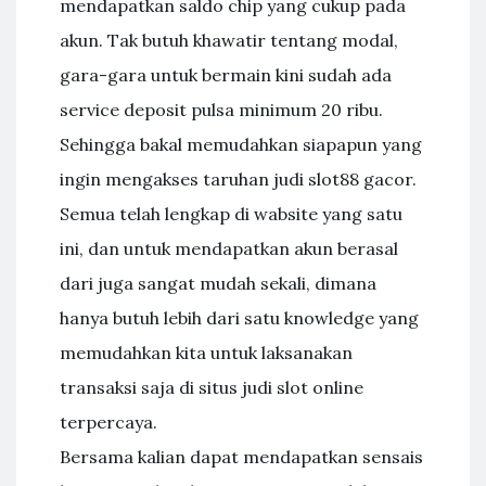
mendapatkan saldo chip yang cukup pada
akun. Tak butuh khawatir tentang modal,
gara-gara untuk bermain kini sudah ada
service deposit pulsa minimum 20 ribu.
Sehingga bakal memudahkan siapapun yang
ingin mengakses taruhan judi slot88 gacor.
Semua telah lengkap di wabsite yang satu
ini, dan untuk mendapatkan akun berasal
dari juga sangat mudah sekali, dimana
hanya butuh lebih dari satu knowledge yang
memudahkan kita untuk laksanakan
transaksi saja di situs judi slot online
terpercaya.
Bersama kalian dapat mendapatkan sensais