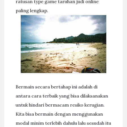
ratusan type game taruhan judi online
paling lengkap.
Bermain secara bertahap ini adalah di
antara cara terbaik yang bisa dilaksanakan
untuk hindari bermacam resiko kerugian.
Kita bisa bermain dengan menggunakan
modal minim terlebih dahulu lalu sesudah itu