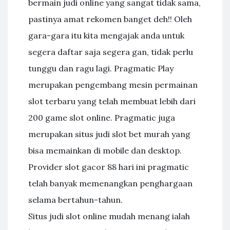
bermain judi online yang sangat tidak sama,
pastinya amat rekomen banget deh!! Oleh
gara-gara itu kita mengajak anda untuk
segera daftar saja segera gan, tidak perlu
tunggu dan ragu lagi. Pragmatic Play
merupakan pengembang mesin permainan
slot terbaru yang telah membuat lebih dari
200 game slot online. Pragmatic juga
merupakan situs judi slot bet murah yang
bisa memainkan di mobile dan desktop.
Provider slot gacor 88 hari ini pragmatic
telah banyak memenangkan penghargaan
selama bertahun-tahun.
Situs judi slot online mudah menang ialah