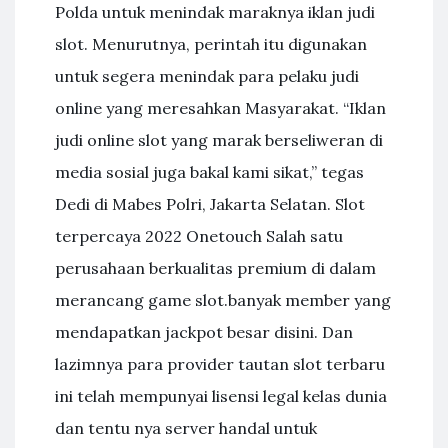
Polda untuk menindak maraknya iklan judi
slot. Menurutnya, perintah itu digunakan
untuk segera menindak para pelaku judi
online yang meresahkan Masyarakat. “Iklan
judi online slot yang marak berseliweran di
media sosial juga bakal kami sikat,” tegas
Dedi di Mabes Polri, Jakarta Selatan. Slot
terpercaya 2022 Onetouch Salah satu
perusahaan berkualitas premium di dalam
merancang game slot.banyak member yang
mendapatkan jackpot besar disini. Dan
lazimnya para provider tautan slot terbaru
ini telah mempunyai lisensi legal kelas dunia
dan tentu nya server handal untuk