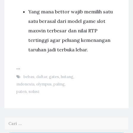
Yang mana bettor wajib memilih satu
satu berasal dari model game slot
maxwin terbesar dan nilai RTP
tertinggi agar peluang kemenangan
taruhan jadi terbuka lebar.
…
bebas
,
daftar
,
gates
,
hutang
,
indonesia
,
olympus
,
paling
,
paten
,
solusi