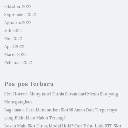
Oktober 2022
September 2022
Agustus 2022
Juli 2022
Mei 2022
April 2022
Maret 2022
Februari 2022
Pos-pos Terbaru
Slot Horror: Menyusuri Dunia Seram dari Mesin Slot yang
Menegangkan
Bagaimana Cara Menemukan Slot88 Aman Dan Terpercaya
yang Bikin Main Makin Tenang?
Bosan Main Slot Cuma Modal Hoki? Cari Tahu Link RTP Slot