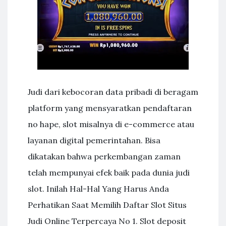
Judi dari kebocoran data pribadi di beragam
platform yang mensyaratkan pendaftaran
no hape, slot misalnya di e-commerce atau
layanan digital pemerintahan. Bisa
dikatakan bahwa perkembangan zaman
telah mempunyai efek baik pada dunia judi
slot. Inilah Hal-Hal Yang Harus Anda
Perhatikan Saat Memilih Daftar Slot Situs
Judi Online Terpercaya No 1. Slot deposit