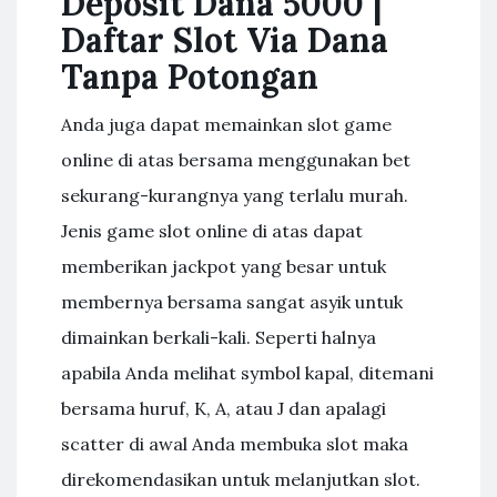
Deposit Dana 5000 |
Daftar Slot Via Dana
Tanpa Potongan
Anda juga dapat memainkan slot game
online di atas bersama menggunakan bet
sekurang-kurangnya yang terlalu murah.
Jenis game slot online di atas dapat
memberikan jackpot yang besar untuk
membernya bersama sangat asyik untuk
dimainkan berkali-kali. Seperti halnya
apabila Anda melihat symbol kapal, ditemani
bersama huruf, K, A, atau J dan apalagi
scatter di awal Anda membuka slot maka
direkomendasikan untuk melanjutkan slot.