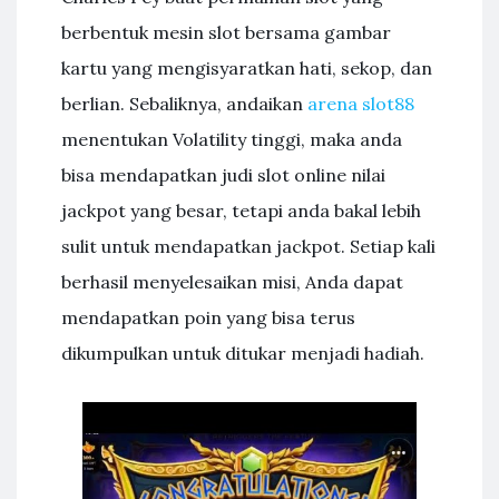
berbentuk mesin slot bersama gambar
kartu yang mengisyaratkan hati, sekop, dan
berlian. Sebaliknya, andaikan
arena slot88
menentukan Volatility tinggi, maka anda
bisa mendapatkan judi slot online nilai
jackpot yang besar, tetapi anda bakal lebih
sulit untuk mendapatkan jackpot. Setiap kali
berhasil menyelesaikan misi, Anda dapat
mendapatkan poin yang bisa terus
dikumpulkan untuk ditukar menjadi hadiah.