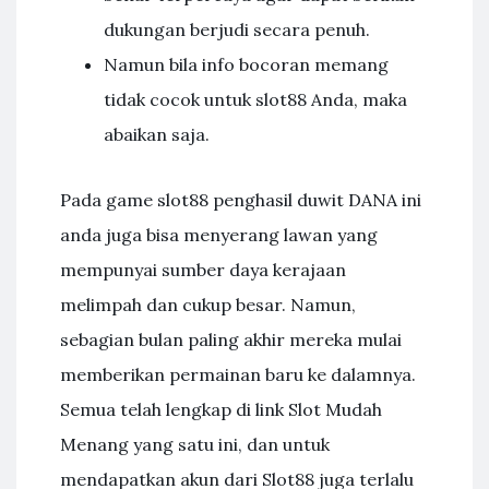
dukungan berjudi secara penuh.
Namun bila info bocoran memang
tidak cocok untuk slot88 Anda, maka
abaikan saja.
Pada game slot88 penghasil duwit DANA ini
anda juga bisa menyerang lawan yang
mempunyai sumber daya kerajaan
melimpah dan cukup besar. Namun,
sebagian bulan paling akhir mereka mulai
memberikan permainan baru ke dalamnya.
Semua telah lengkap di link Slot Mudah
Menang yang satu ini, dan untuk
mendapatkan akun dari Slot88 juga terlalu