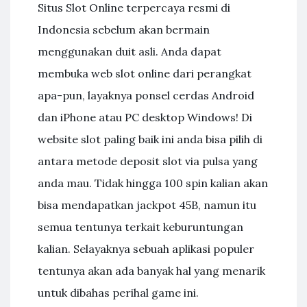
Situs Slot Online terpercaya resmi di
Indonesia sebelum akan bermain
menggunakan duit asli. Anda dapat
membuka web slot online dari perangkat
apa-pun, layaknya ponsel cerdas Android
dan iPhone atau PC desktop Windows! Di
website slot paling baik ini anda bisa pilih di
antara metode deposit slot via pulsa yang
anda mau. Tidak hingga 100 spin kalian akan
bisa mendapatkan jackpot 45B, namun itu
semua tentunya terkait keburuntungan
kalian. Selayaknya sebuah aplikasi populer
tentunya akan ada banyak hal yang menarik
untuk dibahas perihal game ini.