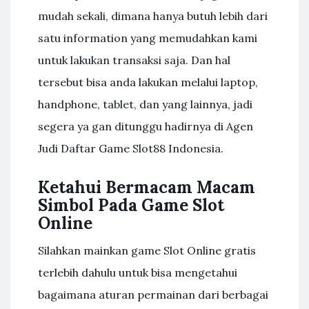
mudah sekali, dimana hanya butuh lebih dari
satu information yang memudahkan kami
untuk lakukan transaksi saja. Dan hal
tersebut bisa anda lakukan melalui laptop,
handphone, tablet, dan yang lainnya, jadi
segera ya gan ditunggu hadirnya di Agen
Judi Daftar Game Slot88 Indonesia.
Ketahui Bermacam Macam
Simbol Pada Game Slot
Online
Silahkan mainkan game Slot Online gratis
terlebih dahulu untuk bisa mengetahui
bagaimana aturan permainan dari berbagai