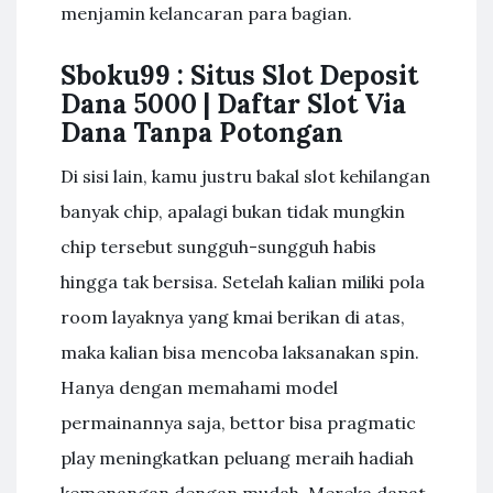
menjamin kelancaran para bagian.
Sboku99 : Situs Slot Deposit
Dana 5000 | Daftar Slot Via
Dana Tanpa Potongan
Di sisi lain, kamu justru bakal slot kehilangan
banyak chip, apalagi bukan tidak mungkin
chip tersebut sungguh-sungguh habis
hingga tak bersisa. Setelah kalian miliki pola
room layaknya yang kmai berikan di atas,
maka kalian bisa mencoba laksanakan spin.
Hanya dengan memahami model
permainannya saja, bettor bisa pragmatic
play meningkatkan peluang meraih hadiah