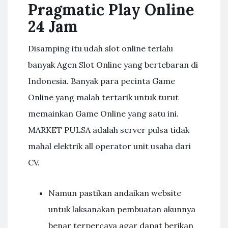
Pragmatic Play Online
24 Jam
Disamping itu udah slot online terlalu
banyak Agen Slot Online yang bertebaran di
Indonesia. Banyak para pecinta Game
Online yang malah tertarik untuk turut
memainkan Game Online yang satu ini.
MARKET PULSA adalah server pulsa tidak
mahal elektrik all operator unit usaha dari
CV.
Namun pastikan andaikan website
untuk laksanakan pembuatan akunnya
benar terpercaya agar dapat berikan