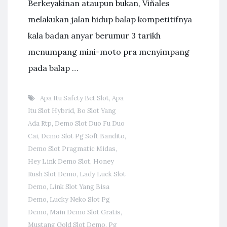
Berkeyakinan ataupun bukan, Viñales
melakukan jalan hidup balap kompetitifnya
kala badan anyar berumur 3 tarikh
menumpang mini-moto pra menyimpang
pada balap …
Apa Itu Safety Bet Slot
,
Apa
Itu Slot Hybrid
,
Bo Slot Yang
Ada Rtp
,
Demo Slot Duo Fu Duo
Cai
,
Demo Slot Pg Soft Bandito
,
Demo Slot Pragmatic Midas
,
Hey Link Demo Slot
,
Honey
Rush Slot Demo
,
Lady Luck Slot
Demo
,
Link Slot Yang Bisa
Demo
,
Lucky Neko Slot Pg
Demo
,
Main Demo Slot Gratis
,
Mustang Gold Slot Demo
,
Pg